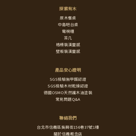
探索有木
原木餐桌
中島吧台桌
電視櫃
茶几
格柵裝潢靈感
壁板裝潢靈感
產品安心證明
SGS檢驗無甲醛認證
SGS檢驗木材乾燥認證
德國OSMO天然護木油塗裝
常見問題Q&A
聯絡我們
台北市信義區吳興街156巷37號1樓
關於信義概念店