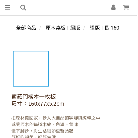
全部商品
原木桌板 | 絕版
絕版 | 長 160
索羅門檜木一枚板
尺寸：160x77x5.2cm
把森林搬回家，步入大自然的寧靜與純粹之中

感受原木的每道木紋、色澤、氣味

慢下腳步，將生活細節重新拾起

好好吃頓飯，好好生活
