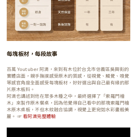
每塊板材，每段故事
百萬 Youtuber 阿滴，來到有木位於台北市信義區吳興街的
實體店面，親手撫摸感受原木的質感，從視覺、觸覺、嗅覺
等感官角度全面感受每塊板材，好好選出與自己最有緣的那
片原木板料。
阿滴也講述到他在眾多木種之中，最終選擇了「索羅門檜
木」來製作原木餐桌，因為他覺得自己看中的那塊索羅門檜
木原木桌板，不但木紋融合協調，視覺上更宛如水彩畫般美
麗。 ☞
看阿滴完整體驗