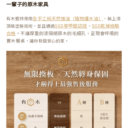
一輩子的原木家具
有木堅持使用
、無上漆
全手工純天然推油（植物護木油）
、
頂級塗裝技術，並且通過
SGS零甲醛認證
SGS乾燥檢驗
。不讓厚重的漆隔絕原木的毛細孔，呈現會呼吸的
合格
實木餐桌
，讓你有個安心的家。