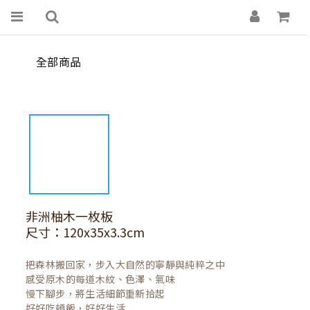
全部商品
非洲柚木一枚板
尺寸：120x35x3.3cm
把森林搬回家，步入大自然的寧靜與純粹之中

感受原木的每道木紋、色澤、氣味

慢下腳步，將生活細節重新拾起

好好吃頓飯，好好生活
