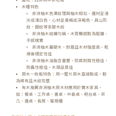
木種特色
非洲柚木色澤紋理與柚木相似，邊材呈淺
米或淺白色，心材呈黃褐或深褐色，具山形
紋、圈紋等多變木紋
非洲柚木結構勻稱，木質觸感較為粗獷、
手感樸實
非洲柚木屬硬木，耐磨且木材強度高，乾
燥後穩定性佳
非洲柚木油脂含量豐，防腐耐腐性極佳，
防蟲性極佳，木頭品質佳
原木一枚板特色：用一整片原木直接製成，較
為稀有且木紋完整
有木推薦非洲柚木原木材應用於實木家具，
如：餐桌、工作桌、書桌、中島桌、吧台桌、茶
几、邊桌、長凳、電視櫃