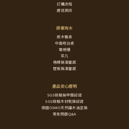
訂購流程
運送資訊
探索有木
原木餐桌
中島吧台桌
電視櫃
茶几
格柵裝潢靈感
壁板裝潢靈感
產品安心證明
SGS檢驗無甲醛認證
SGS檢驗木材乾燥認證
德國OSMO天然護木油塗裝
常見問題Q&A