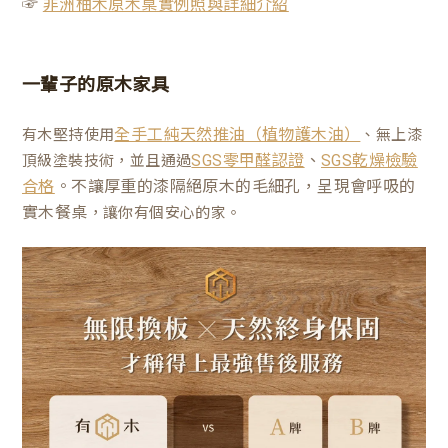
☞
非洲柚木原木桌實例照與詳細介紹
一輩子的原木家具
有木堅持使用
、無上漆
全手工純天然推油（植物護木油）
、
頂級塗裝技術，並且通過
SGS零甲醛認證
SGS乾燥檢驗
。不讓厚重的漆隔絕原木的毛細孔，呈現會呼吸的
合格
實木餐桌
，讓你有個安心的家。