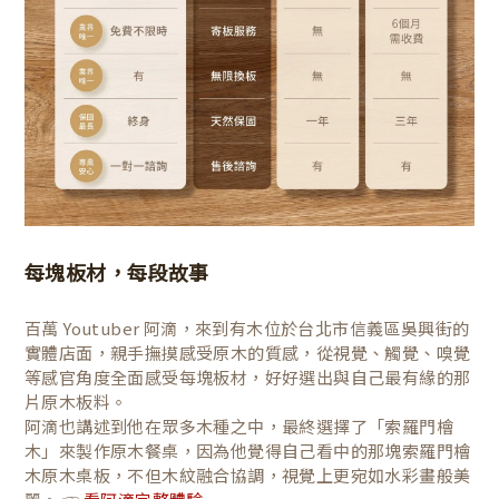
每塊板材，每段故事
百萬 Youtuber 阿滴，來到有木位於台北市信義區吳興街的
實體店面，親手撫摸感受原木的質感，從視覺、觸覺、嗅覺
等感官角度全面感受每塊板材，好好選出與自己最有緣的那
片原木板料。
阿滴也講述到他在眾多木種之中，最終選擇了「索羅門檜
木」來製作原木餐桌，因為他覺得自己看中的那塊索羅門檜
木原木桌板，不但木紋融合協調，視覺上更宛如水彩畫般美