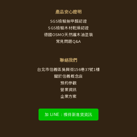
產品安心證明
SGS檢驗無甲醛認證
SGS檢驗木材乾燥認證
德國OSMO天然護木油塗裝
常見問題Q&A
聯絡我們
台北市信義區吳興街156巷37號1樓
關於信義概念店
預約參觀
營業資訊
企業方案
加 LINE：獲得新進貨資訊