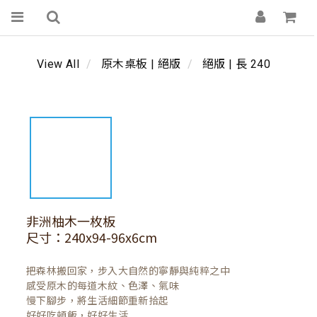
View All
原木桌板 | 絕版
絕版 | 長 240
非洲柚木一枚板
尺寸：240x94-96x6cm
把森林搬回家，步入大自然的寧靜與純粹之中

感受原木的每道木紋、色澤、氣味

慢下腳步，將生活細節重新拾起

好好吃頓飯，好好生活
