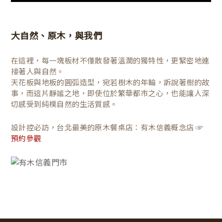
大自然、原木，與我們
在這裡，每一塊板材不僅散發著溫潤的獨特性，更緊密地連
接著人與自然。
天花板與地板的圓弧造型，宛若樹木的年輪，訴說著樹的故
事，而這片靜謐之地，即使位於繁華都市之心，也能讓人深
切感受到純樸自然的生活質感。
設計控必訪，台北最美的原木餐桌店：有木信義概念店 ☞
預約參觀