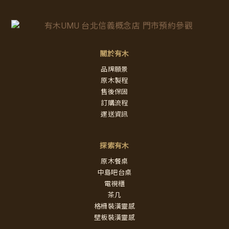
關於有木
品牌願景
原木製程
售後保固
訂購流程
運送資訊
探索有木
原木餐桌
中島吧台桌
電視櫃
茶几
格柵裝潢靈感
壁板裝潢靈感