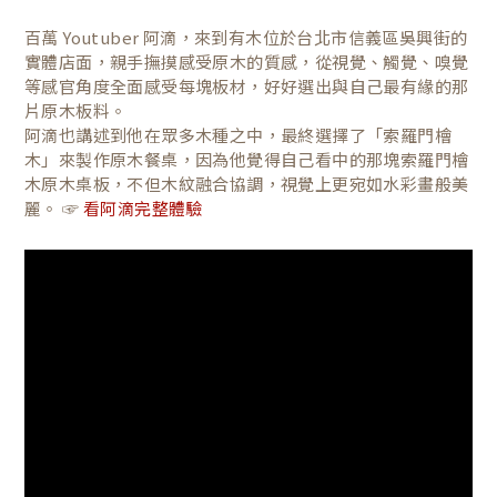
百萬 Youtuber 阿滴，來到有木位於台北市信義區吳興街的
實體店面，親手撫摸感受原木的質感，從視覺、觸覺、嗅覺
等感官角度全面感受每塊板材，好好選出與自己最有緣的那
片原木板料。
阿滴也講述到他在眾多木種之中，最終選擇了「索羅門檜
木」來製作原木餐桌，因為他覺得自己看中的那塊索羅門檜
木原木桌板，不但木紋融合協調，視覺上更宛如水彩畫般美
麗。 ☞
看阿滴完整體驗