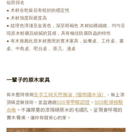
似而得名
● 木材在乾燥后有較好的穩定性
● 木材強度與硬度高
● 紋理色澤淺至金黃色，深至暗褐色 木材結構細緻、均勻呈
現原木粗礦且細膩的質感，具有極佳防腐防蟲的特性
● 有木推薦此原木材應用於實木家具，如餐桌、工作桌、書
桌、中島桌、吧台桌 、茶几、邊桌
一輩子的原木家具
有木堅持使用
、無上漆
全手工純天然推油（植物護木油）
、
頂級塗裝技術，並且通過
SGS零甲醛認證
SGS乾燥檢驗
。不讓厚重的漆隔絕原木的毛細孔，呈現會呼吸的
合格
實木餐桌
，讓你有個安心的家。