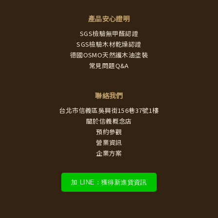
產品安心證明
SGS檢驗無甲醛認證
SGS檢驗木材乾燥認證
德國OSMO天然護木油塗裝
常見問題Q&A
聯絡我們
台北市信義區吳興街156巷37號1樓
關於信義概念店
預約參觀
營業資訊
企業方案
加 LINE：獲得新進貨資訊