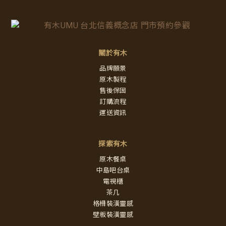
關於有木
品牌願景
原木製程
售後保固
訂購流程
運送資訊
探索有木
原木餐桌
中島吧台桌
電視櫃
茶几
格柵裝潢靈感
壁板裝潢靈感