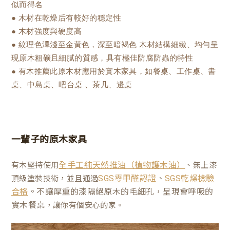
似而得名
● 木材在乾燥后有較好的穩定性
● 木材強度與硬度高
● 紋理色澤淺至金黃色，深至暗褐色 木材結構細緻、均勻呈
現原木粗礦且細膩的質感，具有極佳防腐防蟲的特性
● 有木推薦此原木材應用於實木家具，如餐桌、工作桌、書
桌、中島桌、吧台桌 、茶几、邊桌
一輩子的原木家具
有木堅持使用
、無上漆
全手工純天然推油（植物護木油）
、
頂級塗裝技術，並且通過
SGS零甲醛認證
SGS乾燥檢驗
。不讓厚重的漆隔絕原木的毛細孔，呈現會呼吸的
合格
實木餐桌
，讓你有個安心的家。