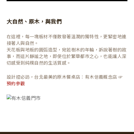
大自然、原木，與我們
在這裡，每一塊板材不僅散發著溫潤的獨特性，更緊密地連
接著人與自然。
天花板與地板的圓弧造型，宛若樹木的年輪，訴說著樹的故
事，而這片靜謐之地，即使位於繁華都市之心，也能讓人深
切感受到純樸自然的生活質感。
設計控必訪，台北最美的原木餐桌店：有木信義概念店 ☞
預約參觀