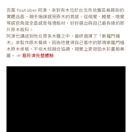
百萬 Youtuber 阿滴，來到有木位於台北市信義區吳興街的
實體店面，親手撫摸感受原木的質感，從視覺、觸覺、嗅覺
等感官角度全面感受每塊板材，好好選出與自己最有緣的那
片原木板料。
阿滴也講述到他在眾多木種之中，最終選擇了「索羅門檜
木」來製作原木餐桌，因為他覺得自己看中的那塊索羅門檜
木原木桌板，不但木紋融合協調，視覺上更宛如水彩畫般美
麗。 ☞
看阿滴完整體驗