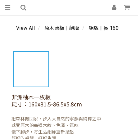
View All
原木桌板 | 絕版
絕版 | 長 160
非洲柚木一枚板
尺寸：160x81.5-86.5x5.8cm
把森林搬回家，步入大自然的寧靜與純粹之中

感受原木的每道木紋、色澤、氣味

慢下腳步，將生活細節重新拾起

好好吃頓飯，好好生活
