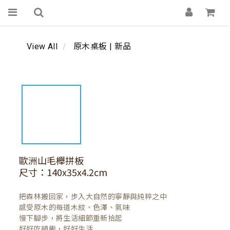
View All
原木桌板 | 新品
歐洲山毛櫸拼板
尺寸：140x35x4.2cm
把森林搬回家，步入大自然的寧靜與純粹之中

感受原木的每道木紋、色澤、氣味

慢下腳步，將生活細節重新拾起

好好吃頓飯，好好生活
