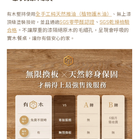
有木堅持使用
、無上漆
全手工純天然推油（植物護木油）
、
頂級塗裝技術，並且通過
SGS零甲醛認證
SGS乾燥檢驗
。不讓厚重的漆隔絕原木的毛細孔，呈現會呼吸的
合格
實木餐桌
，讓你有個安心的家。