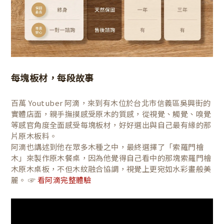
每塊板材，每段故事
百萬 Youtuber 阿滴，來到有木位於台北市信義區吳興街的
實體店面，親手撫摸感受原木的質感，從視覺、觸覺、嗅覺
等感官角度全面感受每塊板材，好好選出與自己最有緣的那
片原木板料。
阿滴也講述到他在眾多木種之中，最終選擇了「索羅門檜
木」來製作原木餐桌，因為他覺得自己看中的那塊索羅門檜
木原木桌板，不但木紋融合協調，視覺上更宛如水彩畫般美
麗。 ☞
看阿滴完整體驗