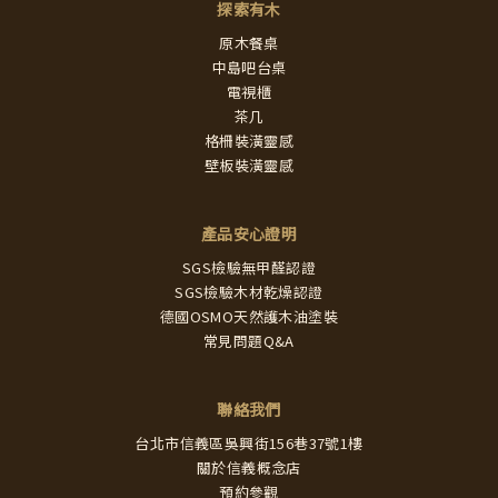
探索有木
原木餐桌
中島吧台桌
電視櫃
茶几
格柵裝潢靈感
壁板裝潢靈感
產品安心證明
SGS檢驗無甲醛認證
SGS檢驗木材乾燥認證
德國OSMO天然護木油塗裝
常見問題Q&A
聯絡我們
台北市信義區吳興街156巷37號1樓
關於信義概念店
預約參觀