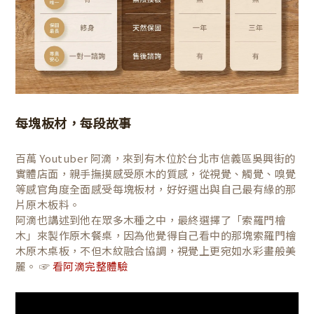
每塊板材，每段故事
百萬 Youtuber 阿滴，來到有木位於台北市信義區吳興街的
實體店面，親手撫摸感受原木的質感，從視覺、觸覺、嗅覺
等感官角度全面感受每塊板材，好好選出與自己最有緣的那
片原木板料。
阿滴也講述到他在眾多木種之中，最終選擇了「索羅門檜
木」來製作原木餐桌，因為他覺得自己看中的那塊索羅門檜
木原木桌板，不但木紋融合協調，視覺上更宛如水彩畫般美
麗。 ☞
看阿滴完整體驗