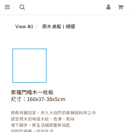
View All
原木桌板 | 絕版
索羅門檜木一枚板
尺寸：160x37-38x5cm
把森林搬回家，步入大自然的寧靜與純粹之中

感受原木的每道木紋、色澤、氣味

慢下腳步，將生活細節重新拾起

好好吃頓飯，好好生活
