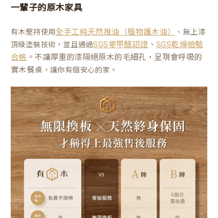
一輩子的原木家具
有木堅持使用
、無上漆
全手工純天然推油（植物護木油）
、
頂級塗裝技術，並且通過
SGS零甲醛認證
SGS乾燥檢驗
。不讓厚重的漆隔絕原木的毛細孔，呈現會呼吸的
合格
實木餐桌
，讓你有個安心的家。