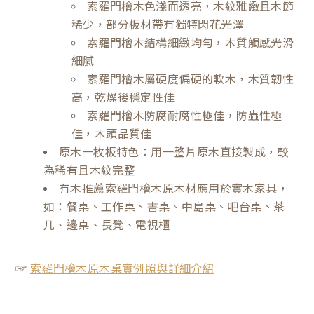
索羅門檜木色淺而透亮，木紋雅緻且木節
稀少，部分板材帶有獨特閃花光澤
索羅門檜木結構細緻均勻，木質觸感光滑
細膩
索羅門檜木屬硬度偏硬的軟木，木質韌性
高，乾燥後穩定性佳
索羅門檜木防腐耐腐性極佳，防蟲性極
佳，木頭品質佳
原木一枚板特色：用一整片原木直接製成，較
為稀有且木紋完整
有木推薦索羅門檜木原木材應用於實木家具，
如：餐桌、工作桌、書桌、中島桌、吧台桌、茶
几、邊桌、長凳、電視櫃
☞
索羅門檜木原木桌實例照與詳細介紹