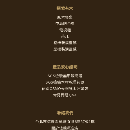
探索有木
原木餐桌
中島吧台桌
電視櫃
茶几
格柵裝潢靈感
壁板裝潢靈感
產品安心證明
SGS檢驗無甲醛認證
SGS檢驗木材乾燥認證
德國OSMO天然護木油塗裝
常見問題Q&A
聯絡我們
台北市信義區吳興街156巷37號1樓
關於信義概念店