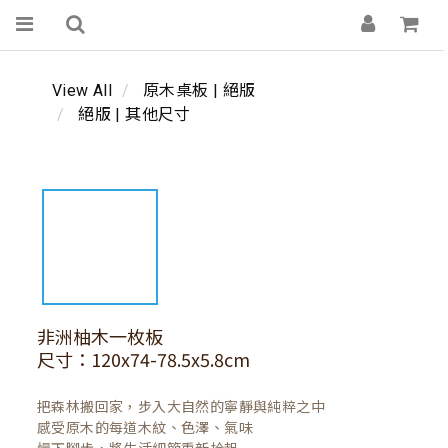
View All
原木桌板 | 絕版
絕版 | 其他尺寸
非洲柚木一枚板
尺寸：120x74-78.5x5.8cm
把森林搬回家，步入大自然的寧靜與純粹之中

感受原木的每道木紋、色澤、氣味
