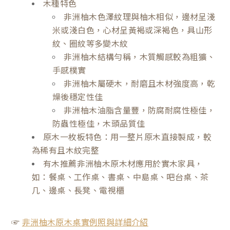
木種特色
非洲柚木色澤紋理與柚木相似，邊材呈淺
米或淺白色，心材呈黃褐或深褐色，具山形
紋、圈紋等多變木紋
非洲柚木結構勻稱，木質觸感較為粗獷、
手感樸實
非洲柚木屬硬木，耐磨且木材強度高，乾
燥後穩定性佳
非洲柚木油脂含量豐，防腐耐腐性極佳，
防蟲性極佳，木頭品質佳
原木一枚板特色：用一整片原木直接製成，較
為稀有且木紋完整
有木推薦非洲柚木原木材應用於實木家具，
如：餐桌、工作桌、書桌、中島桌、吧台桌、茶
几、邊桌、長凳、電視櫃
☞
非洲柚木原木桌實例照與詳細介紹