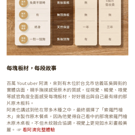
每塊板材，每段故事
百萬 Youtuber 阿滴，來到有木位於台北市信義區吳興街的
實體店面，親手撫摸感受原木的質感，從視覺、觸覺、嗅覺
等感官角度全面感受每塊板材，好好選出與自己最有緣的那
片原木板料。
阿滴也講述到他在眾多木種之中，最終選擇了「索羅門檜
木」來製作原木餐桌，因為他覺得自己看中的那塊索羅門檜
木原木桌板，不但木紋融合協調，視覺上更宛如水彩畫般美
麗。 ☞
看阿滴完整體驗