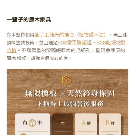
一輩子的原木家具
有木堅持使用
、無上漆
全手工純天然推油（植物護木油）
、
頂級塗裝技術，並且通過
SGS零甲醛認證
SGS乾燥檢驗
。不讓厚重的漆隔絕原木的毛細孔，呈現會呼吸的
合格
實木餐桌
，讓你有個安心的家。