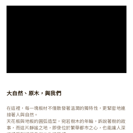
大自然、原木，與我們
在這裡，每一塊板材不僅散發著溫潤的獨特性，更緊密地連
接著人與自然。
天花板與地板的圓弧造型，宛若樹木的年輪，訴說著樹的故
事，而這片靜謐之地，即使位於繁華都市之心，也能讓人深