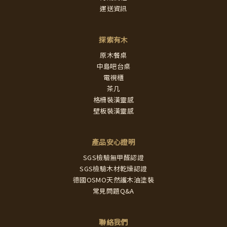
運送資訊
探索有木
原木餐桌
中島吧台桌
電視櫃
茶几
格柵裝潢靈感
壁板裝潢靈感
產品安心證明
SGS檢驗無甲醛認證
SGS檢驗木材乾燥認證
德國OSMO天然護木油塗裝
常見問題Q&A
聯絡我們