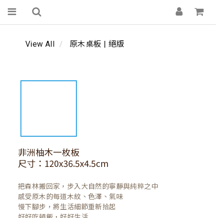
View All
原木桌板 | 絕版
非洲柚木一枚板
尺寸：120x36.5x4.5cm
把森林搬回家，步入大自然的寧靜與純粹之中

感受原木的每道木紋、色澤、氣味

慢下腳步，將生活細節重新拾起

好好吃頓飯，好好生活
