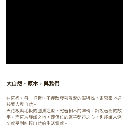
大自然、原木，與我們
在這裡，每一塊板材不僅散發著溫潤的獨特性，更緊密地連
接著人與自然。
天花板與地板的圓弧造型，宛若樹木的年輪，訴說著樹的故
事，而這片靜謐之地，即使位於繁華都市之心，也能讓人深
切感受到純樸自然的生活質感。