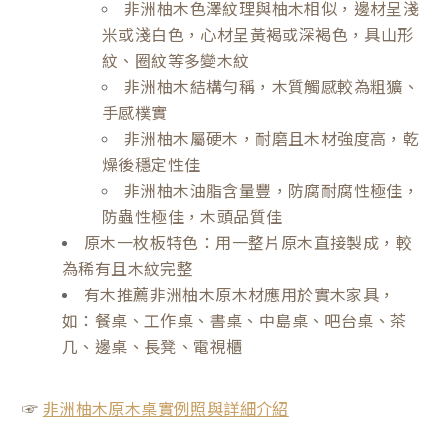
非洲柚木色澤紋理與柚木相似，邊材呈淺
米或淺白色，心材呈黃褐或深褐色，具山形
紋、圈紋等多變木紋
非洲柚木結構勻稱，木質觸感較為粗獷、
手感樸實
非洲柚木屬硬木，耐磨且木材強度高，乾
燥後穩定性佳
非洲柚木油脂含量豐，防腐耐腐性極佳，
防蟲性極佳，木頭品質佳
原木一枚板特色：用一整片原木直接製成，較
為稀有且木紋完整
有木推薦非洲柚木原木材應用於實木家具，
如：餐桌、工作桌、書桌、中島桌、吧台桌、茶
几、邊桌、長凳、電視櫃
☞
非洲柚木原木桌實例照與詳細介紹