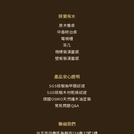
探索有木
原木餐桌
中島吧台桌
電視櫃
茶几
格柵裝潢靈感
壁板裝潢靈感
產品安心證明
SGS檢驗無甲醛認證
SGS檢驗木材乾燥認證
德國OSMO天然護木油塗裝
常見問題Q&A
聯絡我們
台北市信義區吳興街156巷37號1樓