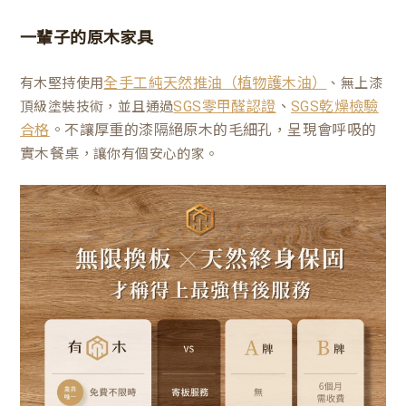
一輩子的原木家具
有木堅持使用
、無上漆
全手工純天然推油（植物護木油）
、
頂級塗裝技術，並且通過
SGS零甲醛認證
SGS乾燥檢驗
。不讓厚重的漆隔絕原木的毛細孔，呈現會呼吸的
合格
實木餐桌
，讓你有個安心的家。