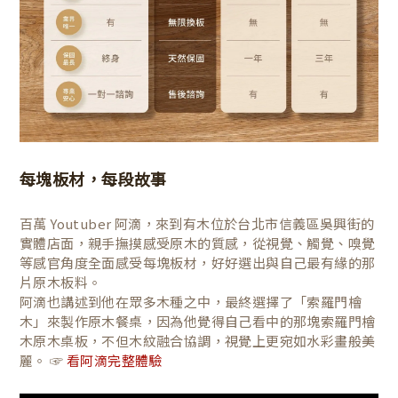
每塊板材，每段故事
百萬 Youtuber 阿滴，來到有木位於台北市信義區吳興街的
實體店面，親手撫摸感受原木的質感，從視覺、觸覺、嗅覺
等感官角度全面感受每塊板材，好好選出與自己最有緣的那
片原木板料。
阿滴也講述到他在眾多木種之中，最終選擇了「索羅門檜
木」來製作原木餐桌，因為他覺得自己看中的那塊索羅門檜
木原木桌板，不但木紋融合協調，視覺上更宛如水彩畫般美
麗。 ☞
看阿滴完整體驗