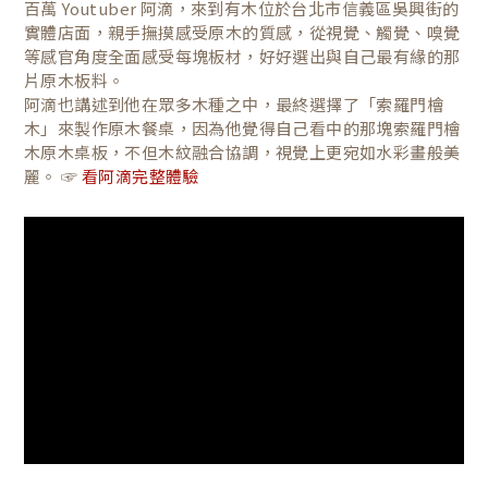
百萬 Youtuber 阿滴，來到有木位於台北市信義區吳興街的
實體店面，親手撫摸感受原木的質感，從視覺、觸覺、嗅覺
等感官角度全面感受每塊板材，好好選出與自己最有緣的那
片原木板料。
阿滴也講述到他在眾多木種之中，最終選擇了「索羅門檜
木」來製作原木餐桌，因為他覺得自己看中的那塊索羅門檜
木原木桌板，不但木紋融合協調，視覺上更宛如水彩畫般美
麗。 ☞
看阿滴完整體驗