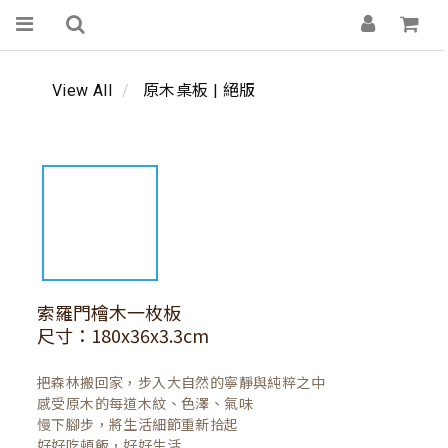
View All
原木桌板 | 絕版
索羅門檜木一枚板
尺寸：180x36x3.3cm
把森林搬回家，步入大自然的寧靜與純粹之中

感受原木的每道木紋、色澤、氣味

慢下腳步，將生活細節重新拾起

好好吃頓飯，好好生活
