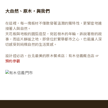
大自然、原木，與我們
在這裡，每一塊板材不僅散發著溫潤的獨特性，更緊密地連
接著人與自然。
天花板與地板的圓弧造型，宛若樹木的年輪，訴說著樹的故
事，而這片靜謐之地，即使位於繁華都市之心，也能讓人深
切感受到純樸自然的生活質感。
設計控必訪，台北最美的原木餐桌店：有木信義概念店 ☞
預約參觀