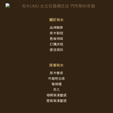
關於有木
品牌願景
原木製程
售後保固
訂購流程
運送資訊
探索有木
原木餐桌
中島吧台桌
電視櫃
茶几
格柵裝潢靈感
壁板裝潢靈感