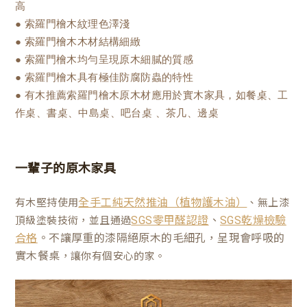
高
● 索羅門檜木紋理色澤淺
● 索羅門檜木木材結構細緻
● 索羅門檜木均勻呈現原木細膩的質感
● 索羅門檜木具有極佳防腐防蟲的特性
● 有木推薦索羅門檜木原木材應用於實木家具，如餐桌、工
作桌、書桌、中島桌、吧台桌 、茶几、邊桌
一輩子的原木家具
有木堅持使用
、無上漆
全手工純天然推油（植物護木油）
、
頂級塗裝技術，並且通過
SGS零甲醛認證
SGS乾燥檢驗
。不讓厚重的漆隔絕原木的毛細孔，呈現會呼吸的
合格
實木餐桌
，讓你有個安心的家。