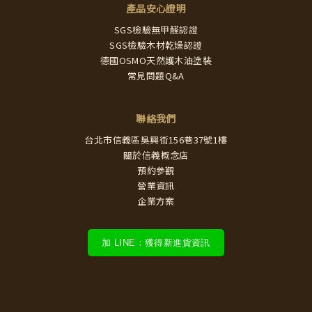
產品安心證明
SGS檢驗無甲醛認證
SGS檢驗木材乾燥認證
德國OSMO天然護木油塗裝
常見問題Q&A
聯絡我們
台北市信義區吳興街156巷37號1樓
關於信義概念店
預約參觀
營業資訊
企業方案
加 LINE：獲得新進貨資訊