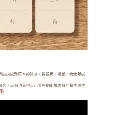
，親手撫摸感受原木的質感，從視覺、觸覺、嗅覺等感
餐桌，因為他覺得自己看中的那塊索羅門檜木原木
體驗