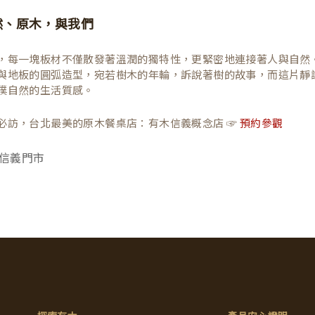
然、原木，與我們
，每一塊板材不僅散發著溫潤的獨特性，更緊密地連接著人與自然
與地板的圓弧造型，宛若樹木的年輪，訴說著樹的故事，而這片靜
樸自然的生活質感。
必訪，台北最美的原木餐桌店：有木信義概念店 ☞
預約參觀