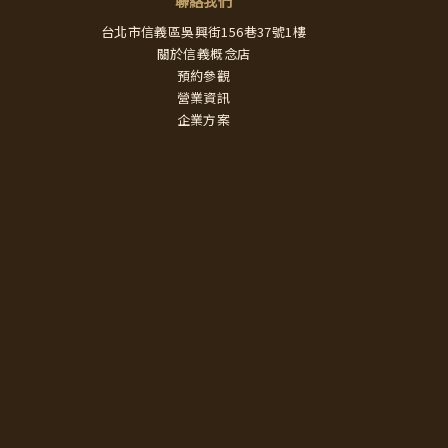
聯絡我們
台北市信義區吳興街156巷37號1樓
關於信義概念店
預約參觀
營業資訊
企業方案