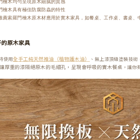
羅門檜木均勻呈現原木細膩的質感
羅門檜木具有極佳防腐防蟲的特性
木推薦索羅門檜木原木材應用於實木家具，如餐桌、工作桌、書桌、
子的原木家具
持使用
、無上漆頂級塗裝技術
全手工純天然推油（植物護木油）
讓厚重的漆隔絕原木的毛細孔，呈現會呼吸的實木餐桌
，讓你