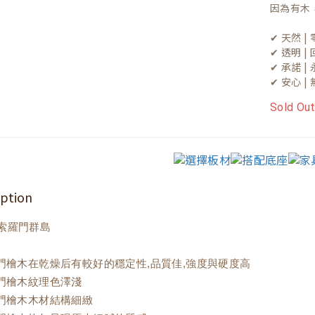
因為有木
✔ 天然 
✔ 透明 
✔ 承諾 
✔ 安心 
Sold Out
iption
索羅門群島
羅門檜木在乾燥后有較好的穩定性,品質佳,強度與硬度高
羅門檜木紋理色澤淺
羅門檜木木材結構細緻