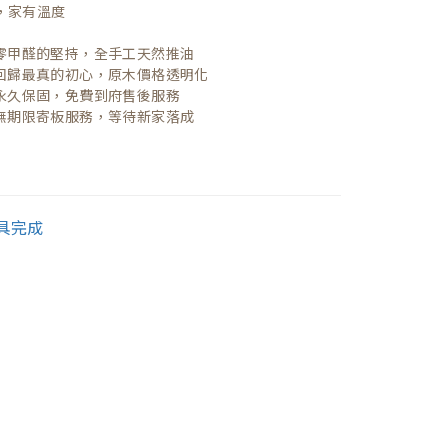
，家有溫度

| 零甲醛的堅持，全手工天然推油
| 回歸最真的初心，原木價格透明化
| 永久保固，免費到府售後服務
| 無期限寄板服務，等待新家落成