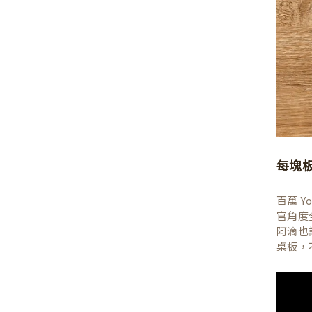
每塊
百萬 
官角度
阿滴也
桌板，