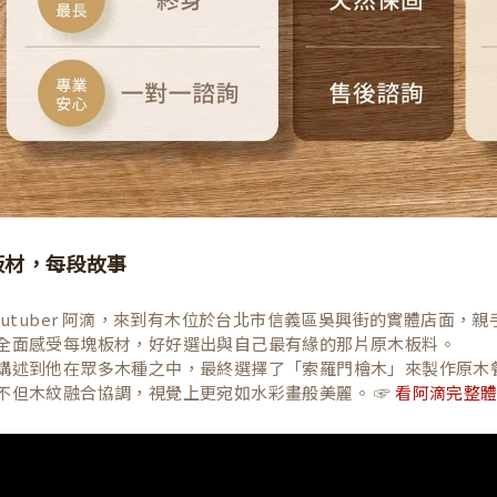
板材，每段故事
Youtuber 阿滴，來到有木位於台北市信義區吳興街的實體店面
全面感受每塊板材，好好選出與自己最有緣的那片原木板料。
講述到他在眾多木種之中，最終選擇了「索羅門檜木」來製作原木
不但木紋融合協調，視覺上更宛如水彩畫般美麗。 ☞
看阿滴完整