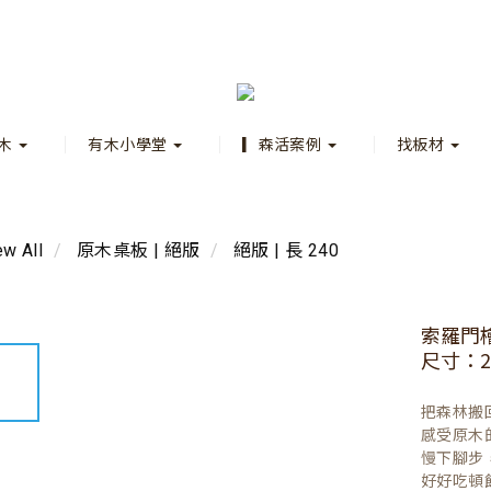
木
有木小學堂
▎森活案例
找板材
ew All
原木桌板 | 絕版
絕版 | 長 240
索羅門
尺寸：24
把森林搬
感受原木
慢下腳步
好好吃頓