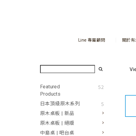
Line 專屬顧問
關於有
Vi
52
Featured
Products
5
日本頂級原木系列
原木桌板 | 新品
原木桌板 | 絕版
中島桌 | 吧台桌