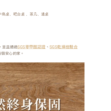
中島桌、吧台桌 、茶几、邊桌
、
，並且通過
SGS零甲醛認證
SGS乾燥檢驗合
有個安心的家。