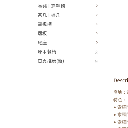
長凳 | 穿鞋椅
茶几 | 邊几
電視櫃
層板
底座
3
原木餐椅
9
首頁推薦(新)
Descr
產地：
特色：
● 索
● 索
● 索