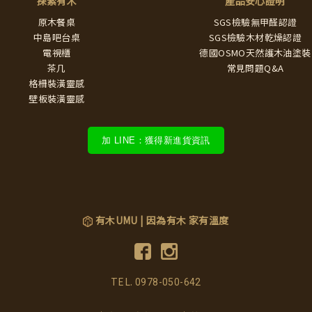
探索有木
產品安心證明
原木餐桌
SGS檢驗無甲醛認證
中島吧台桌
SGS檢驗木材乾燥認證
電視櫃
德國OSMO天然護木油塗裝
茶几
常見問題Q&A
格柵裝潢靈感
壁板裝潢靈感
加 LINE：獲得新進貨資訊
有木UMU | 因為有木 家有溫度
TEL.
0978-050-642