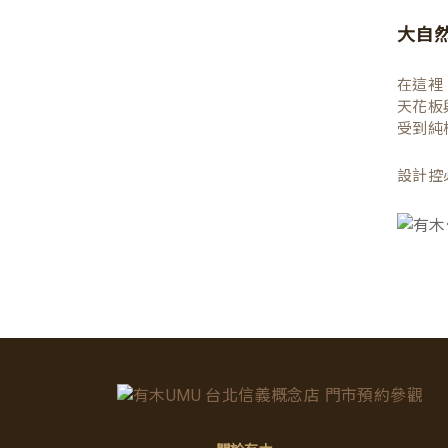
大自
在這裡
天花板
受到純
設計控