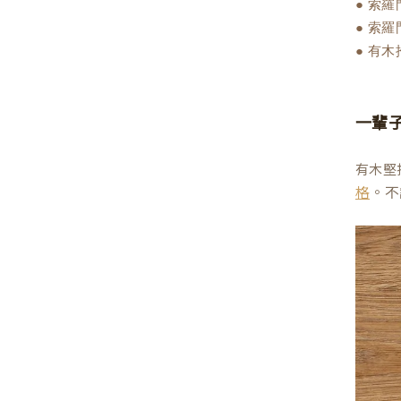
● 索
● 索
● 有
一輩
有木堅
。不
格