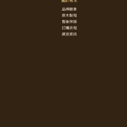
關於有木
品牌願景
原木製程
售後保固
訂購流程
運送資訊