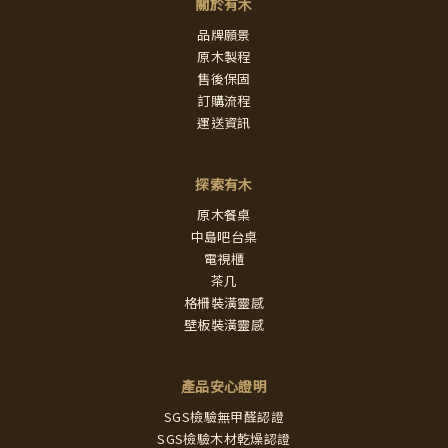
關於有木
品牌願景
原木製程
售後保固
訂購流程
運送資訊
探索有木
原木餐桌
中島吧台桌
電視櫃
茶几
格柵裝潢靈感
壁板裝潢靈感
產品安心證明
SGS檢驗無甲醛認證
SGS檢驗木材乾燥認證