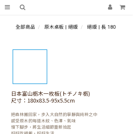
全部商品
原木桌板 | 絕版
絕版 | 長 180
日本富山栃木一枚板(トチノキ栃)
尺寸：180x83.5-95x5.5cm
把森林搬回家，步入大自然的寧靜與純粹之中

感受原木的每道木紋、色澤、氣味

慢下腳步，將生活細節重新拾起

好好吃頓飯，好好生活
