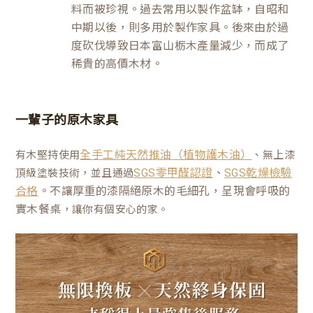
料而被珍視。過去常用以製作盆缽，自昭和
中期以後，則多用於製作家具。後來由於過
度砍伐導致日本富山栃木產量減少，而成了
稀貴的高價木材。
一輩子的原木家具
有木堅持使用
、無上漆
全手工純天然推油（植物護木油）
、
頂級塗裝技術，並且通過
SGS零甲醛認證
SGS乾燥檢驗
。不讓厚重的漆隔絕原木的毛細孔，呈現會呼吸的
合格
實木餐桌
，讓你有個安心的家。