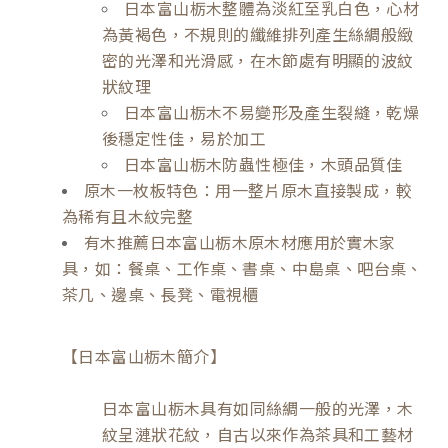
日本富山栃木整體為淡紅至乳白色，心材
為黃褐色，不規則的纖維排列產生絲綢般緻
密的光澤和光滑感，在木節處有明顯的波紋
狀紋理
日本富山栃木不易變形及產生裂縫，乾燥
後穩定性佳，易於加工
日本富山栃木防蟲性極佳，木頭品質佳
原木一枚板特色：用一整片原木直接製成，較
為稀有且木紋完整
有木推薦日本富山栃木原木材應用於實木家
具，如：餐桌、工作桌、書桌、中島桌、吧台桌、
茶几、邊桌、長凳、電視櫃
【日本富山栃木簡介】
日本富山栃木具有如同絲綢一般的光澤，木
紋呈漣狀花紋，自古以來作為茶具和工藝材