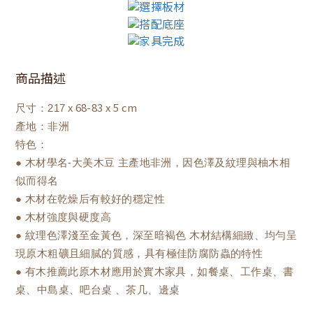
商品描述
x 68-83 x 5 cm
尺寸：217
產地：非洲
特色：
● 木材學名-大美木豆 主產地非洲，因色澤及紋理與柚木相
似而得名
● 木材在乾燥后有較好的穩定性
● 木材強度與硬度高
● 紋理色澤淺至金黃色，深至暗褐色 木材結構細緻、均勻呈
現原木粗礦且細膩的質感，具有極佳防腐防蟲的特性
● 有木推薦此原木材應用於實木家具，如餐桌、工作桌、書
桌、中島桌、吧台桌 、茶几、邊桌