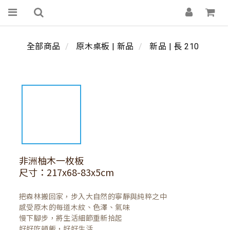
全部商品
原木桌板 | 新品
新品 | 長 210
非洲柚木一枚板
尺寸：217x68-83x5cm
把森林搬回家，步入大自然的寧靜與純粹之中

感受原木的每道木紋、色澤、氣味

慢下腳步，將生活細節重新拾起

好好吃頓飯，好好生活
