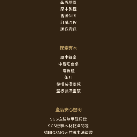
品牌願景
原木製程
售後保固
訂購流程
運送資訊
探索有木
原木餐桌
中島吧台桌
電視櫃
茶几
格柵裝潢靈感
壁板裝潢靈感
產品安心證明
SGS檢驗無甲醛認證
SGS檢驗木材乾燥認證
德國OSMO天然護木油塗裝