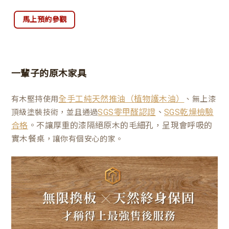
馬上預約參觀
一輩子的原木家具
有木堅持使用
、無上漆
全手工純天然推油（植物護木油）
、
頂級塗裝技術，並且通過
SGS零甲醛認證
SGS乾燥檢驗
。不讓厚重的漆隔絕原木的毛細孔，呈現會呼吸的
合格
實木餐桌
，讓你有個安心的家。