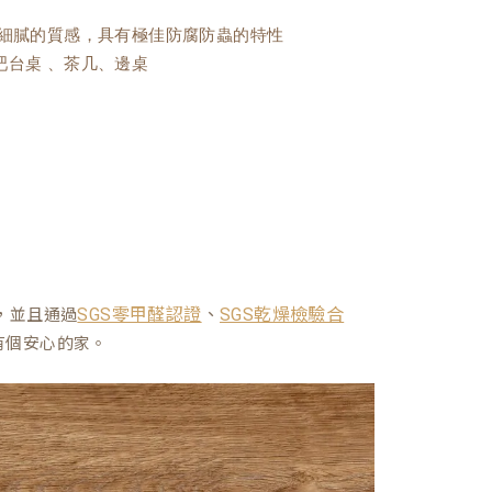
且細膩的質感，具有極佳防腐防蟲的特性
吧台桌 、茶几、邊桌
、
，並且通過
SGS零甲醛認證
SGS乾燥檢驗合
有個安心的家。