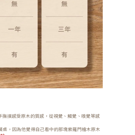
，親手撫摸感受原木的質感，從視覺、觸覺、嗅覺等感
餐桌，因為他覺得自己看中的那塊索羅門檜木原木