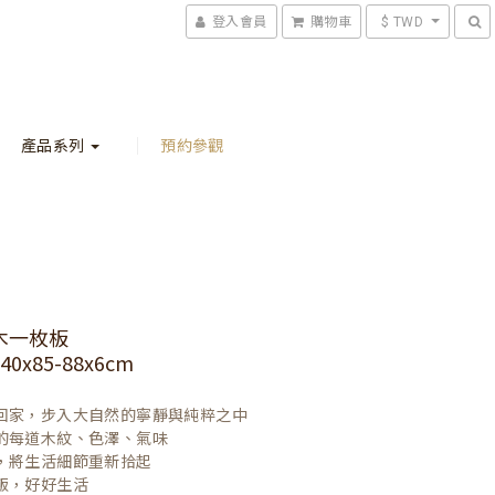
登入會員
購物車
$ TWD
產品系列
預約參觀
木一枚板
0x85-88x6cm
回家，步入大自然的寧靜與純粹之中

的每道木紋、色澤、氣味

，將生活細節重新拾起

飯，好好生活
