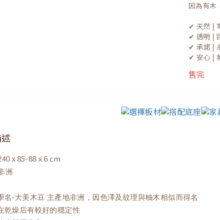
因為有木
✔ 天然 
✔ 透明 
✔ 承諾 
✔ 安心 
售完
描述
x 85-88 x 6 cm
40
非洲
材學名-大美木豆 主產地非洲，因色澤及紋理與柚木相似而得名
材在乾燥后有較好的穩定性