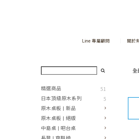
Line 專屬顧問
關於
全
51
精選商品
5
日本頂級原木系列
原木桌板 | 新品
原木桌板 | 絕版
中島桌 | 吧台桌
長凳 | 穿鞋椅