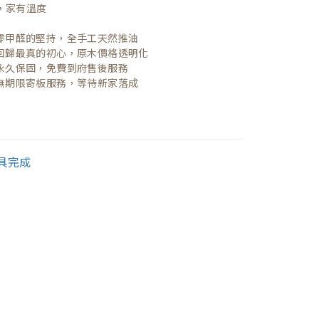
，家有溫度

| 零甲醛的堅持，全手工天然推油
| 回歸最真的初心，原木價格透明化
| 永久保固，免費到府售後服務
| 無期限寄板服務，等待新家落成