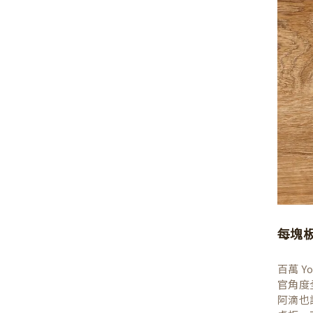
每塊
百萬 
官角度
阿滴也