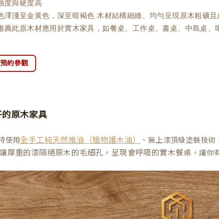
材強度與硬度高
理色澤淺至金黃色，深至暗褐色 木材結構細緻、均勻呈現原木粗礦
木推薦此原木材應用於實木家具，如餐桌、工作桌、書桌、中島桌、
預約參觀
子的原木家具
持使用
、無上漆頂級塗裝技術
全手工純天然推油（植物護木油）
讓厚重的漆隔絕原木的毛細孔，呈現會呼吸的實木餐桌
，讓你