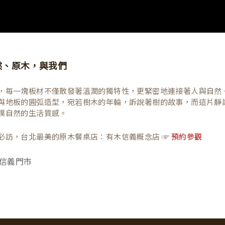
然、原木，與我們
，每一塊板材不僅散發著溫潤的獨特性，更緊密地連接著人與自然
與地板的圓弧造型，宛若樹木的年輪，訴說著樹的故事，而這片靜
樸自然的生活質感。
必訪，台北最美的原木餐桌店：有木信義概念店 ☞
預約參觀