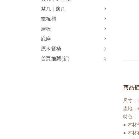
茶几 | 邊几
電視櫃
層板
底座
2
原木餐椅
9
首頁推薦(新)
商品
尺寸：2
產地：
特色：
● 木
● 木