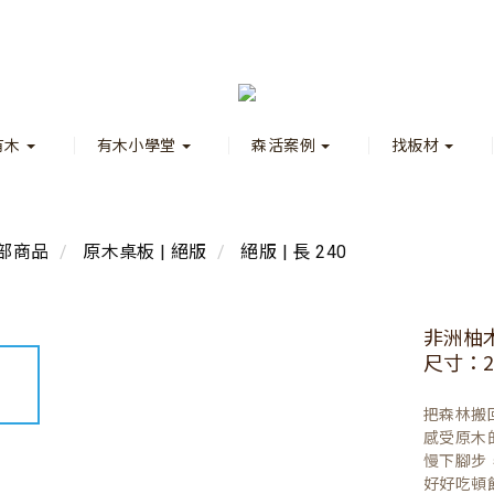
有木
有木小學堂
森活案例
找板材
部商品
原木桌板 | 絕版
絕版 | 長 240
非洲柚
尺寸：24
把森林搬
感受原木
慢下腳步
好好吃頓