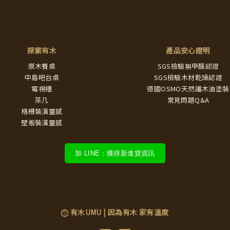
探索有木
產品安心證明
原木餐桌
SGS檢驗無甲醛認證
中島吧台桌
SGS檢驗木材乾燥認證
電視櫃
德國OSMO天然護木油塗裝
茶几
常見問題Q&A
格柵裝潢靈感
壁板裝潢靈感
加 LINE：獲得新進貨資訊
有木UMU | 因為有木 家有溫度