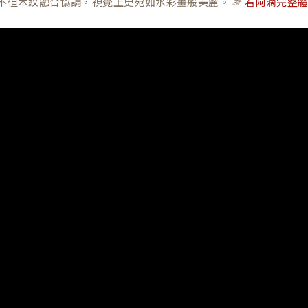
不但木紋融合協調，視覺上更宛如水彩畫般美麗。 ☞
看阿滴完整