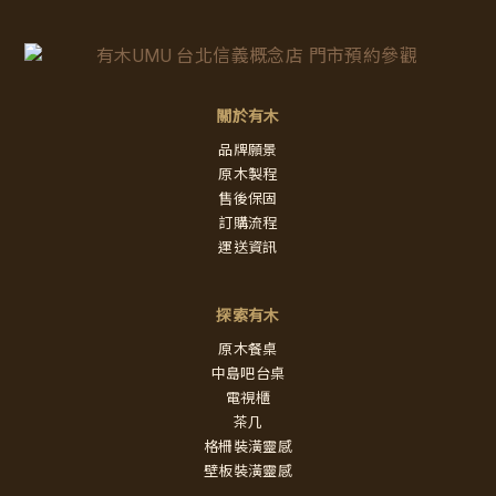
關於有木
品牌願景
原木製程
售後保固
訂購流程
運送資訊
探索有木
原木餐桌
中島吧台桌
電視櫃
茶几
格柵裝潢靈感
壁板裝潢靈感