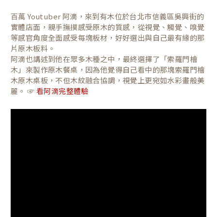
百萬 Youtuber 阿滴，來到有木位於台北市信義區吳興街的
實體店面，親手撫摸感受原木的質感，從視覺、觸覺、嗅覺
等感官角度全面感受每塊板材，好好選出與自己最有緣的那
片原木板料。
阿滴也講述到他在眾多木種之中，最終選擇了「索羅門檜
木」來製作原木餐桌，因為他覺得自己看中的那塊索羅門檜
木原木桌板，不但木紋融合協調，視覺上更宛如水彩畫般美
麗。 ☞
看阿滴完整體驗