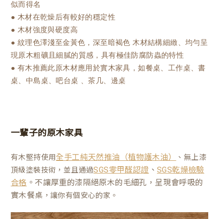
似而得名
● 木材在乾燥后有較好的穩定性
● 木材強度與硬度高
● 紋理色澤淺至金黃色，深至暗褐色 木材結構細緻、均勻呈
現原木粗礦且細膩的質感，具有極佳防腐防蟲的特性
● 有木推薦此原木材應用於實木家具，如餐桌、工作桌、書
桌、中島桌、吧台桌 、茶几、邊桌
一輩子的原木家具
有木堅持使用
、無上漆
全手工純天然推油（植物護木油）
、
頂級塗裝技術，並且通過
SGS零甲醛認證
SGS乾燥檢驗
。不讓厚重的漆隔絕原木的毛細孔，呈現會呼吸的
合格
實木餐桌
，讓你有個安心的家。