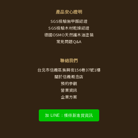
產品安心證明
SGS檢驗無甲醛認證
SGS檢驗木材乾燥認證
德國OSMO天然護木油塗裝
常見問題Q&A
聯絡我們
台北市信義區吳興街156巷37號1樓
關於信義概念店
預約參觀
營業資訊
企業方案
加 LINE：獲得新進貨資訊