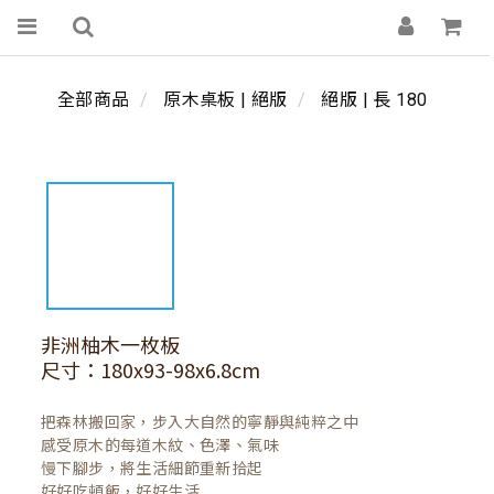
全部商品
原木桌板 | 絕版
絕版 | 長 180
非洲柚木一枚板
尺寸：180x93-98x6.8cm
把森林搬回家，步入大自然的寧靜與純粹之中

感受原木的每道木紋、色澤、氣味

慢下腳步，將生活細節重新拾起

好好吃頓飯，好好生活
