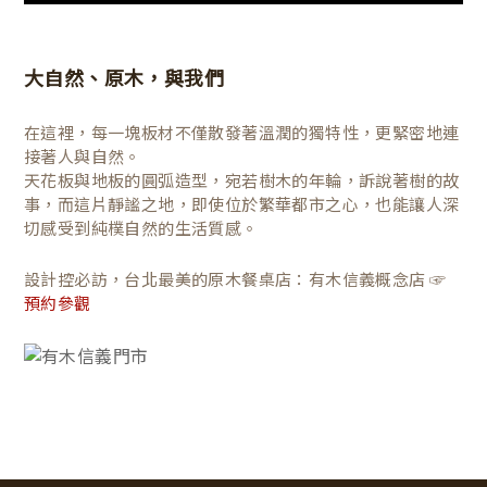
大自然、原木，與我們
在這裡，每一塊板材不僅散發著溫潤的獨特性，更緊密地連
接著人與自然。
天花板與地板的圓弧造型，宛若樹木的年輪，訴說著樹的故
事，而這片靜謐之地，即使位於繁華都市之心，也能讓人深
切感受到純樸自然的生活質感。
設計控必訪，台北最美的原木餐桌店：有木信義概念店 ☞
預約參觀