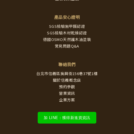
產品安心證明
SGS檢驗無甲醛認證
SGS檢驗木材乾燥認證
德國OSMO天然護木油塗裝
常見問題Q&A
聯絡我們
台北市信義區吳興街156巷37號1樓
關於信義概念店
預約參觀
營業資訊
企業方案
加 LINE：獲得新進貨資訊