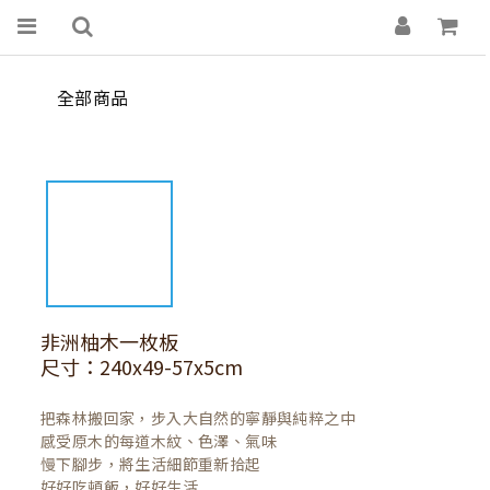
全部商品
非洲柚木一枚板
尺寸：240x49-57x5cm
把森林搬回家，步入大自然的寧靜與純粹之中

感受原木的每道木紋、色澤、氣味

慢下腳步，將生活細節重新拾起

好好吃頓飯，好好生活
