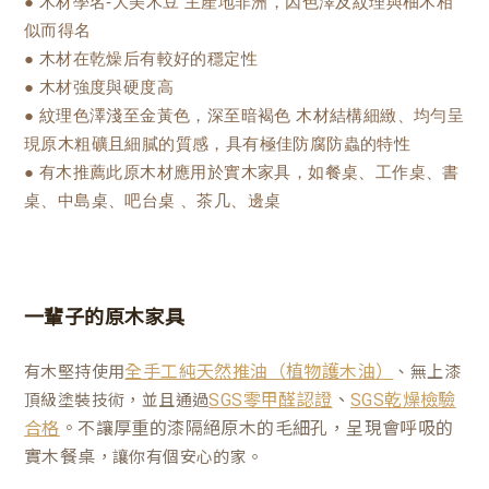
● 木材學名-大美木豆 主產地非洲，因色澤及紋理與柚木相
似而得名
● 木材在乾燥后有較好的穩定性
● 木材強度與硬度高
● 紋理色澤淺至金黃色，深至暗褐色 木材結構細緻、均勻呈
現原木粗礦且細膩的質感，具有極佳防腐防蟲的特性
● 有木推薦此原木材應用於實木家具，如餐桌、工作桌、書
桌、中島桌、吧台桌 、茶几、邊桌
一輩子的原木家具
有木堅持使用
、無上漆
全手工純天然推油（植物護木油）
、
頂級塗裝技術，並且通過
SGS零甲醛認證
SGS乾燥檢驗
。不讓厚重的漆隔絕原木的毛細孔，呈現會呼吸的
合格
實木餐桌
，讓你有個安心的家。