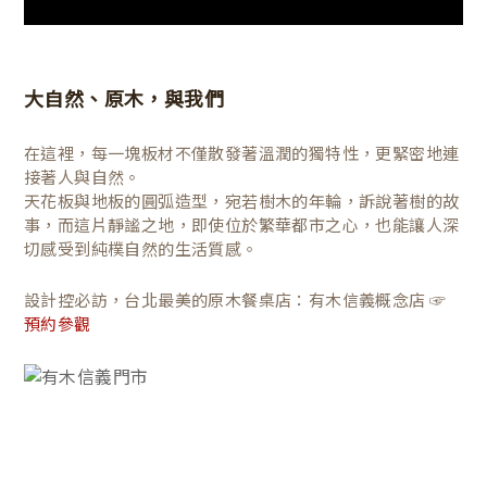
大自然、原木，與我們
在這裡，每一塊板材不僅散發著溫潤的獨特性，更緊密地連
接著人與自然。
天花板與地板的圓弧造型，宛若樹木的年輪，訴說著樹的故
事，而這片靜謐之地，即使位於繁華都市之心，也能讓人深
切感受到純樸自然的生活質感。
設計控必訪，台北最美的原木餐桌店：有木信義概念店 ☞
預約參觀