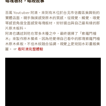
每塊板材，每段故事
百萬 Youtuber 阿滴，來到有木位於台北市信義區吳興街的
實體店面，親手撫摸感受原木的質感，從視覺、觸覺、嗅覺
等感官角度全面感受每塊板材，好好選出與自己最有緣的那
片原木板料。
阿滴也講述到他在眾多木種之中，最終選擇了「索羅門檜
木」來製作原木餐桌，因為他覺得自己看中的那塊索羅門檜
木原木桌板，不但木紋融合協調，視覺上更宛如水彩畫般美
麗。 ☞
看阿滴完整體驗