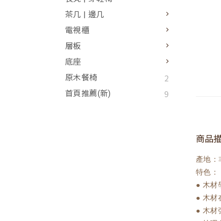
茶几 | 邊几
電視櫃
層板
底座
2
原木餐椅
9
首頁推薦(新)
商品
產地：
特色：
● 木
● 木
● 木