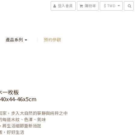
登入會員
購物車
$ TWD
產品系列
預約參觀
木一枚板
0x44-46x5cm
回家，步入大自然的寧靜與純粹之中

的每道木紋、色澤、氣味

，將生活細節重新拾起

飯，好好生活
