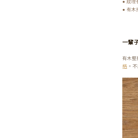
● 紋
● 有
一輩
有木堅
。不
格