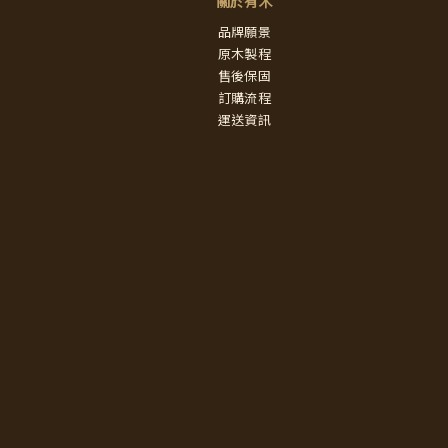
關於有木
品牌願景
原木製程
售後保固
訂購流程
運送資訊