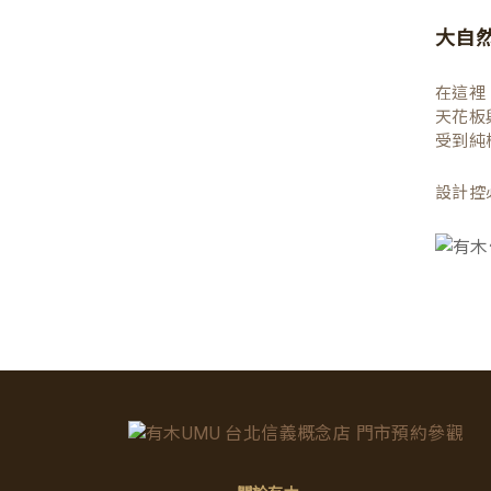
大自
在這裡
天花板
受到純
設計控