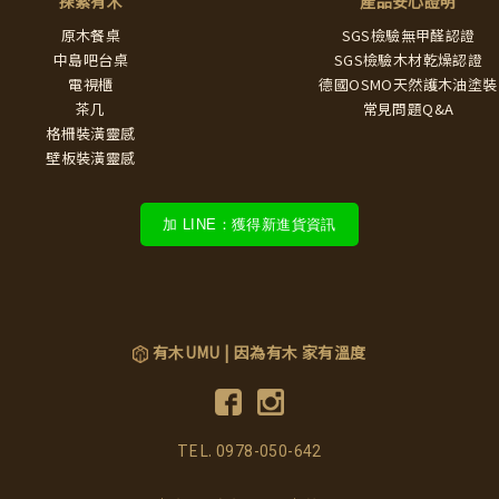
探索有木
產品安心證明
原木餐桌
SGS檢驗無甲醛認證
中島吧台桌
SGS檢驗木材乾燥認證
電視櫃
德國OSMO天然護木油塗裝
茶几
常見問題Q&A
格柵裝潢靈感
壁板裝潢靈感
加 LINE：獲得新進貨資訊
有木UMU | 因為有木 家有溫度
TEL.
0978-050-642