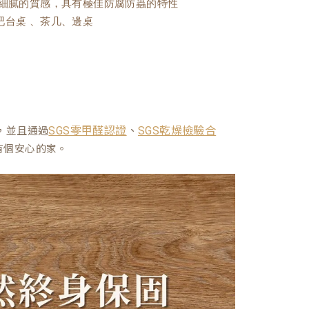
且細膩的質感，具有極佳防腐防蟲的特性
吧台桌 、茶几、邊桌
、
，並且通過
SGS零甲醛認證
SGS乾燥檢驗合
有個安心的家。