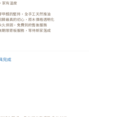
，家有溫度

| 零甲醛的堅持，全手工天然推油
| 回歸最真的初心，原木價格透明化
| 永久保固，免費到府售後服務
| 無期限寄板服務，等待新家落成