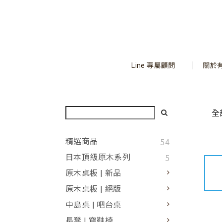
Line 專屬顧問
關於
全
54
精選商品
5
日本頂級原木系列
原木桌板 | 新品
原木桌板 | 絕版
中島桌 | 吧台桌
長凳 | 穿鞋椅