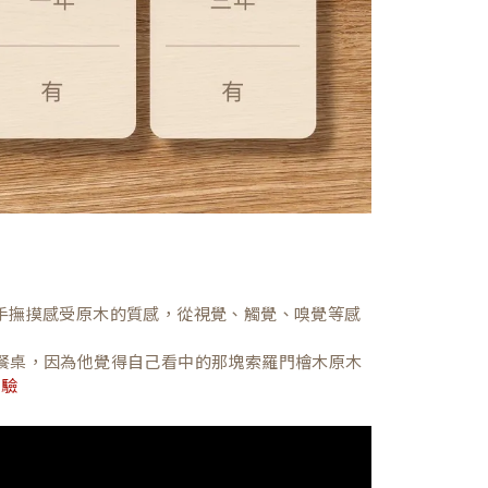
，親手撫摸感受原木的質感，從視覺、觸覺、嗅覺等感
餐桌，因為他覺得自己看中的那塊索羅門檜木原木
體驗