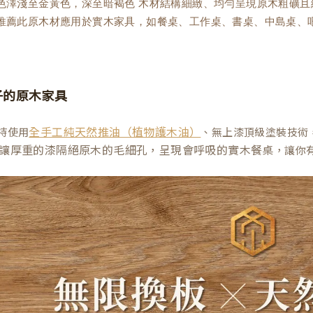
理色澤淺至金黃色，深至暗褐色 木材結構細緻、均勻呈現原木粗礦
木推薦此原木材應用於實木家具，如餐桌、工作桌、書桌、中島桌、
子的原木家具
持使用
、無上漆頂級塗裝技術
全手工純天然推油（植物護木油）
讓厚重的漆隔絕原木的毛細孔，呈現會呼吸的實木餐桌
，讓你