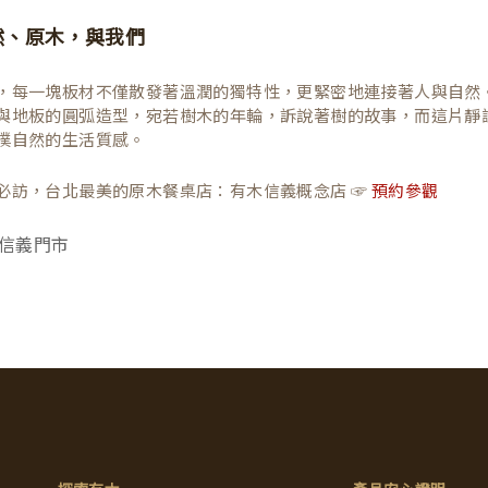
然、原木，與我們
，每一塊板材不僅散發著溫潤的獨特性，更緊密地連接著人與自然
與地板的圓弧造型，宛若樹木的年輪，訴說著樹的故事，而這片靜
樸自然的生活質感。
必訪，台北最美的原木餐桌店：有木信義概念店 ☞
預約參觀