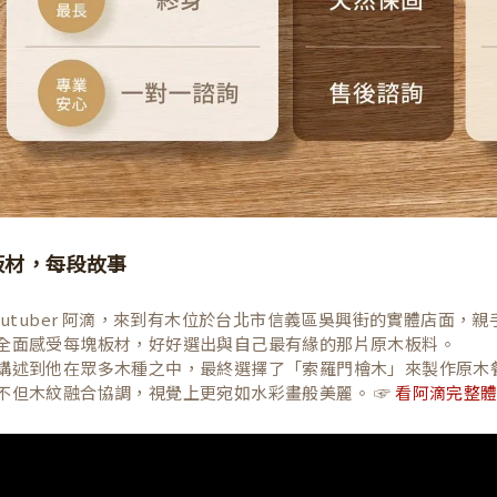
板材，每段故事
Youtuber 阿滴，來到有木位於台北市信義區吳興街的實體店面
全面感受每塊板材，好好選出與自己最有緣的那片原木板料。
講述到他在眾多木種之中，最終選擇了「索羅門檜木」來製作原木
不但木紋融合協調，視覺上更宛如水彩畫般美麗。 ☞
看阿滴完整