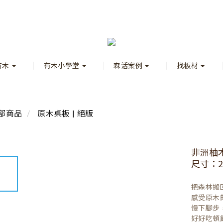
有木
有木小學堂
森活案例
找板材
部商品
原木桌板 | 絕版
非洲柚
尺寸：24
把森林搬
感受原木
慢下腳步
好好吃頓