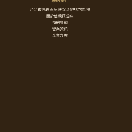
聯絡我們
台北市信義區吳興街156巷37號1樓
關於信義概念店
預約參觀
營業資訊
企業方案