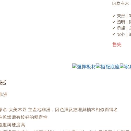
因為有木
✔ 天然 
✔ 透明 
✔ 承諾 
✔ 安心 
售完
描述
非洲
材學名-大美木豆 主產地非洲，因色澤及紋理與柚木相似而得名
材在乾燥后有較好的穩定性
材強度與硬度高