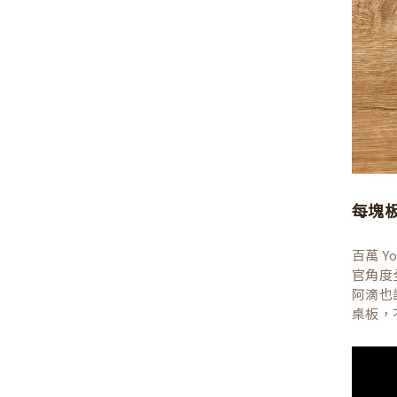
每塊
百萬 
官角度
阿滴也
桌板，