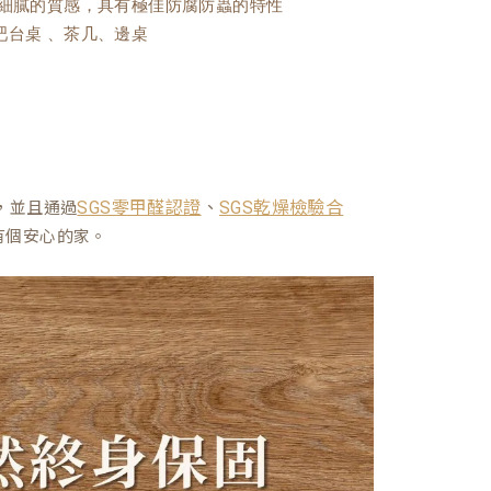
且細膩的質感，具有極佳防腐防蟲的特性
吧台桌 、茶几、邊桌
、
，並且通過
SGS零甲醛認證
SGS乾燥檢驗合
有個安心的家。