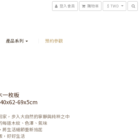
登入會員
購物車
$ TWD
產品系列
預約參觀
木一枚板
0x62-69x5cm
回家，步入大自然的寧靜與純粹之中

的每道木紋、色澤、氣味

，將生活細節重新拾起

飯，好好生活
