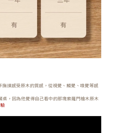
，親手撫摸感受原木的質感，從視覺、觸覺、嗅覺等感
餐桌，因為他覺得自己看中的那塊索羅門檜木原木
體驗