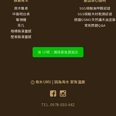
探索有木
產品安心證明
原木餐桌
SGS檢驗無甲醛認證
中島吧台桌
SGS檢驗木材乾燥認證
電視櫃
德國OSMO天然護木油塗裝
茶几
常見問題Q&A
格柵裝潢靈感
壁板裝潢靈感
加 LINE：獲得新進貨資訊
有木UMU | 因為有木 家有溫度
TEL.
0978-050-642