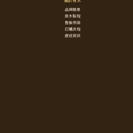
關於有木
品牌願景
原木製程
售後保固
訂購流程
運送資訊