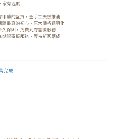
，家有溫度

| 零甲醛的堅持，全手工天然推油
| 回歸最真的初心，原木價格透明化
| 永久保固，免費到府售後服務
| 無期限寄板服務，等待新家落成