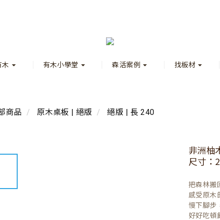
有木
有木小學堂
森活案例
找板材
部商品
原木桌板 | 絕版
絕版 | 長 240
非洲柚
尺寸：24
把森林搬
感受原木
慢下腳步
好好吃頓