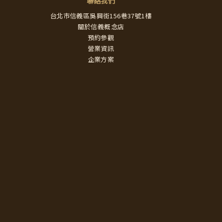
聯絡我們
台北市信義區吳興街156巷37號1樓
關於信義概念店
預約參觀
營業資訊
企業方案