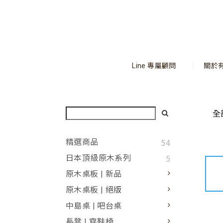
Line 專屬顧問
關於
全
54
精選商品
5
日本頂級原木系列
原木桌板 | 新品
原木桌板 | 絕版
中島桌 | 吧台桌
長凳 | 穿鞋椅