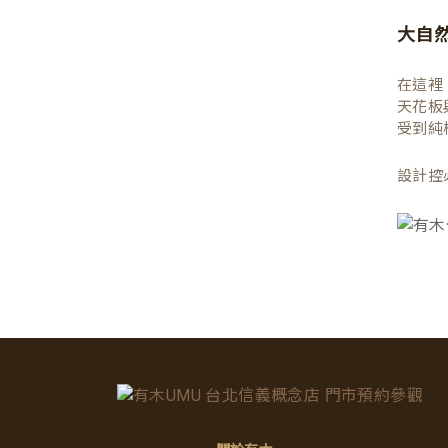
大自
在這裡
天花板
受到純
設計控