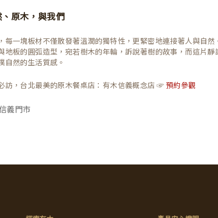
然、原木，與我們
，每一塊板材不僅散發著溫潤的獨特性，更緊密地連接著人與自然
與地板的圓弧造型，宛若樹木的年輪，訴說著樹的故事，而這片靜
樸自然的生活質感。
必訪，台北最美的原木餐桌店：有木信義概念店 ☞
預約參觀