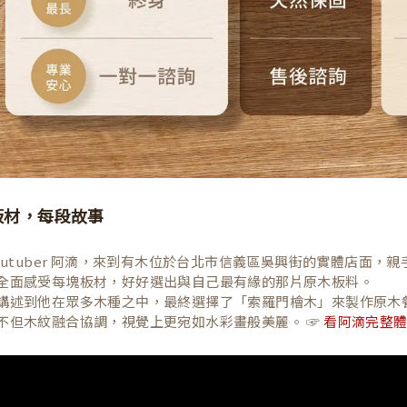
板材，每段故事
Youtuber 阿滴，來到有木位於台北市信義區吳興街的實體店面
全面感受每塊板材，好好選出與自己最有緣的那片原木板料。
講述到他在眾多木種之中，最終選擇了「索羅門檜木」來製作原木
不但木紋融合協調，視覺上更宛如水彩畫般美麗。 ☞
看阿滴完整