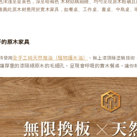
理色澤淺至金黃色，深至暗褐色 木材結構細緻、均勻呈現原木粗礦
木推薦此原木材應用於實木家具，如餐桌、工作桌、書桌、中島桌、
子的原木家具
持使用
、無上漆頂級塗裝技術
全手工純天然推油（植物護木油）
讓厚重的漆隔絕原木的毛細孔，呈現會呼吸的實木餐桌
，讓你