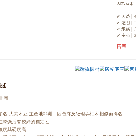
因為有木
✔ 天然 
✔ 透明 
✔ 承諾 
✔ 安心 
售完
描述
非洲
材學名-大美木豆 主產地非洲，因色澤及紋理與柚木相似而得名
材在乾燥后有較好的穩定性
材強度與硬度高