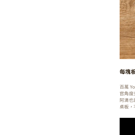
每塊
百萬 
官角度
阿滴也
桌板，