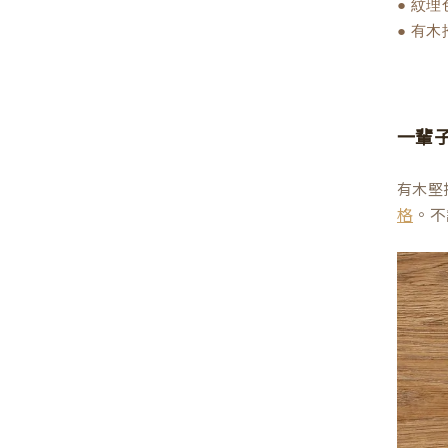
● 紋
● 有
一輩
有木堅
。不
格