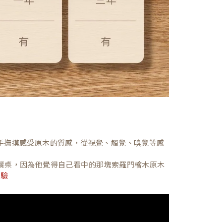
，親手撫摸感受原木的質感，從視覺、觸覺、嗅覺等感
餐桌，因為他覺得自己看中的那塊索羅門檜木原木
體驗