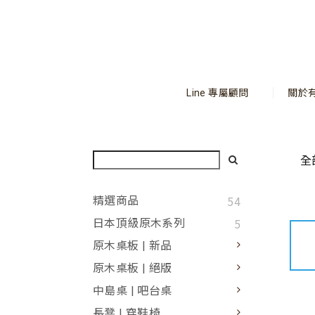
Line 專屬顧問
關於
全
54
精選商品
5
日本頂級原木系列
原木桌板 | 新品
原木桌板 | 絕版
中島桌 | 吧台桌
長凳 | 穿鞋椅