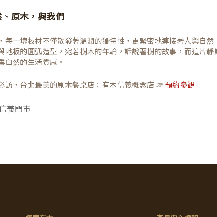
然、原木，與我們
，每一塊板材不僅散發著溫潤的獨特性，更緊密地連接著人與自然
與地板的圓弧造型，宛若樹木的年輪，訴說著樹的故事，而這片靜
樸自然的生活質感。
必訪，台北最美的原木餐桌店：有木信義概念店 ☞
預約參觀