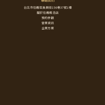
聯絡我們
台北市信義區吳興街156巷37號1樓
關於信義概念店
預約參觀
營業資訊
企業方案