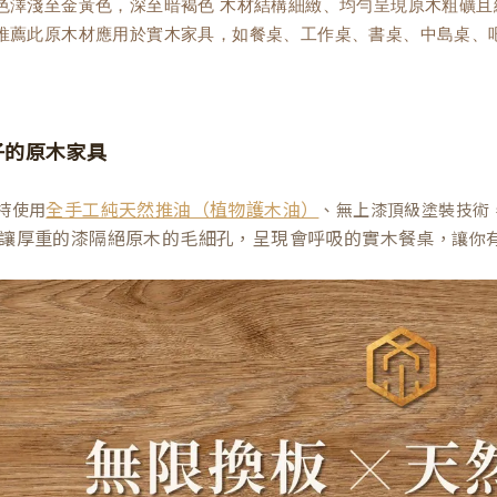
理色澤淺至金黃色，深至暗褐色 木材結構細緻、均勻呈現原木粗礦
木推薦此原木材應用於實木家具，如餐桌、工作桌、書桌、中島桌、
子的原木家具
持使用
、無上漆頂級塗裝技術
全手工純天然推油（植物護木油）
讓厚重的漆隔絕原木的毛細孔，呈現會呼吸的實木餐桌
，讓你