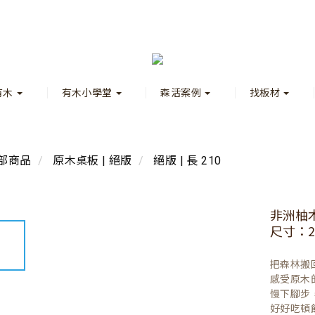
有木
有木小學堂
森活案例
找板材
部商品
原木桌板 | 絕版
絕版 | 長 210
非洲柚
尺寸：22
把森林搬
感受原木
慢下腳步
好好吃頓