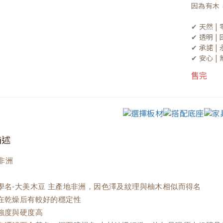
因為有木
✔ 天然 
✔ 透明 
✔ 承諾 
✔ 安心 
售完
描述
非洲
材學名-大美木豆 主產地非洲，因色澤及紋理與柚木相似而得名
材在乾燥后有較好的穩定性
材強度與硬度高