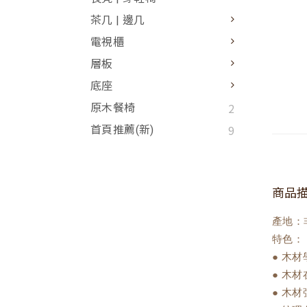
茶几 | 邊几
電視櫃
層板
底座
2
原木餐椅
9
首頁推薦(新)
商品
產地：
特色：
● 木
● 木
● 木