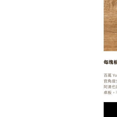
每塊
百萬 
官角度
阿滴也
桌板，