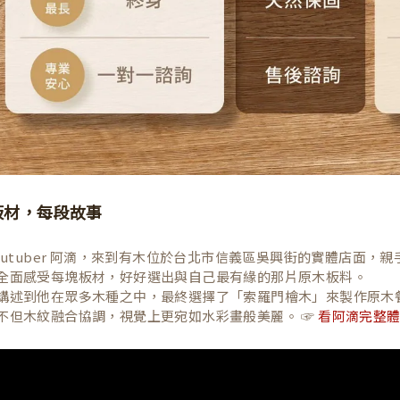
板材，每段故事
Youtuber 阿滴，來到有木位於台北市信義區吳興街的實體店面
全面感受每塊板材，好好選出與自己最有緣的那片原木板料。
講述到他在眾多木種之中，最終選擇了「索羅門檜木」來製作原木
不但木紋融合協調，視覺上更宛如水彩畫般美麗。 ☞
看阿滴完整