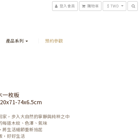
登入會員
購物車
$ TWD
產品系列
預約參觀
木一枚板
0x71-74x6.5cm
回家，步入大自然的寧靜與純粹之中

的每道木紋、色澤、氣味

，將生活細節重新拾起

飯，好好生活
