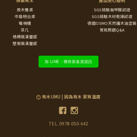
探索有木
產品安心證明
原木餐桌
SGS檢驗無甲醛認證
中島吧台桌
SGS檢驗木材乾燥認證
電視櫃
德國OSMO天然護木油塗裝
茶几
常見問題Q&A
格柵裝潢靈感
壁板裝潢靈感
加 LINE：獲得新進貨資訊
有木UMU | 因為有木 家有溫度
TEL.
0978-050-642