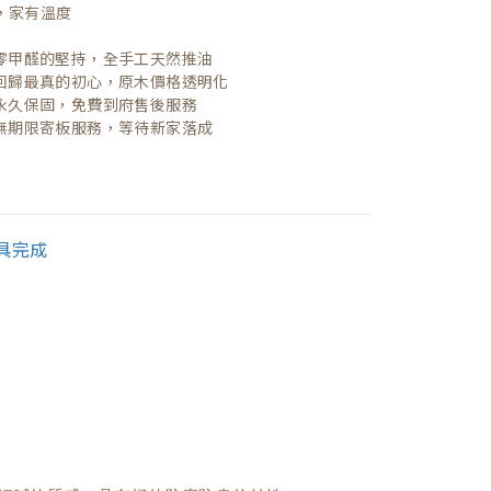
，家有溫度

| 零甲醛的堅持，全手工天然推油
| 回歸最真的初心，原木價格透明化
| 永久保固，免費到府售後服務
| 無期限寄板服務，等待新家落成