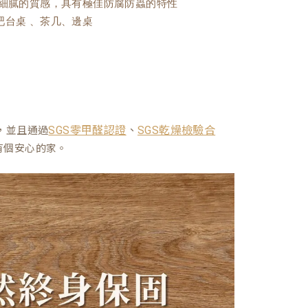
且細膩的質感，具有極佳防腐防蟲的特性
吧台桌 、茶几、邊桌
、
，並且通過
SGS零甲醛認證
SGS乾燥檢驗合
有個安心的家。