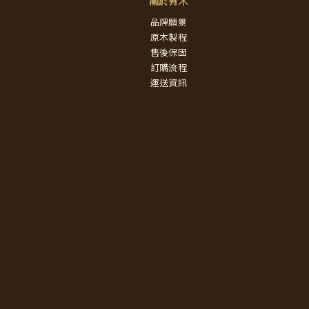
關於有木
品牌願景
原木製程
售後保固
訂購流程
運送資訊