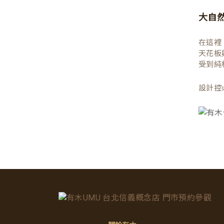
大自
在這裡
天花板
受到純
設計控