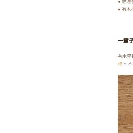
● 紋
● 有
一輩
有木堅
。不
格