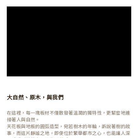
大自然、原木，與我們
在這裡，每一塊板材不僅散發著溫潤的獨特性，更緊密地連
接著人與自然。
天花板與地板的圓弧造型，宛若樹木的年輪，訴說著樹的故
事，而這片靜謐之地，即使位於繁華都市之心，也能讓人深