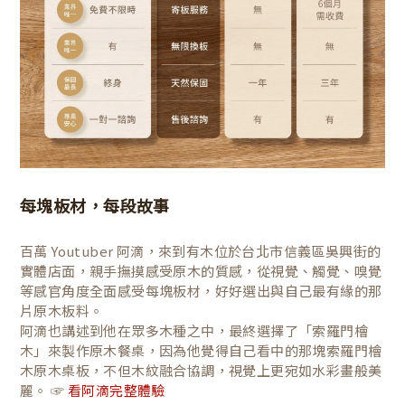
每塊板材，每段故事
百萬 Youtuber 阿滴，來到有木位於台北市信義區吳興街的
實體店面，親手撫摸感受原木的質感，從視覺、觸覺、嗅覺
等感官角度全面感受每塊板材，好好選出與自己最有緣的那
片原木板料。
阿滴也講述到他在眾多木種之中，最終選擇了「索羅門檜
木」來製作原木餐桌，因為他覺得自己看中的那塊索羅門檜
木原木桌板，不但木紋融合協調，視覺上更宛如水彩畫般美
麗。 ☞
看阿滴完整體驗