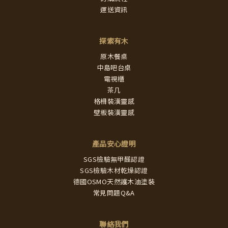
運送資訊
探索有木
原木餐桌
中島吧台桌
電視櫃
茶几
格柵裝潢靈感
壁板裝潢靈感
產品安心證明
SGS檢驗無甲醛認證
SGS檢驗木材乾燥認證
德國OSMO天然護木油塗裝
常見問題Q&A
聯絡我們