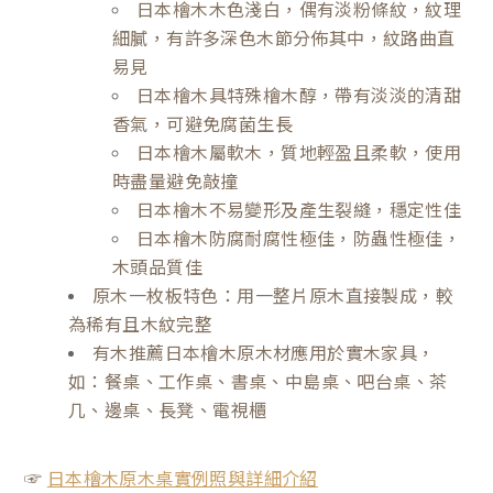
日本檜木木色淺白，偶有淡粉條紋，紋理
細膩，有許多深色木節分佈其中，紋路曲直
易見
日本檜木具特殊檜木醇，帶有淡淡的清甜
香氣，可避免腐菌生長
日本檜木屬軟木，質地輕盈且柔軟，使用
時盡量避免敲撞
日本檜木不易變形及產生裂縫，穩定性佳
日本檜木防腐耐腐性極佳，防蟲性極佳，
木頭品質佳
原木一枚板特色：用一整片原木直接製成，較
為稀有且木紋完整
有木推薦日本檜木原木材應用於實木家具，
如：餐桌、工作桌、書桌、中島桌、吧台桌、茶
几、邊桌、長凳、電視櫃
☞
日本檜木原木桌實例照與詳細介紹