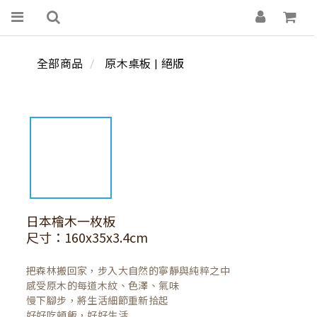
全部商品
原木桌板 | 絕版
日本檜木一枚板
尺寸：160x35x3.4cm
把森林搬回家，步入大自然的寧靜與純粹之中

感受原木的每道木紋、色澤、氣味

慢下腳步，將生活細節重新拾起

好好吃頓飯，好好生活
