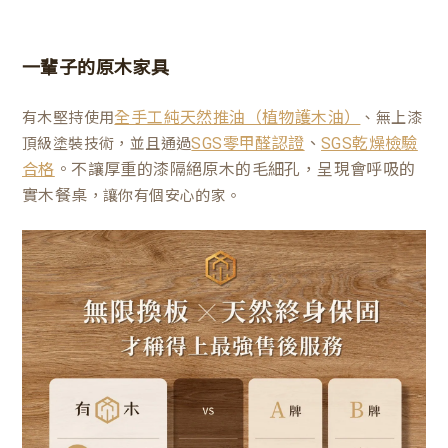
一輩子的原木家具
有木堅持使用
、無上漆
全手工純天然推油（植物護木油）
、
頂級塗裝技術，並且通過
SGS零甲醛認證
SGS乾燥檢驗
。不讓厚重的漆隔絕原木的毛細孔，呈現會呼吸的
合格
實木餐桌
，讓你有個安心的家。