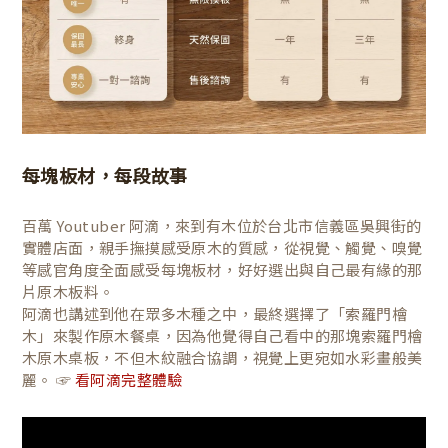
每塊板材，每段故事
百萬 Youtuber 阿滴，來到有木位於台北市信義區吳興街的
實體店面，親手撫摸感受原木的質感，從視覺、觸覺、嗅覺
等感官角度全面感受每塊板材，好好選出與自己最有緣的那
片原木板料。
阿滴也講述到他在眾多木種之中，最終選擇了「索羅門檜
木」來製作原木餐桌，因為他覺得自己看中的那塊索羅門檜
木原木桌板，不但木紋融合協調，視覺上更宛如水彩畫般美
麗。 ☞
看阿滴完整體驗