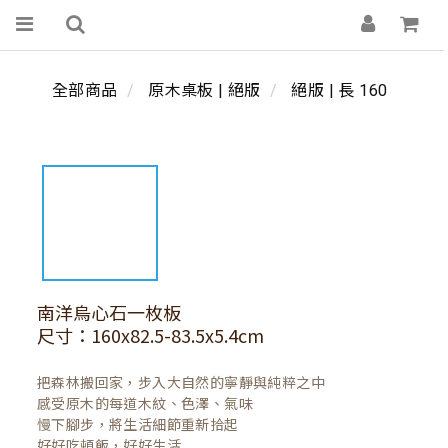
全部商品
原木桌板 | 絕版
絕版 | 長 160
南洋烏心石一枚板
尺寸：160x82.5-83.5x5.4cm
把森林搬回家，步入大自然的寧靜與純粹之中

感受原木的每道木紋、色澤、氣味

慢下腳步，將生活細節重新拾起

好好吃頓飯，好好生活
