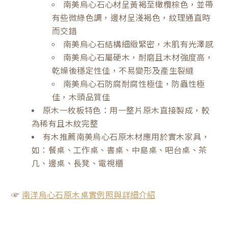
南美烏心石心材呈黃褐至橄欖棕色，並帶
有些微綠色調，邊材呈淺褐色，紋理通直時
而交錯
南美烏心石結構細緻緊密，木肌有光澤感
南美烏心石屬硬木，耐磨且木材強度高，
乾燥後穩定性佳，不易變形及產生裂縫
南美烏心石防腐耐腐性極佳，防蟲性極
佳，木頭品質佳
原木一枚板特色：用一整片原木直接製成，較
為稀有且木紋完整
有木推薦南美烏心石原木材應用於實木家具，
如：餐桌、工作桌、書桌、中島桌、吧台桌、茶
几、邊桌、長凳、電視櫃
☞
南洋烏心石原木桌實例照與詳細介紹