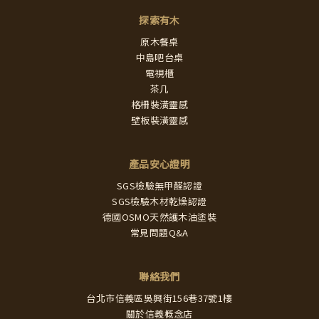
探索有木
原木餐桌
中島吧台桌
電視櫃
茶几
格柵裝潢靈感
壁板裝潢靈感
產品安心證明
SGS檢驗無甲醛認證
SGS檢驗木材乾燥認證
德國OSMO天然護木油塗裝
常見問題Q&A
聯絡我們
台北市信義區吳興街156巷37號1樓
關於信義概念店