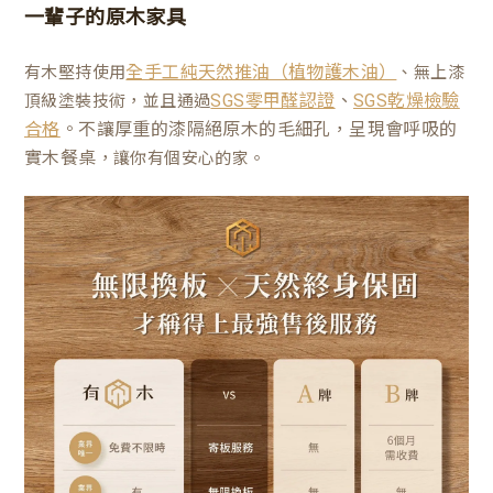
一輩子的原木家具
有木堅持使用
、無上漆
全手工純天然推油（植物護木油）
、
頂級塗裝技術，並且通過
SGS零甲醛認證
SGS乾燥檢驗
。不讓厚重的漆隔絕原木的毛細孔，呈現會呼吸的
合格
實木餐桌
，讓你有個安心的家。