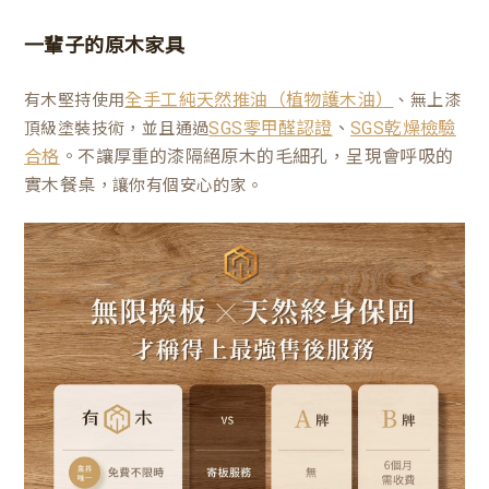
一輩子的原木家具
有木堅持使用
、無上漆
全手工純天然推油（植物護木油）
、
頂級塗裝技術，並且通過
SGS零甲醛認證
SGS乾燥檢驗
。不讓厚重的漆隔絕原木的毛細孔，呈現會呼吸的
合格
實木餐桌
，讓你有個安心的家。