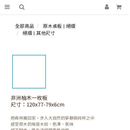
全部商品
原木桌板 | 絕版
絕版 | 其他尺寸
非洲柚木一枚板
尺寸：120x77-79x6cm
把森林搬回家，步入大自然的寧靜與純粹之中

感受原木的每道木紋、色澤、氣味
