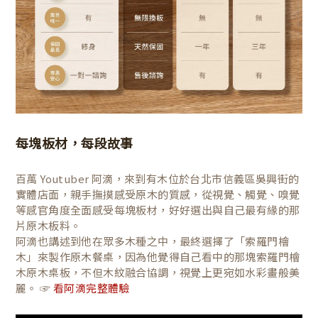
每塊板材，每段故事
百萬 Youtuber 阿滴，來到有木位於台北市信義區吳興街的
實體店面，親手撫摸感受原木的質感，從視覺、觸覺、嗅覺
等感官角度全面感受每塊板材，好好選出與自己最有緣的那
片原木板料。
阿滴也講述到他在眾多木種之中，最終選擇了「索羅門檜
木」來製作原木餐桌，因為他覺得自己看中的那塊索羅門檜
木原木桌板，不但木紋融合協調，視覺上更宛如水彩畫般美
麗。 ☞
看阿滴完整體驗