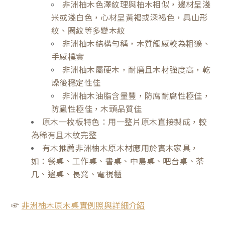
非洲柚木色澤紋理與柚木相似，邊材呈淺
米或淺白色，心材呈黃褐或深褐色，具山形
紋、圈紋等多變木紋
非洲柚木結構勻稱，木質觸感較為粗獷、
手感樸實
非洲柚木屬硬木，耐磨且木材強度高，乾
燥後穩定性佳
非洲柚木油脂含量豐，防腐耐腐性極佳，
防蟲性極佳，木頭品質佳
原木一枚板特色：用一整片原木直接製成，較
為稀有且木紋完整
有木推薦非洲柚木原木材應用於實木家具，
如：餐桌、工作桌、書桌、中島桌、吧台桌、茶
几、邊桌、長凳、電視櫃
☞
非洲柚木原木桌實例照與詳細介紹