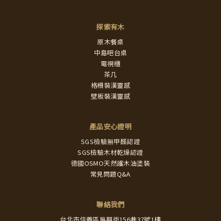
探索有木
原木餐桌
中島吧台桌
電視櫃
茶几
格柵裝潢靈感
壁板裝潢靈感
產品安心證明
SGS檢驗無甲醛認證
SGS檢驗木材乾燥認證
德國OSMO天然護木油塗裝
常見問題Q&A
聯絡我們
台北市信義區吳興街156巷37號1樓