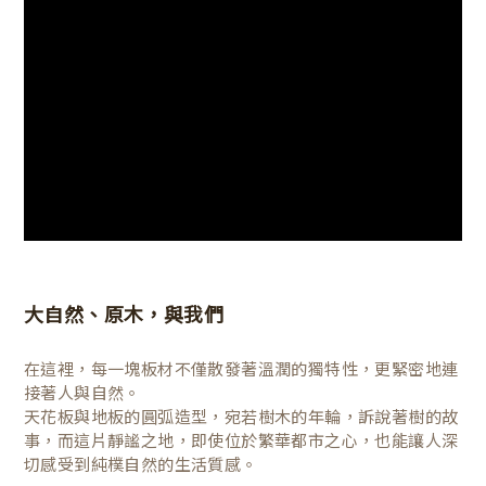
大自然、原木，與我們
在這裡，每一塊板材不僅散發著溫潤的獨特性，更緊密地連
接著人與自然。
天花板與地板的圓弧造型，宛若樹木的年輪，訴說著樹的故
事，而這片靜謐之地，即使位於繁華都市之心，也能讓人深
切感受到純樸自然的生活質感。