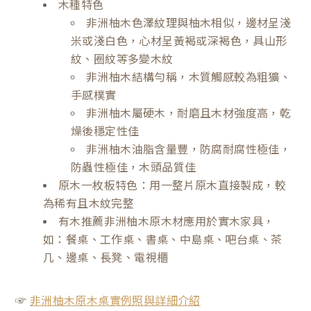
木種特色
非洲柚木色澤紋理與柚木相似，邊材呈淺
米或淺白色，心材呈黃褐或深褐色，具山形
紋、圈紋等多變木紋
非洲柚木結構勻稱，木質觸感較為粗獷、
手感樸實
非洲柚木屬硬木，耐磨且木材強度高，乾
燥後穩定性佳
非洲柚木油脂含量豐，防腐耐腐性極佳，
防蟲性極佳，木頭品質佳
原木一枚板特色：用一整片原木直接製成，較
為稀有且木紋完整
有木推薦非洲柚木原木材應用於實木家具，
如：餐桌、工作桌、書桌、中島桌、吧台桌、茶
几、邊桌、長凳、電視櫃
☞
非洲柚木原木桌實例照與詳細介紹