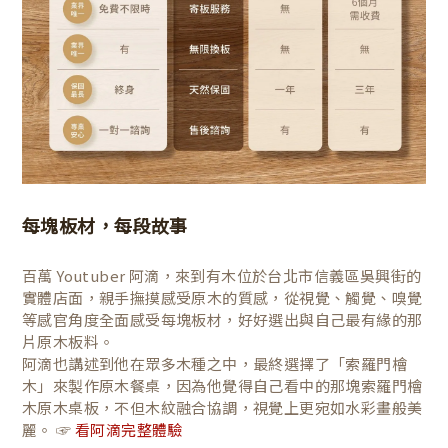
每塊板材，每段故事
百萬 Youtuber 阿滴，來到有木位於台北市信義區吳興街的
實體店面，親手撫摸感受原木的質感，從視覺、觸覺、嗅覺
等感官角度全面感受每塊板材，好好選出與自己最有緣的那
片原木板料。
阿滴也講述到他在眾多木種之中，最終選擇了「索羅門檜
木」來製作原木餐桌，因為他覺得自己看中的那塊索羅門檜
木原木桌板，不但木紋融合協調，視覺上更宛如水彩畫般美
麗。 ☞
看阿滴完整體驗