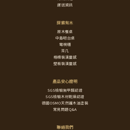
運送資訊
探索有木
原木餐桌
中島吧台桌
電視櫃
茶几
格柵裝潢靈感
壁板裝潢靈感
產品安心證明
SGS檢驗無甲醛認證
SGS檢驗木材乾燥認證
德國OSMO天然護木油塗裝
常見問題Q&A
聯絡我們