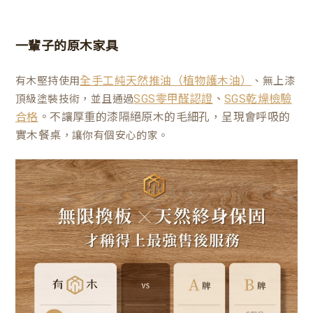
一輩子的原木家具
有木堅持使用
、無上漆
全手工純天然推油（植物護木油）
、
頂級塗裝技術，並且通過
SGS零甲醛認證
SGS乾燥檢驗
。不讓厚重的漆隔絕原木的毛細孔，呈現會呼吸的
合格
實木餐桌
，讓你有個安心的家。