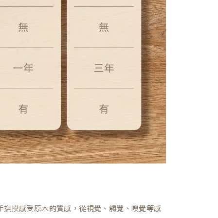
，親手撫摸感受原木的質感，從視覺、觸覺、嗅覺等感