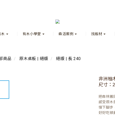
有木
有木小學堂
森活案例
找板材
部商品
原木桌板 | 絕版
絕版 | 長 240
非洲柚
尺寸：240
把森林搬
感受原木
慢下腳步
好好吃頓