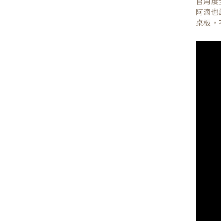
官角度
阿滴也
桌板，