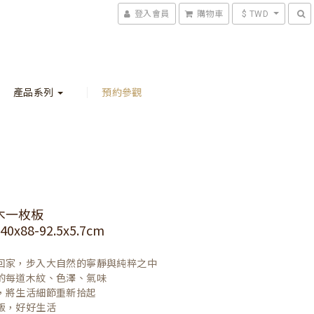
登入會員
購物車
$ TWD
產品系列
預約參觀
木一枚板
x88-92.5x5.7cm
回家，步入大自然的寧靜與純粹之中

的每道木紋、色澤、氣味

，將生活細節重新拾起

飯，好好生活
