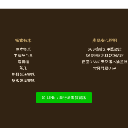
探索有木
產品安心證明
原木餐桌
SGS檢驗無甲醛認證
中島吧台桌
SGS檢驗木材乾燥認證
電視櫃
德國OSMO天然護木油塗裝
茶几
常見問題Q&A
格柵裝潢靈感
壁板裝潢靈感
加 LINE：獲得新進貨資訊