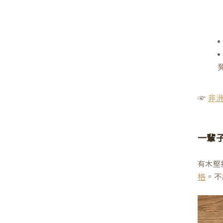
☞
非
一輩
有木堅
。不
格