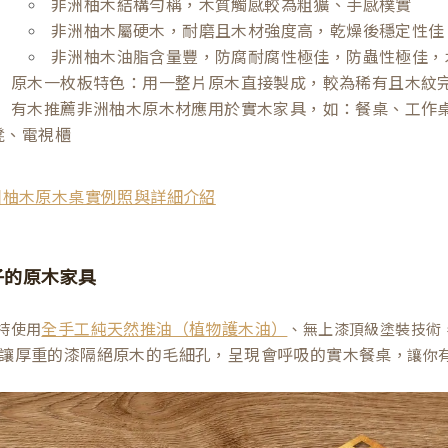
非洲柚木結構勻稱，木質觸感較為粗獷、手感樸實
非洲柚木屬硬木，耐磨且木材強度高，乾燥後穩定性佳
非洲柚木油脂含量豐，防腐耐腐性極佳，防蟲性極佳，
原木一枚板特色：用一整片原木直接製成，較為稀有且木紋
有木推薦非洲柚木原木材應用於實木家具，如：餐桌、工作
凳、電視櫃
洲柚木原木桌實例照與詳細介紹
子的原木家具
持使用
、無上漆頂級塗裝技術
全手工純天然推油（植物護木油）
讓厚重的漆隔絕原木的毛細孔，呈現會呼吸的實木餐桌
，讓你