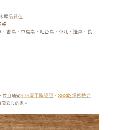
木頭品質佳
完整
桌、書桌、中島桌、吧台桌、茶几、邊桌、長
、
，並且通過
SGS零甲醛認證
SGS乾燥檢驗合
有個安心的家。