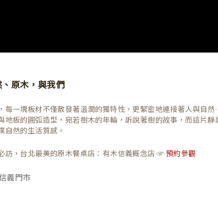
然、原木，與我們
，每一塊板材不僅散發著溫潤的獨特性，更緊密地連接著人與自然
與地板的圓弧造型，宛若樹木的年輪，訴說著樹的故事，而這片靜
樸自然的生活質感。
必訪，台北最美的原木餐桌店：有木信義概念店 ☞
預約參觀