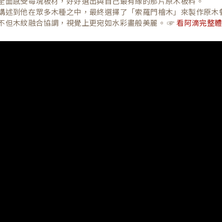
全面感受每塊板材，好好選出與自己最有緣的那片原木板料。
講述到他在眾多木種之中，最終選擇了「索羅門檜木」來製作原木
不但木紋融合協調，視覺上更宛如水彩畫般美麗。 ☞
看阿滴完整