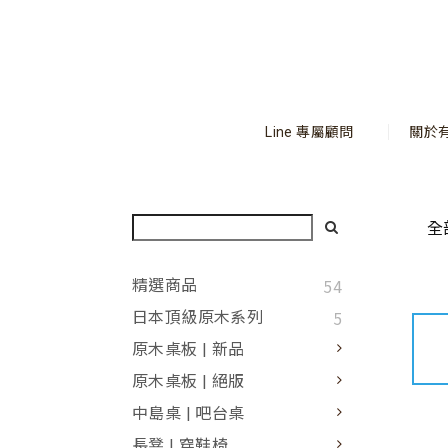
Line 專屬顧問
關於
全
54
精選商品
5
日本頂級原木系列
原木桌板 | 新品
原木桌板 | 絕版
中島桌 | 吧台桌
長凳 | 穿鞋椅