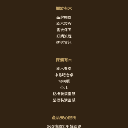
關於有木
品牌願景
原木製程
售後保固
訂購流程
運送資訊
探索有木
原木餐桌
中島吧台桌
電視櫃
茶几
格柵裝潢靈感
壁板裝潢靈感
產品安心證明
SGS檢驗無甲醛認證