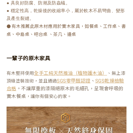
● 具良好防腐、防潮及防蟲蟻。
● 穩定性高，乾燥後的收縮率小，屬於軟木不易彎曲、變形
及產生裂縫。
有木
推薦此原木材應用於實木家具，如餐桌、工作桌、書
●
桌、中島桌、吧台桌 、茶几、邊桌
一輩子的原木家具
有木堅持使用
、無上漆
全手工純天然推油（植物護木油）
、
頂級塗裝技術，並且通過
SGS零甲醛認證
SGS乾燥檢驗
。不讓厚重的漆隔絕原木的毛細孔，呈現會呼吸的
合格
實木餐桌
，讓你有個安心的家。