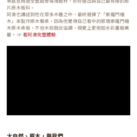
等感官角度全面感受每塊板材，好好選出與自己最有緣的那
片原木板料。
阿滴也講述到他在眾多木種之中，最終選擇了「索羅門檜
木」來製作原木餐桌，因為他覺得自己看中的那塊索羅門檜
木原木桌板，不但木紋融合協調，視覺上更宛如水彩畫般美
麗。 ☞
看阿滴完整體驗
大自然、原木，與我們