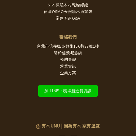
SGS檢驗木材乾燥認證
德國OSMO天然護木油塗裝
常見問題Q&A
聯絡我們
台北市信義區吳興街156巷37號1樓
關於信義概念店
預約參觀
營業資訊
企業方案
加 LINE：獲得新進貨資訊
有木UMU | 因為有木 家有溫度