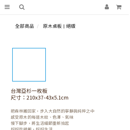
全部商品
原木桌板 | 絕版
台灣亞杉一枚板
尺寸：210x37-43x5.1cm
把森林搬回家，步入大自然的寧靜與純粹之中

感受原木的每道木紋、色澤、氣味

慢下腳步，將生活細節重新拾起

好好吃頓飯，好好生活
