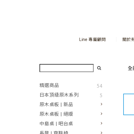
Line 專屬顧問
關於
全
54
精選商品
5
日本頂級原木系列
原木桌板 | 新品
原木桌板 | 絕版
中島桌 | 吧台桌
長凳 | 穿鞋椅