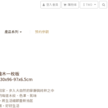
登入會員
購物車
$ TWD
產品系列
預約參觀
檜木一枚板
0x96-97x6.5cm
回家，步入大自然的寧靜與純粹之中

的每道木紋、色澤、氣味

，將生活細節重新拾起

飯，好好生活
