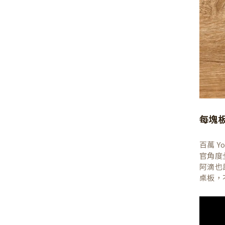
每塊
百萬 
官角度
阿滴也
桌板，