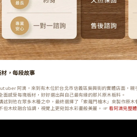
板材，每段故事
Youtuber 阿滴，來到有木位於台北市信義區吳興街的實體店面
全面感受每塊板材，好好選出與自己最有緣的那片原木板料。
講述到他在眾多木種之中，最終選擇了「索羅門檜木」來製作原木
不但木紋融合協調，視覺上更宛如水彩畫般美麗。 ☞
看阿滴完整