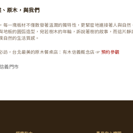
然、原木，與我們
，每一塊板材不僅散發著溫潤的獨特性，更緊密地連接著人與自然
與地板的圓弧造型，宛若樹木的年輪，訴說著樹的故事，而這片靜
樸自然的生活質感。
必訪，台北最美的原木餐桌店：有木信義概念店 ☞
預約參觀