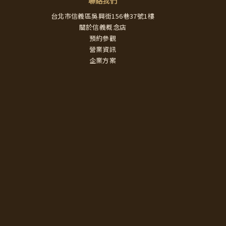
聯絡我們
台北市信義區吳興街156巷37號1樓
關於信義概念店
預約參觀
營業資訊
企業方案