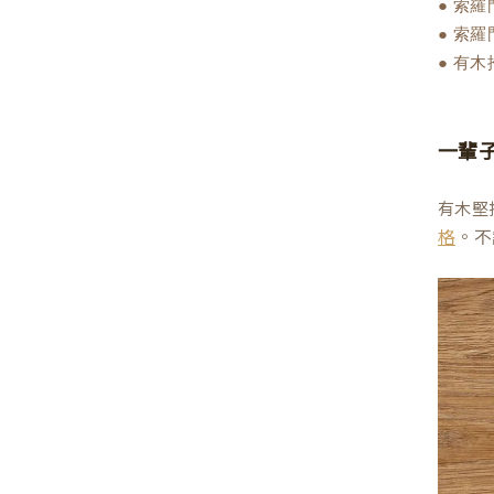
● 索
● 索
● 有
一輩
有木堅
。不
格