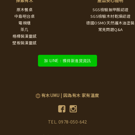
探索有木
產品安心證明
原木餐桌
SGS檢驗無甲醛認證
中島吧台桌
SGS檢驗木材乾燥認證
電視櫃
德國OSMO天然護木油塗裝
茶几
常見問題Q&A
格柵裝潢靈感
壁板裝潢靈感
加 LINE：獲得新進貨資訊
有木UMU | 因為有木 家有溫度
TEL.
0978-050-642