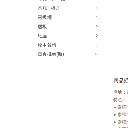
茶几 | 邊几
電視櫃
層板
底座
2
原木餐椅
9
首頁推薦(新)
商品
產地：
特色：
● 索
● 索
● 索