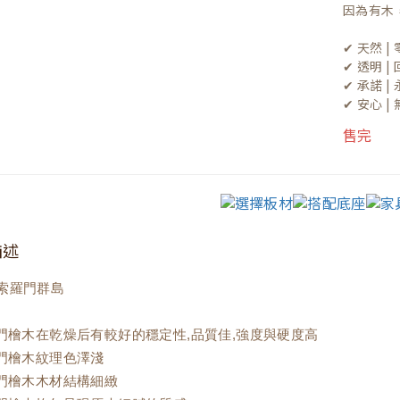
因為有木
✔ 天然 
✔ 透明 
✔ 承諾 
✔ 安心 
售完
描述
索羅門群島
羅門檜木在乾燥后有較好的穩定性,品質佳,強度與硬度高
羅門檜木紋理色澤淺
羅門檜木木材結構細緻