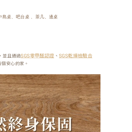
中島桌、吧台桌 、茶几、邊桌
、
，並且通過
SGS零甲醛認證
SGS乾燥檢驗合
有個安心的家。