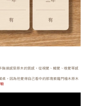
，親手撫摸感受原木的質感，從視覺、觸覺、嗅覺等感
餐桌，因為他覺得自己看中的那塊索羅門檜木原木
體驗