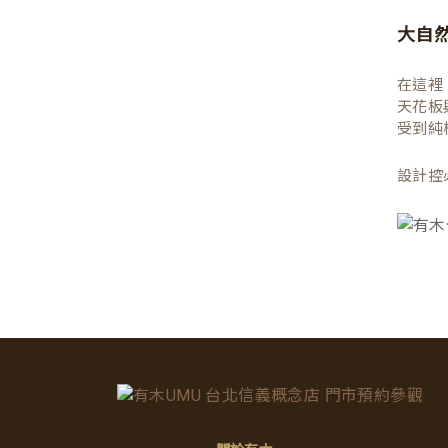
大自
在這裡
天花板
受到純
設計控