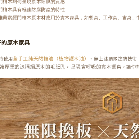
羅門檜木均勻呈現原木細膩的質感
羅門檜木具有極佳防腐防蟲的特性
木推薦索羅門檜木原木材應用於實木家具，如餐桌、工作桌、書桌、
子的原木家具
持使用
、無上漆頂級塗裝技術
全手工純天然推油（植物護木油）
讓厚重的漆隔絕原木的毛細孔，呈現會呼吸的實木餐桌
，讓你