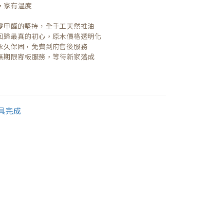
，家有溫度

| 零甲醛的堅持，全手工天然推油
| 回歸最真的初心，原木價格透明化
| 永久保固，免費到府售後服務
| 無期限寄板服務，等待新家落成