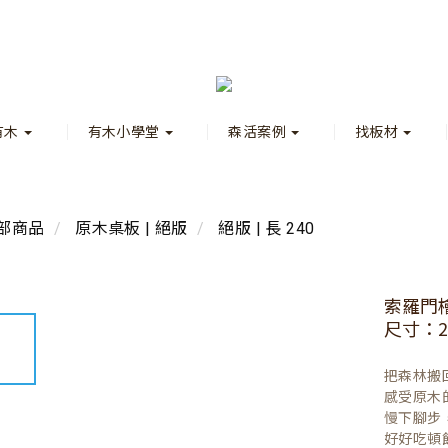
有木
有木小學堂
森活案例
找板材
部商品
原木桌板 | 絕版
絕版 | 長 240
索羅門
尺寸：23
把森林搬
感受原木
慢下腳步
好好吃頓