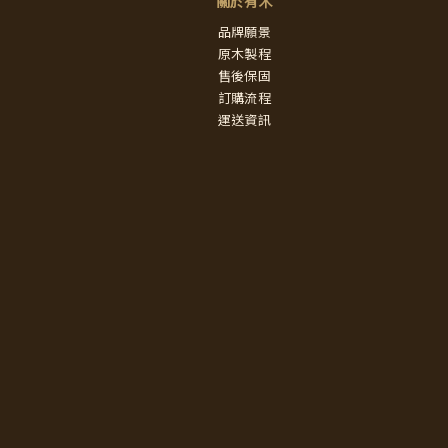
關於有木
品牌願景
原木製程
售後保固
訂購流程
運送資訊