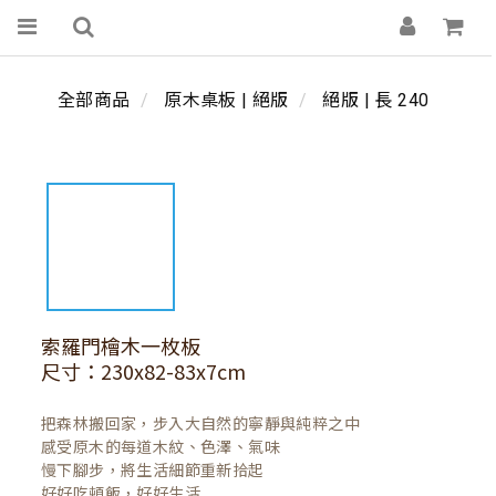
全部商品
原木桌板 | 絕版
絕版 | 長 240
索羅門檜木一枚板
尺寸：230x82-83x7cm
把森林搬回家，步入大自然的寧靜與純粹之中

感受原木的每道木紋、色澤、氣味

慢下腳步，將生活細節重新拾起

好好吃頓飯，好好生活
