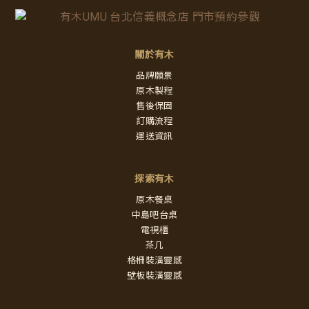
關於有木
品牌願景
原木製程
售後保固
訂購流程
運送資訊
探索有木
原木餐桌
中島吧台桌
電視櫃
茶几
格柵裝潢靈感
壁板裝潢靈感