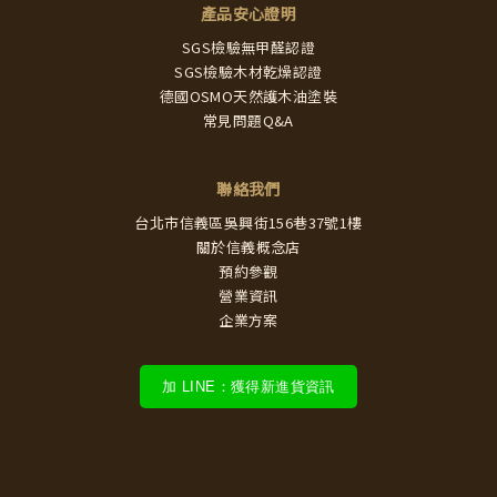
產品安心證明
SGS檢驗無甲醛認證
SGS檢驗木材乾燥認證
德國OSMO天然護木油塗裝
常見問題Q&A
聯絡我們
台北市信義區吳興街156巷37號1樓
關於信義概念店
預約參觀
營業資訊
企業方案
加 LINE：獲得新進貨資訊