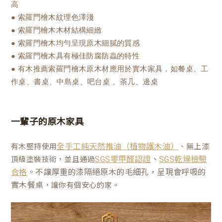
高
● 索羅門檜木紋理色澤淺
● 索羅門檜木木材結構細緻
● 索羅門檜木均勻呈現原木細膩的質感
● 索羅門檜木具有極佳防腐防蟲的特性
● 有木推薦索羅門檜木原木材應用於實木家具，如餐桌、工
作桌、書桌、中島桌、吧台桌 、茶几、邊桌
一輩子的原木家具
有木堅持使用
、無上漆
全手工純天然推油（植物護木油）
、
頂級塗裝技術，並且通過
SGS零甲醛認證
SGS乾燥檢驗
。不讓厚重的漆隔絕原木的毛細孔，呈現會呼吸的
合格
實木餐桌
，讓你有個安心的家。