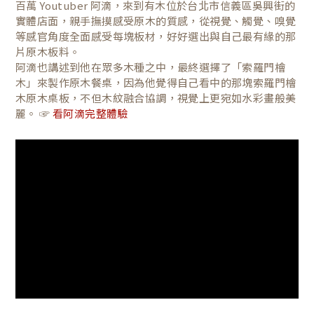
百萬 Youtuber 阿滴，來到有木位於台北市信義區吳興街的
實體店面，親手撫摸感受原木的質感，從視覺、觸覺、嗅覺
等感官角度全面感受每塊板材，好好選出與自己最有緣的那
片原木板料。
阿滴也講述到他在眾多木種之中，最終選擇了「索羅門檜
木」來製作原木餐桌，因為他覺得自己看中的那塊索羅門檜
木原木桌板，不但木紋融合協調，視覺上更宛如水彩畫般美
麗。 ☞
看阿滴完整體驗