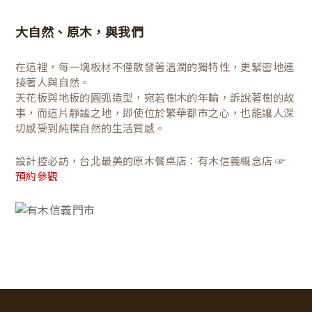
大自然、原木，與我們
在這裡，每一塊板材不僅散發著溫潤的獨特性，更緊密地連
接著人與自然。
天花板與地板的圓弧造型，宛若樹木的年輪，訴說著樹的故
事，而這片靜謐之地，即使位於繁華都市之心，也能讓人深
切感受到純樸自然的生活質感。
設計控必訪，台北最美的原木餐桌店：有木信義概念店 ☞
預約參觀