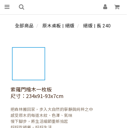
全部商品
原木桌板 | 絕版
絕版 | 長 240
索羅門檜木一枚板
尺寸：234x91-93x7cm
把森林搬回家，步入大自然的寧靜與純粹之中

感受原木的每道木紋、色澤、氣味

慢下腳步，將生活細節重新拾起

好好吃頓飯，好好生活
