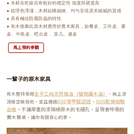
● 木材在乾燥后有較好的穩定性 強度與硬度高
● 紋理色澤淺，木材結構細緻、均勻呈現原木細膩的質感
● 具有極佳防腐防蟲的特性
● 有木推薦此原木材應用於實木家具，如餐桌、工作桌、書
桌、中島桌、吧台桌 、茶几、邊桌
馬上預約參觀
一輩子的原木家具
有木堅持使用
、無上漆
全手工純天然推油（植物護木油）
、
頂級塗裝技術，並且通過
SGS零甲醛認證
SGS乾燥檢驗
。不讓厚重的漆隔絕原木的毛細孔，呈現會呼吸的
合格
實木餐桌
，讓你有個安心的家。