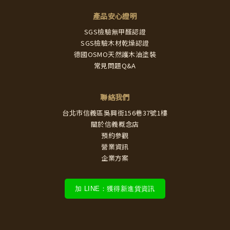
產品安心證明
SGS檢驗無甲醛認證
SGS檢驗木材乾燥認證
德國OSMO天然護木油塗裝
常見問題Q&A
聯絡我們
台北市信義區吳興街156巷37號1樓
關於信義概念店
預約參觀
營業資訊
企業方案
加 LINE：獲得新進貨資訊