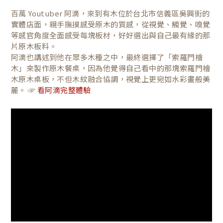
百萬 Youtuber 阿滴，來到有木位於台北市信義區吳興街的
實體店面，親手撫摸感受原木的質感，從視覺、觸覺、嗅覺
等感官角度全面感受每塊板材，好好選出與自己最有緣的那
片原木板料。
阿滴也講述到他在眾多木種之中，最終選擇了「索羅門檜
木」來製作原木餐桌，因為他覺得自己看中的那塊索羅門檜
木原木桌板，不但木紋融合協調，視覺上更宛如水彩畫般美
麗。 ☞
看阿滴完整體驗