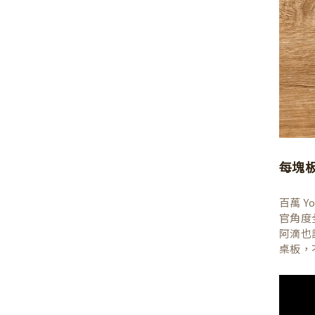
每塊
百萬 
官角度
阿滴也
桌板，