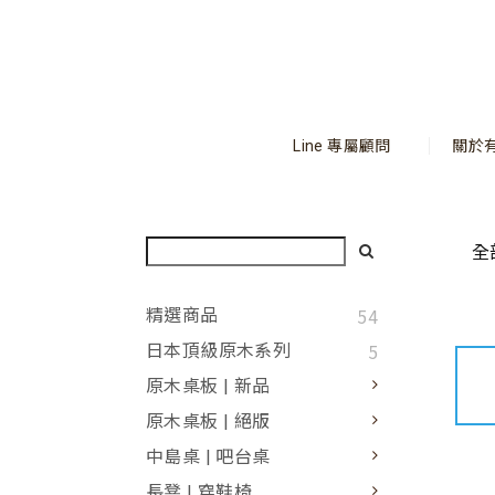
Line 專屬顧問
關於
全
54
精選商品
5
日本頂級原木系列
原木桌板 | 新品
原木桌板 | 絕版
中島桌 | 吧台桌
長凳 | 穿鞋椅