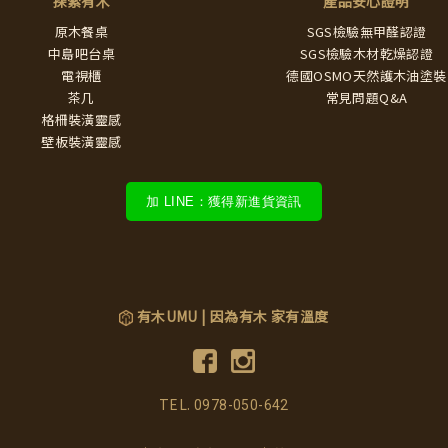
探索有木
產品安心證明
原木餐桌
SGS檢驗無甲醛認證
中島吧台桌
SGS檢驗木材乾燥認證
電視櫃
德國OSMO天然護木油塗裝
茶几
常見問題Q&A
格柵裝潢靈感
壁板裝潢靈感
加 LINE：獲得新進貨資訊
有木UMU | 因為有木 家有溫度
TEL.
0978-050-642