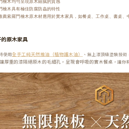
羅門檜木均勻呈現原木細膩的質感
羅門檜木具有極佳防腐防蟲的特性
木推薦索羅門檜木原木材應用於實木家具，如餐桌、工作桌、書桌、
子的原木家具
持使用
、無上漆頂級塗裝技術
全手工純天然推油（植物護木油）
讓厚重的漆隔絕原木的毛細孔，呈現會呼吸的實木餐桌
，讓你