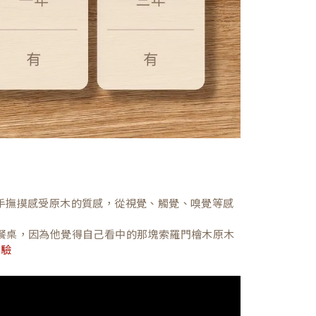
，親手撫摸感受原木的質感，從視覺、觸覺、嗅覺等感
餐桌，因為他覺得自己看中的那塊索羅門檜木原木
體驗