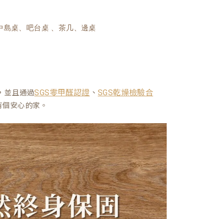
中島桌、吧台桌 、茶几、邊桌
、
，並且通過
SGS零甲醛認證
SGS乾燥檢驗合
有個安心的家。