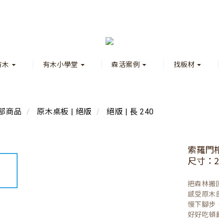
有木
有木小學堂
森活案例
找板材
部商品
原木桌板 | 絕版
絕版 | 長 240
索羅門
尺寸：23
把森林搬
感受原木
慢下腳步
好好吃頓