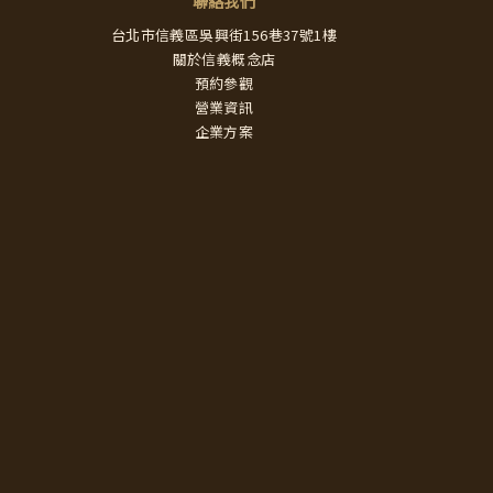
聯絡我們
台北市信義區吳興街156巷37號1樓
關於信義概念店
預約參觀
營業資訊
企業方案