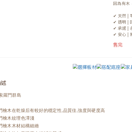
因為有木
✔ 天然 
✔ 透明 
✔ 承諾 
✔ 安心 
售完
描述
索羅門群島
羅門檜木在乾燥后有較好的穩定性,品質佳,強度與硬度高
羅門檜木紋理色澤淺
羅門檜木木材結構細緻