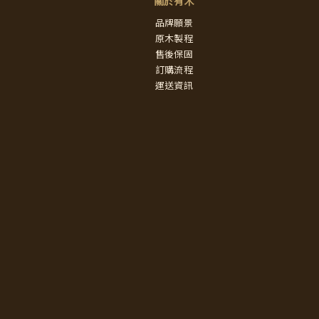
關於有木
品牌願景
原木製程
售後保固
訂購流程
運送資訊