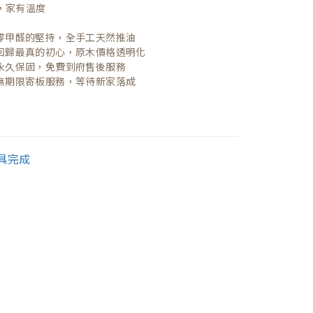
，家有溫度

| 零甲醛的堅持，全手工天然推油
| 回歸最真的初心，原木價格透明化
| 永久保固，免費到府售後服務
| 無期限寄板服務，等待新家落成