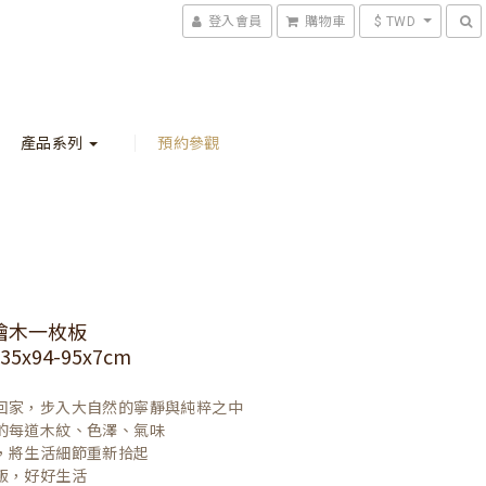
登入會員
購物車
$ TWD
產品系列
預約參觀
檜木一枚板
5x94-95x7cm
回家，步入大自然的寧靜與純粹之中

的每道木紋、色澤、氣味

，將生活細節重新拾起

飯，好好生活
