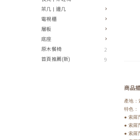
茶几 | 邊几
電視櫃
層板
底座
2
原木餐椅
9
首頁推薦(新)
商品
產地：
特色：
● 索
● 索
● 索