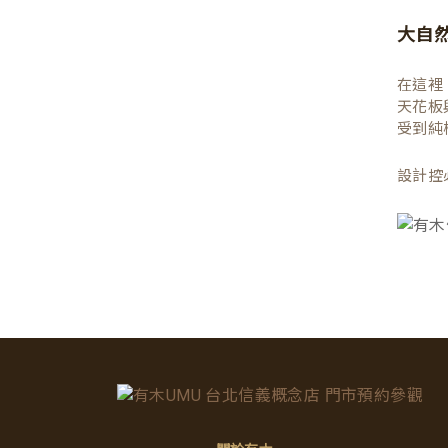
大自
在這裡
天花板
受到純
設計控