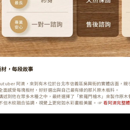
板材，每段故事
Youtuber 阿滴，來到有木位於台北市信義區吳興街的實體店面
全面感受每塊板材，好好選出與自己最有緣的那片原木板料。
講述到他在眾多木種之中，最終選擇了「索羅門檜木」來製作原木
不但木紋融合協調，視覺上更宛如水彩畫般美麗。 ☞
看阿滴完整