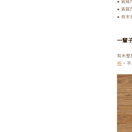
● 索
● 索
● 有
一輩
有木堅
。不
格