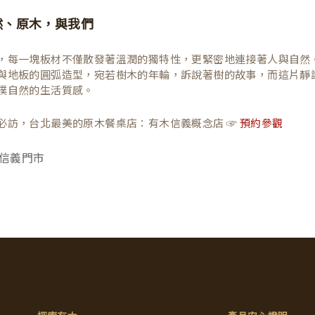
然、原木，與我們
，每一塊板材不僅散發著溫潤的獨特性，更緊密地連接著人與自然
與地板的圓弧造型，宛若樹木的年輪，訴說著樹的故事，而這片靜
樸自然的生活質感。
必訪，台北最美的原木餐桌店：有木信義概念店 ☞
預約參觀