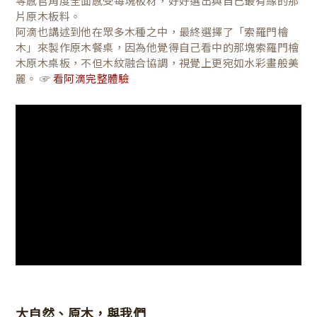
等感官角度全面感受每塊板材，好好選出與自己最有緣的那
片原木板料。
阿滴也講述到他在眾多木種之中，最終選擇了「索羅門檜
木」來製作原木餐桌，因為他覺得自己看中的那塊索羅門檜
木原木桌板，不但木紋融合協調，視覺上更宛如水彩畫般美
麗。 ☞
看阿滴完整體驗
大自然、原木，與我們