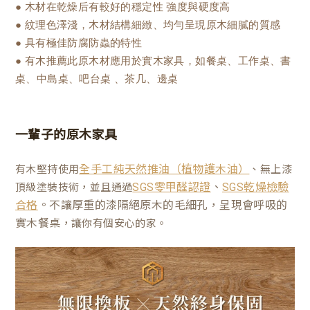
● 木材在乾燥后有較好的穩定性 強度與硬度高
● 紋理色澤淺，木材結構細緻、均勻呈現原木細膩的質感
● 具有極佳防腐防蟲的特性
● 有木推薦此原木材應用於實木家具，如餐桌、工作桌、書
桌、中島桌、吧台桌 、茶几、邊桌
一輩子的原木家具
有木堅持使用
、無上漆
全手工純天然推油（植物護木油）
、
頂級塗裝技術，並且通過
SGS零甲醛認證
SGS乾燥檢驗
。不讓厚重的漆隔絕原木的毛細孔，呈現會呼吸的
合格
實木餐桌
，讓你有個安心的家。