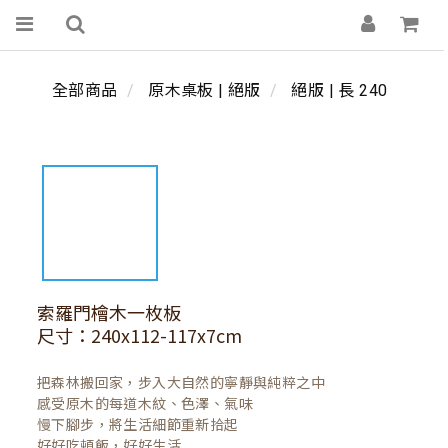
全部商品
原木桌板 | 絕版
絕版 | 長 240
索羅門檜木一枚板
尺寸：240x112-117x7cm
把森林搬回家，步入大自然的寧靜與純粹之中

感受原木的每道木紋、色澤、氣味

慢下腳步，將生活細節重新拾起

好好吃頓飯，好好生活
