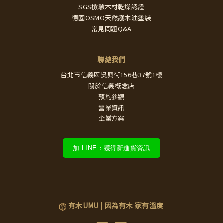
SGS檢驗木材乾燥認證
德國OSMO天然護木油塗裝
常見問題Q&A
聯絡我們
台北市信義區吳興街156巷37號1樓
關於信義概念店
預約參觀
營業資訊
企業方案
加 LINE：獲得新進貨資訊
有木UMU | 因為有木 家有溫度