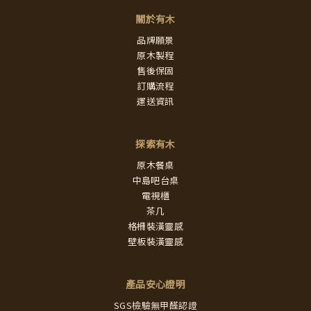
關於有木
品牌願景
原木製程
售後保固
訂購流程
運送資訊
探索有木
原木餐桌
中島吧台桌
電視櫃
茶几
格柵裝潢靈感
壁板裝潢靈感
產品安心證明
SGS檢驗無甲醛認證