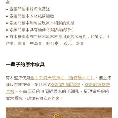
高
● 索羅門檜木紋理色澤淺
● 索羅門檜木木材結構細緻
● 索羅門檜木均勻呈現原木細膩的質感
● 索羅門檜木具有極佳防腐防蟲的特性
● 有木推薦索羅門檜木原木材應用於實木家具，如餐桌、工
作桌、書桌、中島桌、吧台桌 、茶几、邊桌
一輩子的原木家具
有木堅持使用
、無上漆
全手工純天然推油（植物護木油）
、
頂級塗裝技術，並且通過
SGS零甲醛認證
SGS乾燥檢驗
。不讓厚重的漆隔絕原木的毛細孔，呈現會呼吸的
合格
實木餐桌
，讓你有個安心的家。