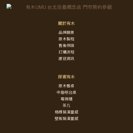
關於有木
品牌願景
原木製程
售後保固
訂購流程
運送資訊
探索有木
原木餐桌
中島吧台桌
電視櫃
茶几
格柵裝潢靈感
壁板裝潢靈感