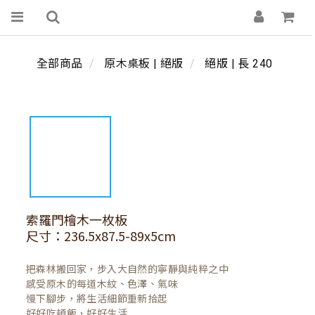
全部商品
原木桌板 | 絕版
絕版 | 長 240
索羅門檜木一枚板
尺寸：236.5x87.5-89x5cm
把森林搬回家，步入大自然的寧靜與純粹之中

感受原木的每道木紋、色澤、氣味

慢下腳步，將生活細節重新拾起

好好吃頓飯，好好生活
