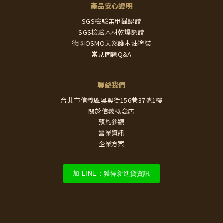
產品安心證明
SGS檢驗無甲醛認證
SGS檢驗木材乾燥認證
德國OSMO天然護木油塗裝
常見問題Q&A
聯絡我們
台北市信義區吳興街156巷37號1樓
關於信義概念店
預約參觀
營業資訊
企業方案
加 LINE：獲得新進貨資訊