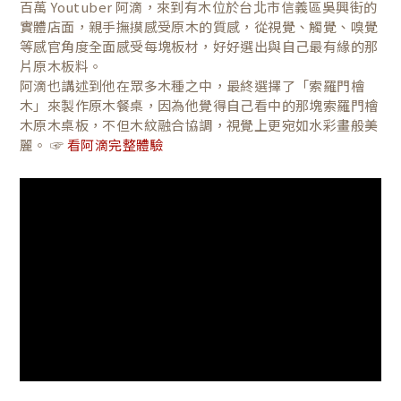
百萬 Youtuber 阿滴，來到有木位於台北市信義區吳興街的
實體店面，親手撫摸感受原木的質感，從視覺、觸覺、嗅覺
等感官角度全面感受每塊板材，好好選出與自己最有緣的那
片原木板料。
阿滴也講述到他在眾多木種之中，最終選擇了「索羅門檜
木」來製作原木餐桌，因為他覺得自己看中的那塊索羅門檜
木原木桌板，不但木紋融合協調，視覺上更宛如水彩畫般美
麗。 ☞
看阿滴完整體驗