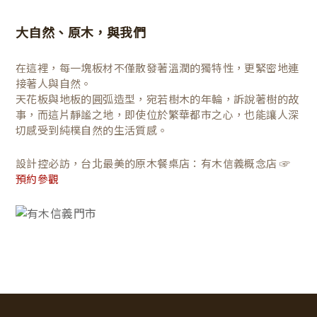
大自然、原木，與我們
在這裡，每一塊板材不僅散發著溫潤的獨特性，更緊密地連
接著人與自然。
天花板與地板的圓弧造型，宛若樹木的年輪，訴說著樹的故
事，而這片靜謐之地，即使位於繁華都市之心，也能讓人深
切感受到純樸自然的生活質感。
設計控必訪，台北最美的原木餐桌店：有木信義概念店 ☞
預約參觀