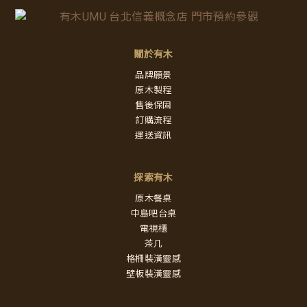
關於有木
品牌願景
原木製程
售後保固
訂購流程
運送資訊
探索有木
原木餐桌
中島吧台桌
電視櫃
茶几
格柵裝潢靈感
壁板裝潢靈感