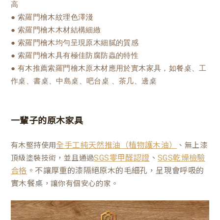
高
● 索羅門檜木紋理色澤淺
● 索羅門檜木木材結構細緻
● 索羅門檜木均勻呈現原木細膩的質感
● 索羅門檜木具有極佳防腐防蟲的特性
● 有木推薦索羅門檜木原木材應用於實木家具，如餐桌、工
作桌、書桌、中島桌、吧台桌 、茶几、邊桌
一輩子的原木家具
有木堅持使用
、無上漆
全手工純天然推油（植物護木油）
、
頂級塗裝技術，並且通過
SGS零甲醛認證
SGS乾燥檢驗
。不讓厚重的漆隔絕原木的毛細孔，呈現會呼吸的
合格
實木餐桌
，讓你有個安心的家。