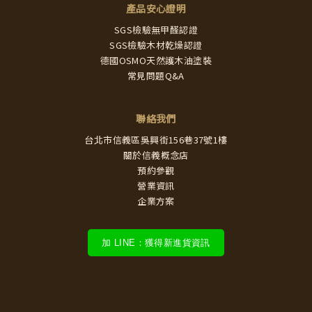
產品安心證明
SGS檢驗無甲醛認證
SGS檢驗木材乾燥認證
德國OSMO天然護木油塗裝
常見問題Q&A
聯絡我們
台北市信義區吳興街156巷37號1樓
關於信義概念店
預約參觀
營業資訊
企業方案
加 LINE：獲得新進貨資訊