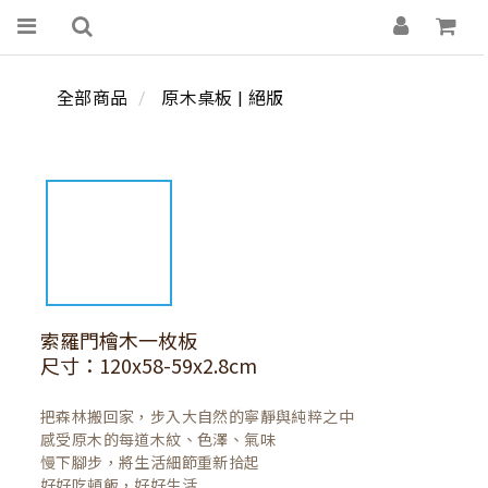
全部商品
原木桌板 | 絕版
索羅門檜木一枚板
尺寸：120x58-59x2.8cm
把森林搬回家，步入大自然的寧靜與純粹之中

感受原木的每道木紋、色澤、氣味

慢下腳步，將生活細節重新拾起

好好吃頓飯，好好生活
