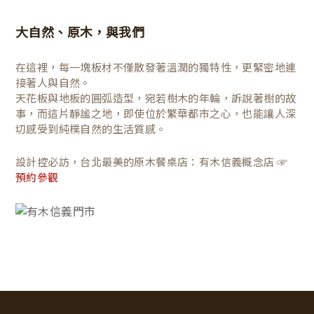
大自然、原木，與我們
在這裡，每一塊板材不僅散發著溫潤的獨特性，更緊密地連
接著人與自然。
天花板與地板的圓弧造型，宛若樹木的年輪，訴說著樹的故
事，而這片靜謐之地，即使位於繁華都市之心，也能讓人深
切感受到純樸自然的生活質感。
設計控必訪，台北最美的原木餐桌店：有木信義概念店 ☞
預約參觀