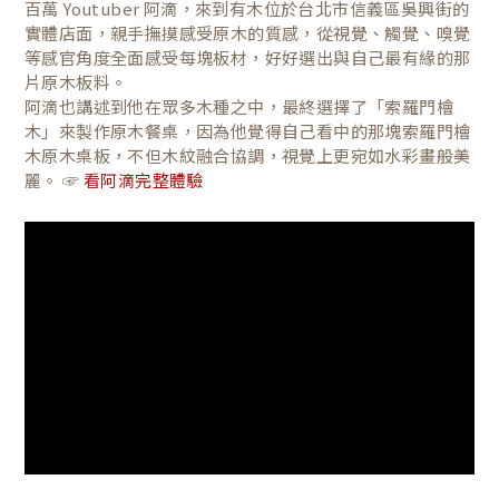
百萬 Youtuber 阿滴，來到有木位於台北市信義區吳興街的
實體店面，親手撫摸感受原木的質感，從視覺、觸覺、嗅覺
等感官角度全面感受每塊板材，好好選出與自己最有緣的那
片原木板料。
阿滴也講述到他在眾多木種之中，最終選擇了「索羅門檜
木」來製作原木餐桌，因為他覺得自己看中的那塊索羅門檜
木原木桌板，不但木紋融合協調，視覺上更宛如水彩畫般美
麗。 ☞
看阿滴完整體驗