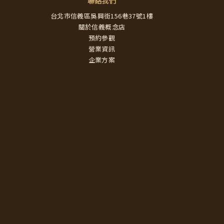
聯絡我們
台北市信義區吳興街156巷37號1樓
關於信義概念店
預約參觀
營業資訊
企業方案