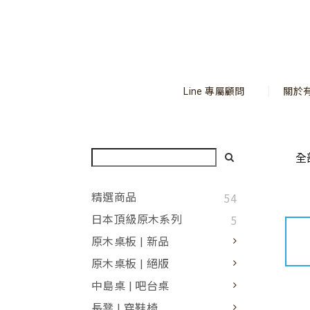
Line 專屬顧問
關於
全
54
精選商品
5
日本頂級原木系列
原木桌板 | 新品
原木桌板 | 絕版
中島桌 | 吧台桌
長凳 | 穿鞋椅