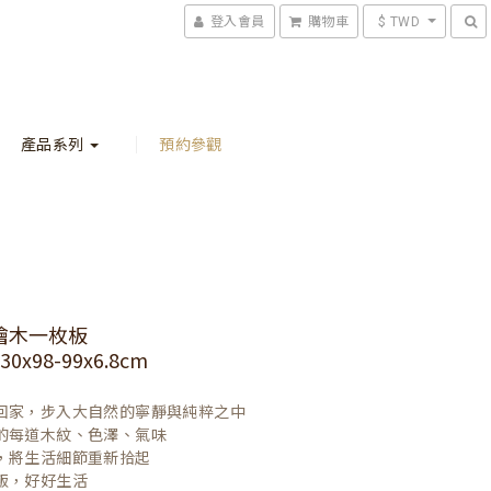
登入會員
購物車
$ TWD
產品系列
預約參觀
檜木一枚板
0x98-99x6.8cm
回家，步入大自然的寧靜與純粹之中

的每道木紋、色澤、氣味

，將生活細節重新拾起

飯，好好生活
