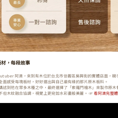
板材，每段故事
Youtuber 阿滴，來到有木位於台北市信義區吳興街的實體店面
全面感受每塊板材，好好選出與自己最有緣的那片原木板料。
講述到他在眾多木種之中，最終選擇了「索羅門檜木」來製作原木
不但木紋融合協調，視覺上更宛如水彩畫般美麗。 ☞
看阿滴完整