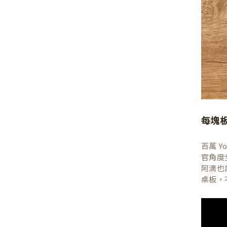
每塊
百萬 
官角度
阿滴也
桌板，