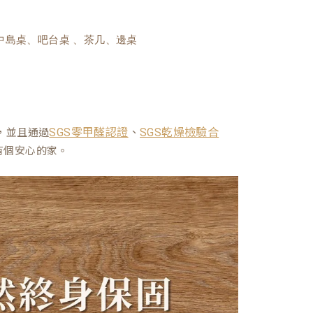
中島桌、吧台桌 、茶几、邊桌
、
，並且通過
SGS零甲醛認證
SGS乾燥檢驗合
有個安心的家。