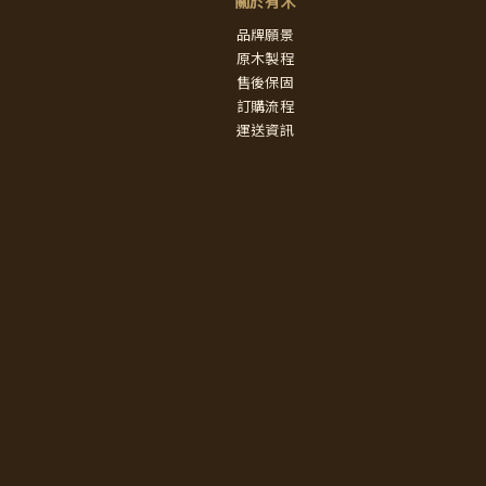
關於有木
品牌願景
原木製程
售後保固
訂購流程
運送資訊