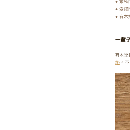
● 索
● 索
● 有
一輩
有木堅
。不
格