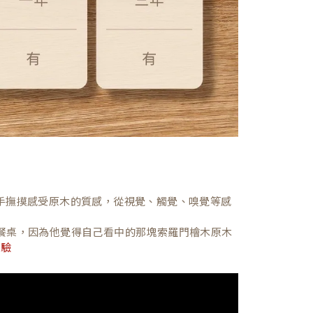
，親手撫摸感受原木的質感，從視覺、觸覺、嗅覺等感
餐桌，因為他覺得自己看中的那塊索羅門檜木原木
體驗