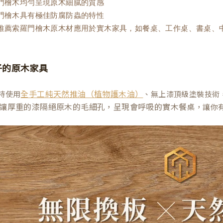
羅門檜木均勻呈現原木細膩的質感
羅門檜木具有極佳防腐防蟲的特性
木推薦索羅門檜木原木材應用於實木家具，如餐桌、工作桌、書桌、
子的原木家具
持使用
、無上漆頂級塗裝技術
全手工純天然推油（植物護木油）
讓厚重的漆隔絕原木的毛細孔，呈現會呼吸的實木餐桌
，讓你