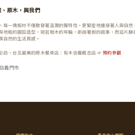
然、原木，與我們
，每一塊板材不僅散發著溫潤的獨特性，更緊密地連接著人與自然
與地板的圓弧造型，宛若樹木的年輪，訴說著樹的故事，而這片靜
樸自然的生活質感。
必訪，台北最美的原木餐桌店：有木信義概念店 ☞
預約參觀