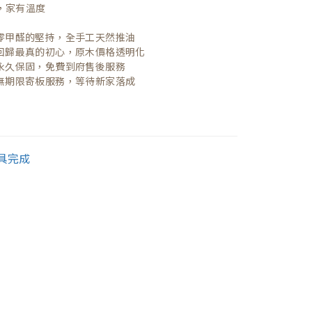
，家有溫度

| 零甲醛的堅持，全手工天然推油
| 回歸最真的初心，原木價格透明化
| 永久保固，免費到府售後服務
| 無期限寄板服務，等待新家落成