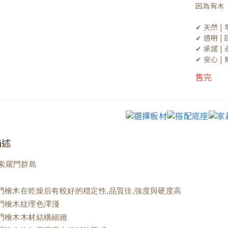
因為有木
✔ 天然 
✔ 透明 
✔ 承諾 
✔ 安心 
售完
描述
索羅門群島
羅門檜木在乾燥后有較好的穩定性,品質佳,強度與硬度高
羅門檜木紋理色澤淺
羅門檜木木材結構細緻