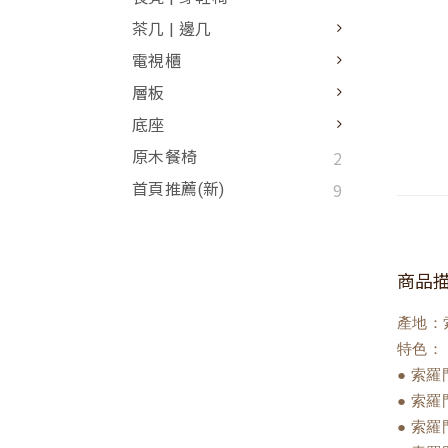
茶几 | 邊几
電視櫃
層板
底座
2
原木餐椅
9
首頁推薦(新)
商品
產地：
特色：
● 索
● 索
● 索