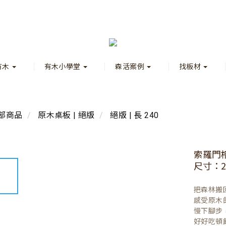
有木
有木小學堂
森活案例
找板材
部商品
原木桌板 | 絕版
絕版 | 長 240
索羅門
尺寸：23
把森林搬
感受原木
慢下腳步
好好吃頓