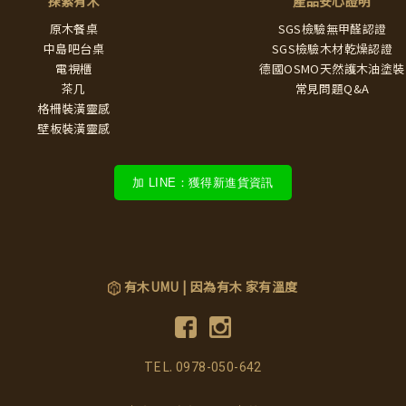
探索有木
產品安心證明
原木餐桌
SGS檢驗無甲醛認證
中島吧台桌
SGS檢驗木材乾燥認證
電視櫃
德國OSMO天然護木油塗裝
茶几
常見問題Q&A
格柵裝潢靈感
壁板裝潢靈感
加 LINE：獲得新進貨資訊
有木UMU | 因為有木 家有溫度
TEL.
0978-050-642