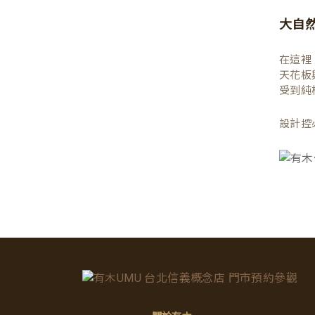
大自
在這裡
天花板
受到純
設計控