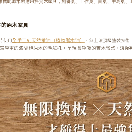
木推薦此原木材應用於實木家具，如餐桌、工作桌、書桌、中島桌、
子的原木家具
持使用
、無上漆頂級塗裝技術
全手工純天然推油（植物護木油）
讓厚重的漆隔絕原木的毛細孔，呈現會呼吸的實木餐桌
，讓你