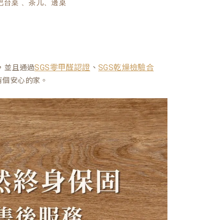
吧台桌 、茶几、邊桌
、
，並且通過
SGS零甲醛認證
SGS乾燥檢驗合
有個安心的家。