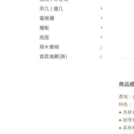
茶几 | 邊几
電視櫃
層板
底座
2
原木餐椅
9
首頁推薦(新)
商品
產地：
特色：
● 木
● 紋
● 具