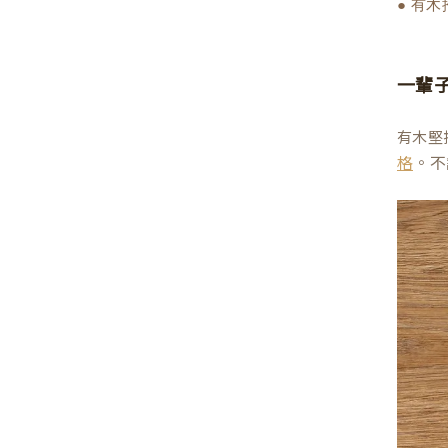
● 有
一輩
有木堅
。不
格