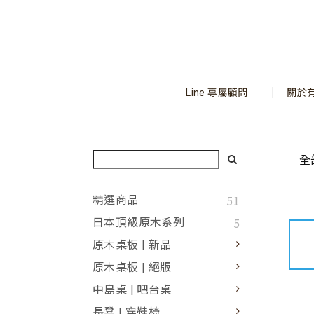
Line 專屬顧問
關於
全
51
精選商品
5
日本頂級原木系列
原木桌板 | 新品
原木桌板 | 絕版
中島桌 | 吧台桌
長凳 | 穿鞋椅