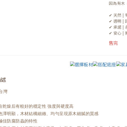
因為有木
✔ 天然 
✔ 透明 
✔ 承諾 
✔ 安心 
售完
描述
台灣
材在乾燥后有較好的穩定性 強度與硬度高
理色澤明顯，木材結構細緻、均勻呈現原木細膩的質感
有極佳防腐防蟲的特性