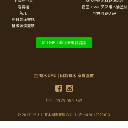
中島吧台桌
SGS檢驗木材乾燥認證
電視櫃
德國OSMO天然護木油塗裝
茶几
常見問題Q&A
格柵裝潢靈感
壁板裝潢靈感
加 LINE：獲得新進貨資訊
有木UMU | 因為有木 家有溫度
TEL.
0978-050-642
© 2013 UMU ｜ 有木國際有限公司 ｜ 統一編號 42823013