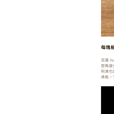
每塊
百萬 
官角度
阿滴也
桌板，