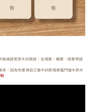
，親手撫摸感受原木的質感，從視覺、觸覺、嗅覺等感
餐桌，因為他覺得自己看中的那塊索羅門檜木原木
體驗