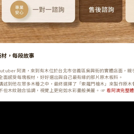
板材，每段故事
Youtuber 阿滴，來到有木位於台北市信義區吳興街的實體店面
全面感受每塊板材，好好選出與自己最有緣的那片原木板料。
講述到他在眾多木種之中，最終選擇了「索羅門檜木」來製作原木
不但木紋融合協調，視覺上更宛如水彩畫般美麗。 ☞
看阿滴完整