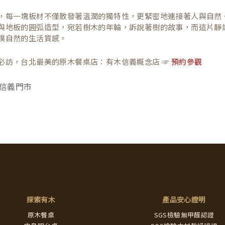
，每一塊板材不僅散發著溫潤的獨特性，更緊密地連接著人與自然
與地板的圓弧造型，宛若樹木的年輪，訴說著樹的故事，而這片靜
樸自然的生活質感。
必訪，台北最美的原木餐桌店：有木信義概念店 ☞
預約參觀
探索有木
產品安心證明
原木餐桌
SGS檢驗無甲醛認證