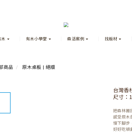
有木
有木小學堂
森活案例
找板材
部商品
原木桌板 | 絕版
台灣香
尺寸：12
把森林搬
感受原木
慢下腳步
好好吃頓