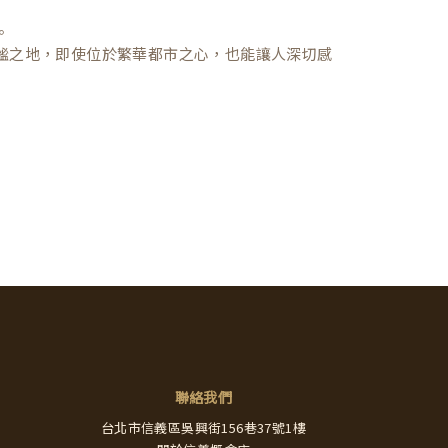
。
謐之地，即使位於繁華都市之心，也能讓人深切感
聯絡我們
台北市信義區吳興街156巷37號1樓