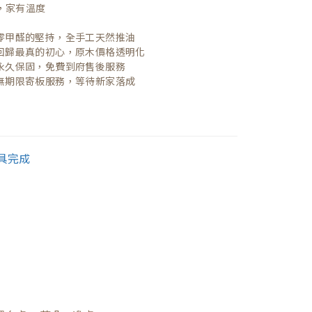
，家有溫度

| 零甲醛的堅持，全手工天然推油
| 回歸最真的初心，原木價格透明化
| 永久保固，免費到府售後服務
| 無期限寄板服務，等待新家落成