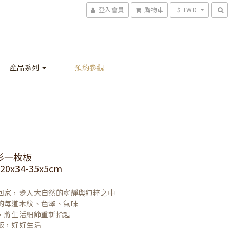
登入會員
購物車
$ TWD
產品系列
預約參觀
杉一枚板
0x34-35x5cm
回家，步入大自然的寧靜與純粹之中

的每道木紋、色澤、氣味

，將生活細節重新拾起

飯，好好生活
