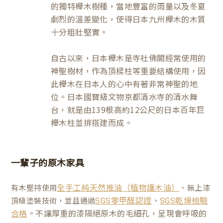
的獨特櫸木樹種，當地豐富的雨量以及冬夏
劇烈的溫差變化，使得日本九州櫸木的木質
十分粗壯堅實。
自古以來，日本櫸木是寺社佛閣經常使用的
神聖樹材，作為頂樑柱等重要結構使用，因
此櫸木在日本人的心中有著非常神聖的地
位。日本國寶級文物京都清水寺的清水舞
台，就是由139根高約12公尺的日本百年巨
櫸木柱並排搭建而成。
一輩子的原木家具
有木堅持使用
、無上漆
全手工純天然推油（植物護木油）
、
頂級塗裝技術，並且通過
SGS零甲醛認證
SGS乾燥檢驗
。不讓厚重的漆隔絕原木的毛細孔，呈現會呼吸的
合格