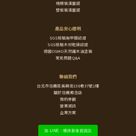
格柵裝潢靈感
壁板裝潢靈感
產品安心證明
SGS檢驗無甲醛認證
SGS檢驗木材乾燥認證
德國OSMO天然護木油塗裝
常見問題Q&A
聯絡我們
台北市信義區吳興街156巷37號1樓
關於信義概念店
預約參觀
營業資訊
企業方案
加 LINE：獲得新進貨資訊