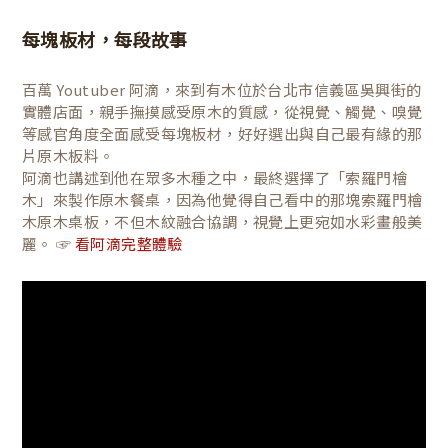
每塊板材，每段故事
百萬 Youtuber 阿滴，來到有木位於台北市信義區吳興街的
實體店面，親手撫摸感受原木的質感，從視覺、觸覺、嗅覺
等感官角度全面感受每塊板材，好好選出與自己最有緣的那
片原木板料。
阿滴也講述到他在眾多木種之中，最終選擇了「索羅門檜
木」來製作原木餐桌，因為他覺得自己看中的那塊索羅門檜
木原木桌板，不但木紋融合協調，視覺上更宛如水彩畫般美
麗。 ☞
看阿滴完整體驗