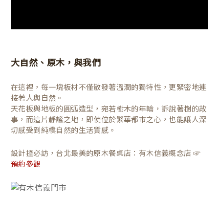
大自然、原木，與我們
在這裡，每一塊板材不僅散發著溫潤的獨特性，更緊密地連
接著人與自然。
天花板與地板的圓弧造型，宛若樹木的年輪，訴說著樹的故
事，而這片靜謐之地，即使位於繁華都市之心，也能讓人深
切感受到純樸自然的生活質感。
設計控必訪，台北最美的原木餐桌店：有木信義概念店 ☞
預約參觀