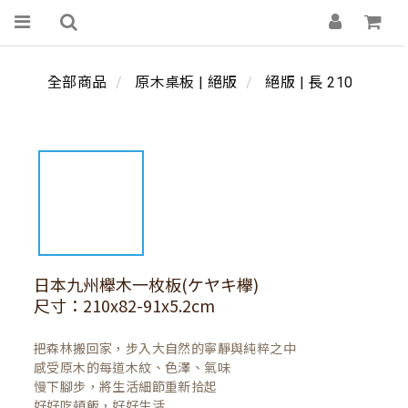
全部商品
原木桌板 | 絕版
絕版 | 長 210
日本九州櫸木一枚板(ケヤキ欅)
尺寸：210x82-91x5.2cm
把森林搬回家，步入大自然的寧靜與純粹之中

感受原木的每道木紋、色澤、氣味

慢下腳步，將生活細節重新拾起

好好吃頓飯，好好生活
