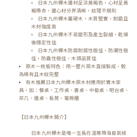
日本九州櫸木邊材呈淡黃褐色，心材呈黃
褐帶赤，邊心材分界清晰，紋理不規則
日本九州櫸木屬硬木，木質堅實，耐磨且
木材強度高
日本九州櫸木不易變形及產生裂縫，乾燥
後穩定性佳
日本九州櫸木防腐耐腐性極佳，防潮性極
佳，防蟲性極佳，木頭品質佳
原木一枚板特色：用一整片原木直接製成，較
為稀有且木紋完整
有木推薦日本九州櫸木原木材應用於實木家
具，如：餐桌、工作桌、書桌、中島桌、吧台桌、
茶几、邊桌、長凳、電視櫃
【日本九州櫸木簡介】
日本九州櫸木是唯一生長在溫寒帶海島氣候