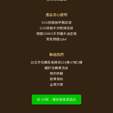
產品安心證明
SGS檢驗無甲醛認證
SGS檢驗木材乾燥認證
德國OSMO天然護木油塗裝
常見問題Q&A
聯絡我們
台北市信義區吳興街156巷37號1樓
關於信義概念店
預約參觀
營業資訊
企業方案
加 LINE：獲得新進貨資訊