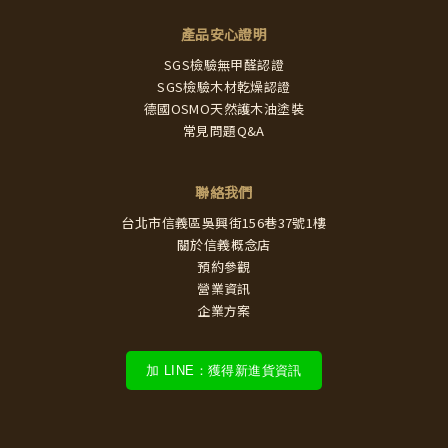
產品安心證明
SGS檢驗無甲醛認證
SGS檢驗木材乾燥認證
德國OSMO天然護木油塗裝
常見問題Q&A
聯絡我們
台北市信義區吳興街156巷37號1樓
關於信義概念店
預約參觀
營業資訊
企業方案
加 LINE：獲得新進貨資訊