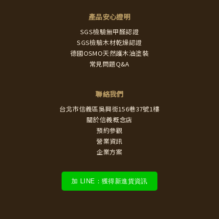
產品安心證明
SGS檢驗無甲醛認證
SGS檢驗木材乾燥認證
德國OSMO天然護木油塗裝
常見問題Q&A
聯絡我們
台北市信義區吳興街156巷37號1樓
關於信義概念店
預約參觀
營業資訊
企業方案
加 LINE：獲得新進貨資訊