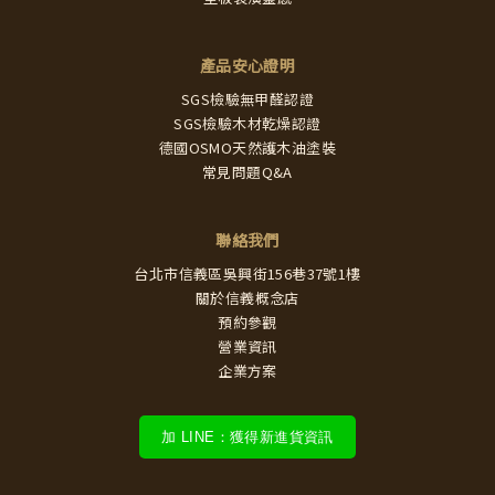
產品安心證明
SGS檢驗無甲醛認證
SGS檢驗木材乾燥認證
德國OSMO天然護木油塗裝
常見問題Q&A
聯絡我們
台北市信義區吳興街156巷37號1樓
關於信義概念店
預約參觀
營業資訊
企業方案
加 LINE：獲得新進貨資訊