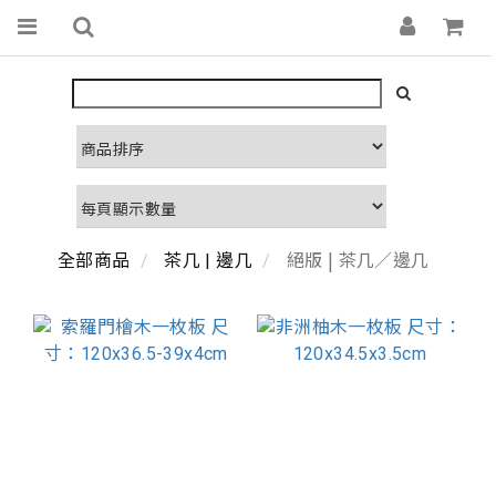
絕版 | 茶几／邊几
全部商品
茶几 | 邊几