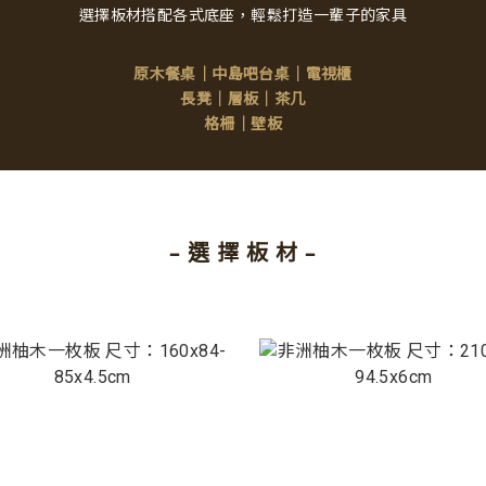
選擇板材搭配各式底座
，輕鬆打造一輩子的家具
｜
中島吧台桌
｜
電視櫃
原木餐桌
長凳
｜
層板
｜
茶几
格柵
｜
壁板
– 選 擇 板 材 –