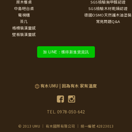
原木餐桌
SGS檢驗無甲醛認證
中島吧台桌
SGS檢驗木材乾燥認證
電視櫃
德國OSMO天然護木油塗裝
茶几
常見問題Q&A
格柵裝潢靈感
壁板裝潢靈感
加 LINE：獲得新進貨資訊
有木UMU | 因為有木 家有溫度
TEL.
0978-050-642
© 2013 UMU ｜ 有木國際有限公司 ｜ 統一編號 42823013