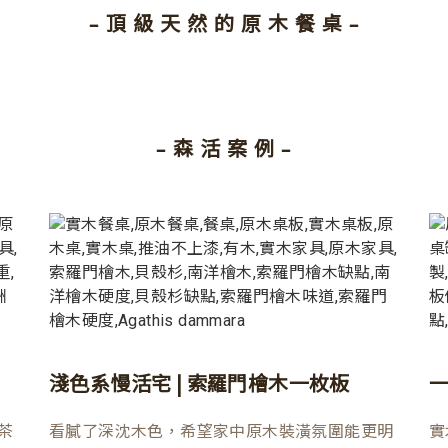
– 頂 級 天 然 的 原 木 餐 桌 –
– 森 活 案 例 –
淺色系慢活宅 | 索羅門檜木一枚板
一
茶
看膩了深沈木色，希望家中原木裝潢氛圍能更明
實