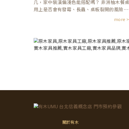
几，家中裝潢偏淺色能搭配嗎？ 非洲柚木餐
用上是否會有發霉、長蟲、桌板裂開的風險⋯
more 
關於有木