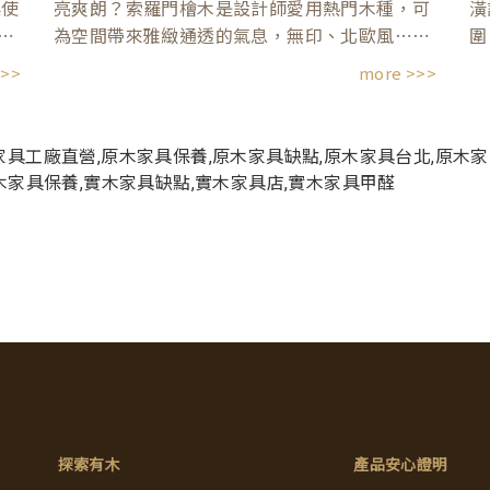
桌使
亮爽朗？索羅門檜木是設計師愛用熱門木種，可
潢
⋯
為空間帶來雅緻通透的氣息，無印、北歐風⋯⋯
圍
>>>
more >>>
探索有木
產品安心證明