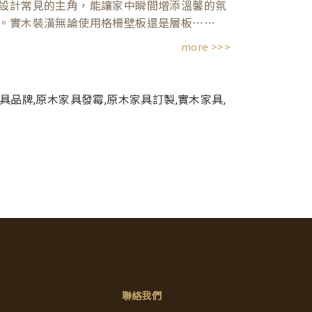
設計常見的主角，能讓家中瞬間增添溫馨的氛
。實木裝潢無論使用格柵壁板還是層板⋯⋯
more >>>
聯絡我們