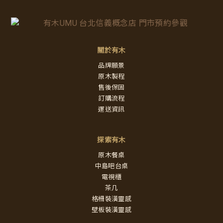
關於有木
品牌願景
原木製程
售後保固
訂購流程
運送資訊
探索有木
原木餐桌
中島吧台桌
電視櫃
茶几
格柵裝潢靈感
壁板裝潢靈感