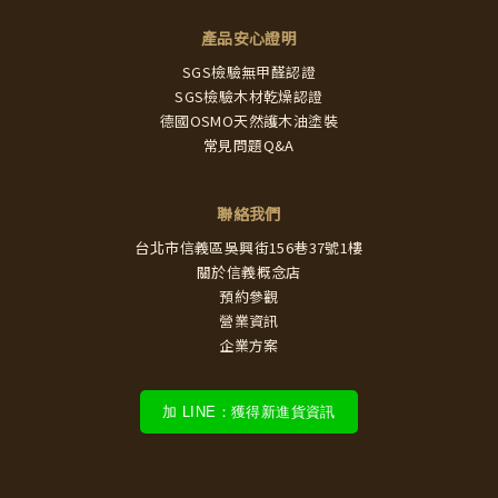
產品安心證明
SGS檢驗無甲醛認證
SGS檢驗木材乾燥認證
德國OSMO天然護木油塗裝
常見問題Q&A
聯絡我們
台北市信義區吳興街156巷37號1樓
關於信義概念店
預約參觀
營業資訊
企業方案
加 LINE：獲得新進貨資訊