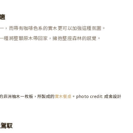
適
一，而帶有咖啡色系的實木更可以加強這種氛圍。
一種將整顆原木帶回家，擁抱整座森林的感覺。
的
非洲柚木一枚板
，所製成的
實木餐桌
。photo credit:
成舍設計
能駕馭