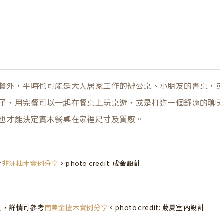
餐外，平時也可能是大人居家工作的辦公桌、小朋友的書桌，
子，用完餐可以一起在餐桌上玩桌遊，或是打造一個舒適的聊
也才能決定實木餐桌在家裡尺寸及質感。
考
非洲柚木實例分享
。photo credit:
成舍設計
桌，詳情可參考
南美金檀木實例分享
。photo credit:
葳夏室內設計