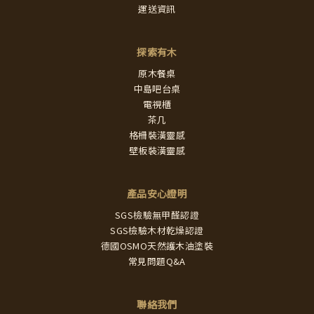
運送資訊
探索有木
原木餐桌
中島吧台桌
電視櫃
茶几
格柵裝潢靈感
壁板裝潢靈感
產品安心證明
SGS檢驗無甲醛認證
SGS檢驗木材乾燥認證
德國OSMO天然護木油塗裝
常見問題Q&A
聯絡我們