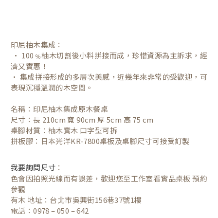
印尼柚木集成：
• 100﹪柚木切割後小料拼接而成，珍惜資源為主訴求，經
濟又實惠！
• 集成拼接形成的多層次美感，近幾年來非常的受歡迎，可
表現沉穩溫潤的木空間。
名稱：印尼柚木集成原木餐桌
尺寸：長 210cm 寬 90cm 厚 5cm 高 75 cm
桌腳材質：柚木實木 口字型可拆
拼板膠：日本光洋KR-7800桌板及桌腳尺寸可接受訂製
：
我要詢問尺寸
色會因拍照光線而有誤差，歡迎您至工作室看實品桌板 預約
參觀
有木 地址：台北市吳興街156巷37號1樓
電話：0978 – 050 – 642