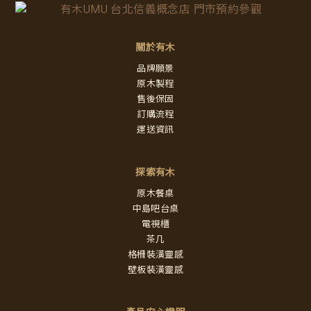
關於有木
品牌願景
原木製程
售後保固
訂購流程
運送資訊
探索有木
原木餐桌
中島吧台桌
電視櫃
茶几
格柵裝潢靈感
壁板裝潢靈感