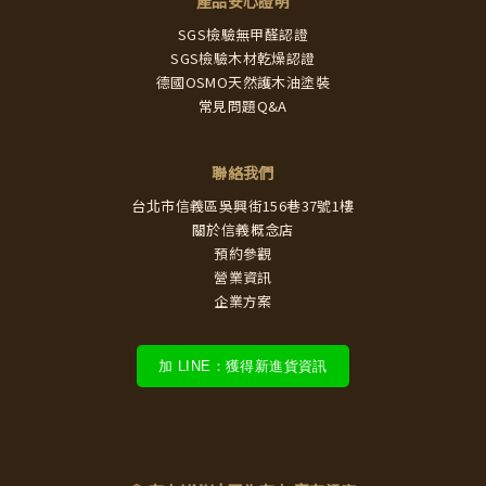
產品安心證明
SGS檢驗無甲醛認證
SGS檢驗木材乾燥認證
德國OSMO天然護木油塗裝
常見問題Q&A
聯絡我們
台北市信義區吳興街156巷37號1樓
關於信義概念店
預約參觀
營業資訊
企業方案
加 LINE：獲得新進貨資訊