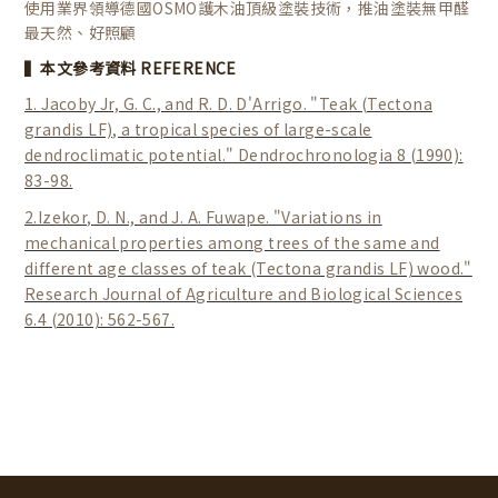
使用業界領導德國OSMO護木油頂級塗裝技術，推油塗裝無甲醛
最天然、好照顧
▍本文參考資料 REFERENCE
1. Jacoby Jr, G. C., and R. D. D'Arrigo. "Teak (Tectona
grandis LF), a tropical species of large-scale
dendroclimatic potential." Dendrochronologia 8 (1990):
83-98.
2.Izekor, D. N., and J. A. Fuwape. "Variations in
mechanical properties among trees of the same and
different age classes of teak (Tectona grandis LF) wood."
Research Journal of Agriculture and Biological Sciences
6.4 (2010): 562-567.