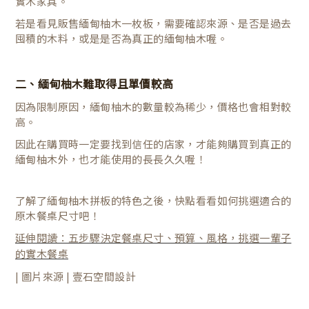
實木家具。
若是看見販售緬甸柚木一枚板，需要確認來源、是否是過去
囤積的木料，或是是否為真正的緬甸柚木喔。
二、緬甸柚木難取得且單價較高
因為限制原因，緬甸柚木的數量較為稀少，價格也會相對較
高。
因此在購買時一定要找到信任的店家，才能夠購買到真正的
緬甸柚木外，也才能使用的長長久久喔！
了解了緬甸柚木拼板的特色之後，快點看看如何挑選適合的
原木餐桌尺寸吧！
延伸閱讀：五步驟決定餐桌尺寸、預算、風格，挑選一輩子
的實木餐桌
| 圖片來源 | 壹石空間設計