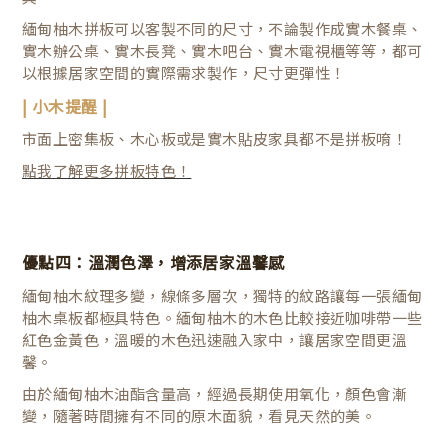
緬甸柚木拼板可以客製不同的尺寸，不論製作成實木餐桌、
實木辦公桌、實木長凳、實木吧台、實木電視櫃等等，都可
以根據居家空間的實際需求製作，尺寸更彈性！
| 小木提醒 |
市面上密集板、木心板或是實木貼皮家具都不是拼板唷！
點我了解更多拼板特色！
優點四：
溫潤色澤，增添居家溫馨感
緬甸柚木紋理多變，線條多層次，獨特的紋路讓每一張緬甸
柚木桌板都極具特色。
緬甸柚木的木色比較接近咖啡帶一些
紅色金黃色，溫暖的木色迅速融入家中，讓居家空間更溫
馨。
由於緬甸柚木油酯含量高，經過長期使用氧化，顏色會漸
變，隨著時間擁有不同的原木面貌，看見天然的美。