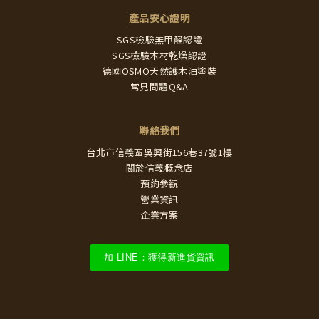
產品安心證明
SGS檢驗無甲醛認證
SGS檢驗木材乾燥認證
德國OSMO天然護木油塗裝
常見問題Q&A
聯絡我們
台北市信義區吳興街156巷37號1樓
關於信義概念店
預約參觀
營業資訊
企業方案
加 LINE：獲得新進貨資訊