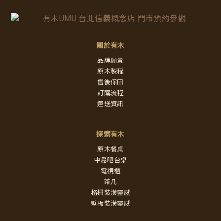
關於有木
品牌願景
原木製程
售後保固
訂購流程
運送資訊
探索有木
原木餐桌
中島吧台桌
電視櫃
茶几
格柵裝潢靈感
壁板裝潢靈感