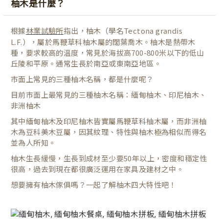
柚木是什麼？
根據
林業試驗所
指出，柚木（學名Tectona grandis
L.F.），屬於馬鞭草科柚木屬的闊葉喬木。柚木是熱帶木
種，要求較高的温度，常見於海拔高700-800米以下的低山
丘陵和平原。通常生長於南亞或東南亞地區。
市面上常見的三種柚木名稱，都是什麼呢？
目前市面上最常見的三種柚木名稱：緬甸柚木、印尼柚木、
非洲柚木
其中緬甸柚木及印尼柚木皆實屬馬鞭草科柚木屬，而非洲柚
木為豆科美木豆屬，因其紋理、特性與柚木極為相似而得名
並為人所知。
柚木生長緩慢，生長到成材至少要50年以上，密度和穩定性
很高，過去到現在都很廣泛運用在家具及建材之中。
想要擁有柚木傢俱嗎？一起了解柚木四大特性吧！