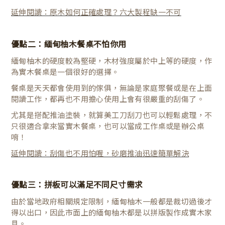
延伸閱讀：原木如何正確處理？六大製程缺一不可
優點二：
緬甸柚木餐桌不怕你用
緬甸柚木的硬度較為堅硬，木材強度屬於中上等的硬度，作
為實木餐桌是一個很好的選擇。
餐桌是天天都會使用到的傢俱，無論是家庭聚餐或是在上面
閱讀工作，都再也不用擔心使用上會有很嚴重的刮傷了。
尤其是搭配推油塗裝，就算美工刀刮刀也可以輕鬆處理，不
只很適合拿來當實木餐桌，也可以當成工作桌或是辦公桌
唷！
延伸閱讀：刮傷也不用怕喔，砂磨推油迅速簡單解決
優點三：
拼板可以滿足不同尺寸需求
由於當地政府相關規定限制，緬甸柚木一般都是裁切過後才
得以出口，因此市面上的緬甸柚木都是以拼版製作成實木家
具。