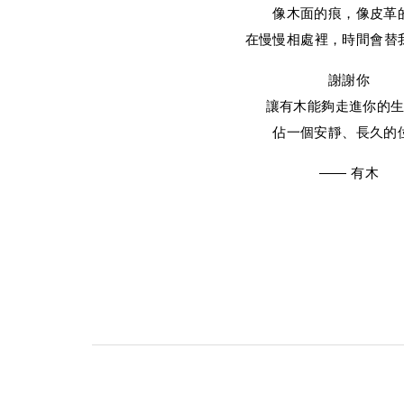
像木面的痕，像皮革
在慢慢相處裡，時間會替
謝謝你
讓有木能夠走進你的
佔一個安靜、長久的
—— 有木