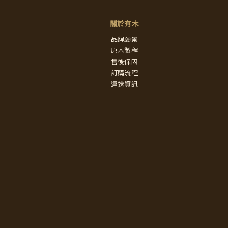
關於有木
品牌願景
原木製程
售後保固
訂購流程
運送資訊