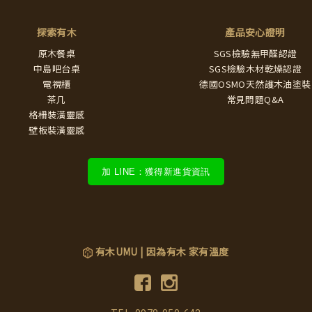
探索有木
產品安心證明
原木餐桌
SGS檢驗無甲醛認證
中島吧台桌
SGS檢驗木材乾燥認證
電視櫃
德國OSMO天然護木油塗裝
茶几
常見問題Q&A
格柵裝潢靈感
壁板裝潢靈感
加 LINE：獲得新進貨資訊
有木UMU | 因為有木 家有溫度