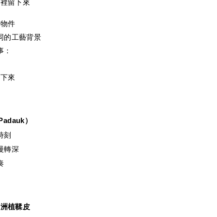
活裡留下來
件物件
同的工藝背景
事：
留下來
dauk）
時刻
慢轉深
奏
歐洲植鞣皮