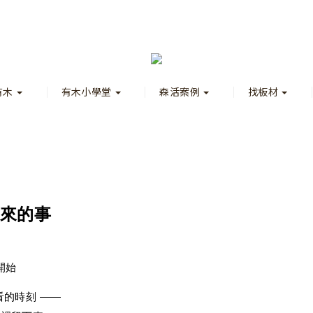
有木
有木小學堂
森活案例
找板材
下來的事
開始
的時刻 ——