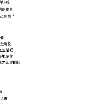
的觸感
同的痕跡
自己的樣子
紙盒
清楚可見
在生活裡
靜地放著
活才正要開始
物
有溫度