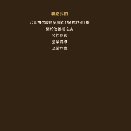
聯絡我們
台北市信義區吳興街156巷37號1樓
關於信義概念店
預約參觀
營業資訊
企業方案