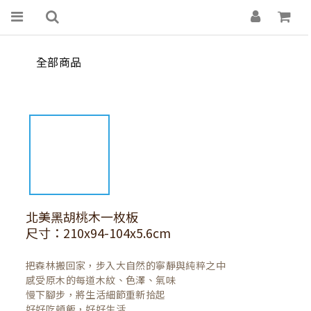
全部商品
北美黑胡桃木一枚板
尺寸：210x94-104x5.6cm
把森林搬回家，步入大自然的寧靜與純粹之中

感受原木的每道木紋、色澤、氣味

慢下腳步，將生活細節重新拾起

好好吃頓飯，好好生活
