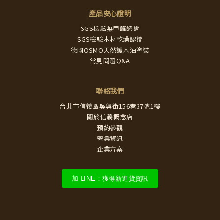
產品安心證明
SGS檢驗無甲醛認證
SGS檢驗木材乾燥認證
德國OSMO天然護木油塗裝
常見問題Q&A
聯絡我們
台北市信義區吳興街156巷37號1樓
關於信義概念店
預約參觀
營業資訊
企業方案
加 LINE：獲得新進貨資訊