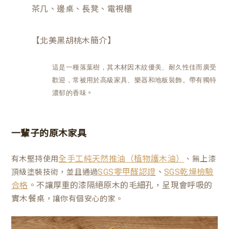
茶几、邊桌、長凳、電視櫃
【
北美黑胡桃木
簡介】
這是一種落葉樹，其木材因木紋優美、耐久性佳而廣受
歡迎，常被用於高級家具、樂器和地板裝飾。帶有獨特
。
濃郁的香味
一輩子的原木家具
有木堅持使用
、無上漆
全手工純天然推油（植物護木油）
、
頂級塗裝技術，並且通過
SGS零甲醛認證
SGS乾燥檢驗
。不讓厚重的漆隔絕原木的毛細孔，呈現會呼吸的
合格
實木餐桌
，讓你有個安心的家。