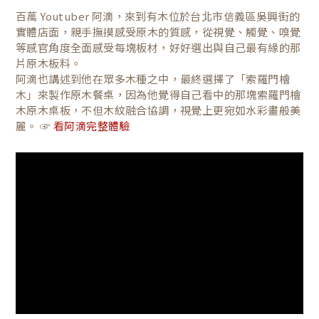
百萬 Youtuber 阿滴，來到有木位於台北市信義區吳興街的
實體店面，親手撫摸感受原木的質感，從視覺、觸覺、嗅覺
等感官角度全面感受每塊板材，好好選出與自己最有緣的那
片原木板料。
阿滴也講述到他在眾多木種之中，最終選擇了「索羅門檜
木」來製作原木餐桌，因為他覺得自己看中的那塊索羅門檜
木原木桌板，不但木紋融合協調，視覺上更宛如水彩畫般美
麗。 ☞
看阿滴完整體驗