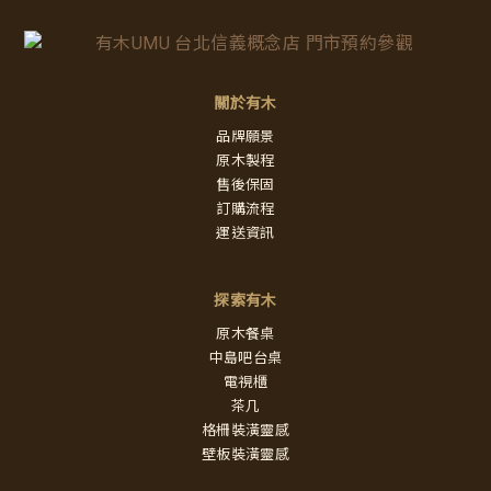
關於有木
品牌願景
原木製程
售後保固
訂購流程
運送資訊
探索有木
原木餐桌
中島吧台桌
電視櫃
茶几
格柵裝潢靈感
壁板裝潢靈感