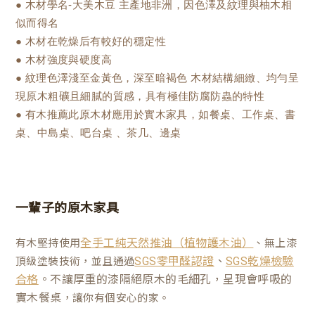
● 木材學名-大美木豆 主產地非洲，因色澤及紋理與柚木相
似而得名
● 木材在乾燥后有較好的穩定性
● 木材強度與硬度高
● 紋理色澤淺至金黃色，深至暗褐色 木材結構細緻、均勻呈
現原木粗礦且細膩的質感，具有極佳防腐防蟲的特性
● 有木推薦此原木材應用於實木家具，如餐桌、工作桌、書
桌、中島桌、吧台桌 、茶几、邊桌
一輩子的原木家具
有木堅持使用
、無上漆
全手工純天然推油（植物護木油）
、
頂級塗裝技術，並且通過
SGS零甲醛認證
SGS乾燥檢驗
。不讓厚重的漆隔絕原木的毛細孔，呈現會呼吸的
合格
實木餐桌
，讓你有個安心的家。