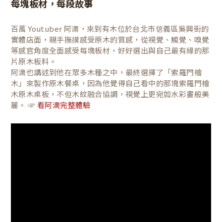
每塊板材，每段故事
百萬 Youtuber 阿滴，來到有木位於台北市信義區吳興街的
實體店面，親手撫摸感受原木的質感，從視覺、觸覺、嗅覺
等感官角度全面感受每塊板材，好好選出與自己最有緣的那
片原木板料。
阿滴也講述到他在眾多木種之中，最終選擇了「索羅門檜
木」來製作原木餐桌，因為他覺得自己看中的那塊索羅門檜
木原木桌板，不但木紋融合協調，視覺上更宛如水彩畫般美
麗。 ☞
看阿滴完整體驗