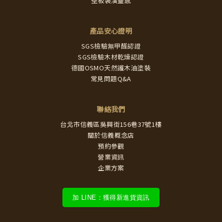
壁板裝潢靈感
產品安心證明
SGS檢驗無甲醛認證
SGS檢驗木材乾燥認證
德國OSMO天然護木油塗裝
常見問題Q&A
聯絡我們
台北市信義區吳興街156巷37號1樓
關於信義概念店
預約參觀
營業資訊
企業方案
加 LINE：獲得新進貨資訊