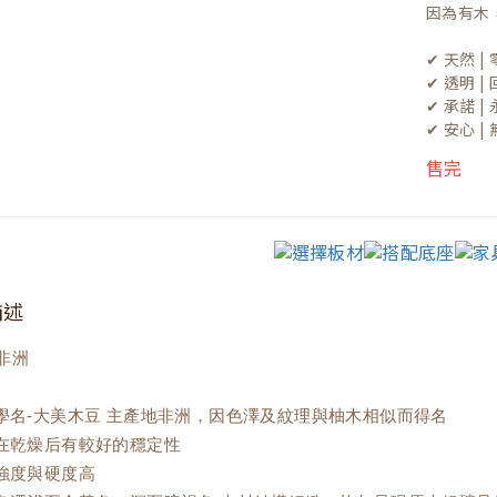
因為有木
✔ 天然 
✔ 透明 
✔ 承諾 
✔ 安心 
售完
描述
非洲
材學名-大美木豆 主產地非洲，因色澤及紋理與柚木相似而得名
材在乾燥后有較好的穩定性
材強度與硬度高