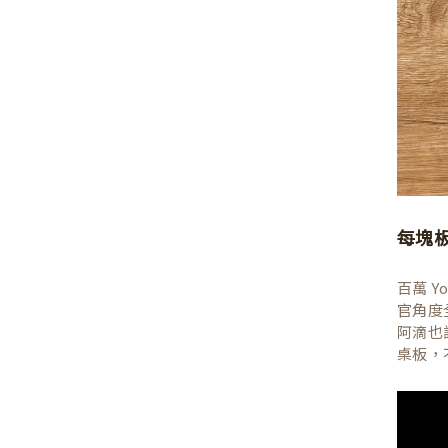
每塊
百萬 
官角度
阿滴也
桌板，