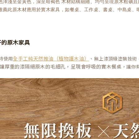
理色澤淺至金黃色，深至暗褐色 木材結構細緻、均勻呈現原木粗礦
木推薦此原木材應用於實木家具，如餐桌、工作桌、書桌、中島桌、
子的原木家具
持使用
、無上漆頂級塗裝技術
全手工純天然推油（植物護木油）
讓厚重的漆隔絕原木的毛細孔，呈現會呼吸的實木餐桌
，讓你