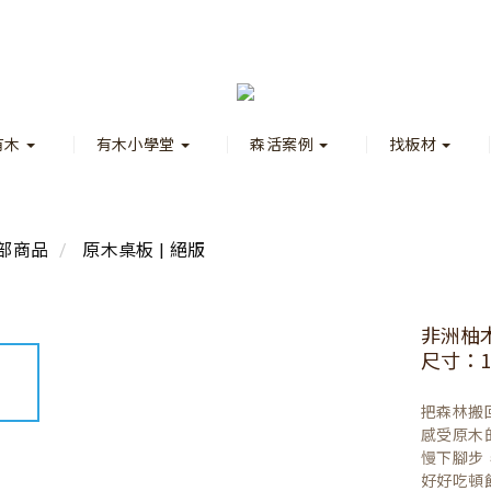
有木
有木小學堂
森活案例
找板材
部商品
原木桌板 | 絕版
非洲柚
尺寸：160
把森林搬
感受原木
慢下腳步
好好吃頓