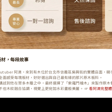
板材，每段故事
Youtuber 阿滴，來到有木位於台北市信義區吳興街的實體店面
全面感受每塊板材，好好選出與自己最有緣的那片原木板料。
講述到他在眾多木種之中，最終選擇了「索羅門檜木」來製作原木
不但木紋融合協調，視覺上更宛如水彩畫般美麗。 ☞
看阿滴完整