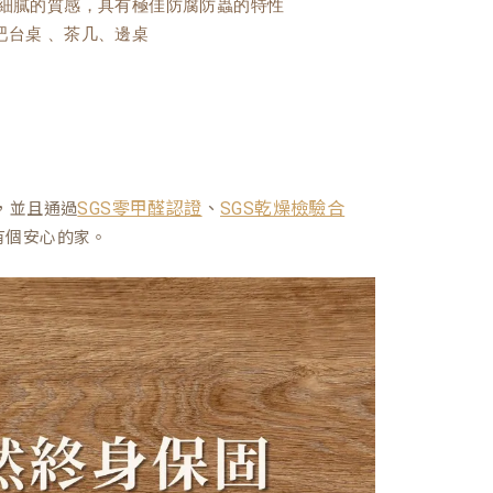
且細膩的質感，具有極佳防腐防蟲的特性
吧台桌 、茶几、邊桌
、
，並且通過
SGS零甲醛認證
SGS乾燥檢驗合
有個安心的家。