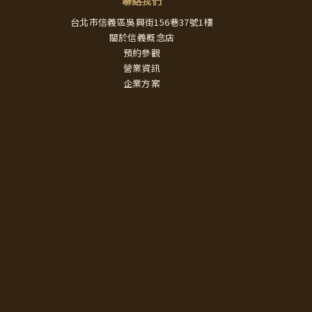
聯絡我們
台北市信義區吳興街156巷37號1樓
關於信義概念店
預約參觀
營業資訊
企業方案