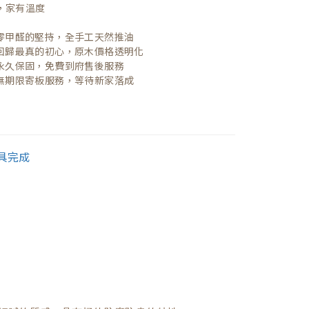
，家有溫度

| 零甲醛的堅持，全手工天然推油
| 回歸最真的初心，原木價格透明化
| 永久保固，免費到府售後服務
| 無期限寄板服務，等待新家落成