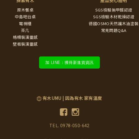
探索有木
產品安心證明
原木餐桌
SGS檢驗無甲醛認證
中島吧台桌
SGS檢驗木材乾燥認證
電視櫃
德國OSMO天然護木油塗裝
茶几
常見問題Q&A
格柵裝潢靈感
壁板裝潢靈感
加 LINE：獲得新進貨資訊
有木UMU | 因為有木 家有溫度
TEL.
0978-050-642