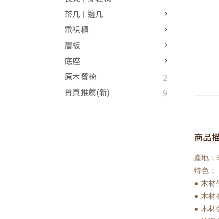
茶几 | 邊几
電視櫃
層板
底座
2
原木餐椅
9
首頁推薦(新)
商品
產地：
特色：
● 木
● 木
● 木