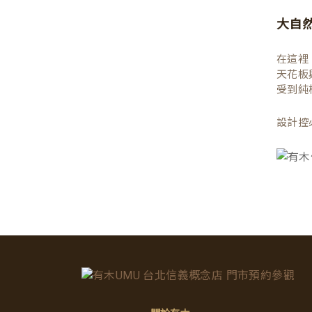
大自
在這裡
天花板
受到純
設計控