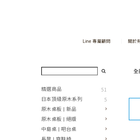
Line 專屬顧問
關於
全
51
精選商品
5
日本頂級原木系列
原木桌板 | 新品
原木桌板 | 絕版
中島桌 | 吧台桌
長凳 | 穿鞋椅