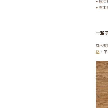
● 紋
● 有
一輩
有木堅
。不
格