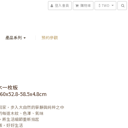
登入會員
購物車
$ TWD
產品系列
預約參觀
木一枚板
x52.8-58.5x4.8cm
回家，步入大自然的寧靜與純粹之中

的每道木紋、色澤、氣味

，將生活細節重新拾起

飯，好好生活
