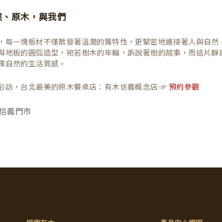
然、原木，與我們
，每一塊板材不僅散發著溫潤的獨特性，更緊密地連接著人與自然
與地板的圓弧造型，宛若樹木的年輪，訴說著樹的故事，而這片靜
樸自然的生活質感。
必訪，台北最美的原木餐桌店：有木信義概念店 ☞
預約參觀