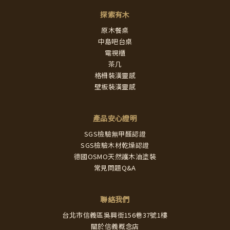
探索有木
原木餐桌
中島吧台桌
電視櫃
茶几
格柵裝潢靈感
壁板裝潢靈感
產品安心證明
SGS檢驗無甲醛認證
SGS檢驗木材乾燥認證
德國OSMO天然護木油塗裝
常見問題Q&A
聯絡我們
台北市信義區吳興街156巷37號1樓
關於信義概念店