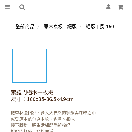
全部商品
原木桌板 | 絕版
絕版 | 長 160
索羅門檜木一枚板
尺寸：160x85-86.5x4.9cm
把森林搬回家，步入大自然的寧靜與純粹之中

感受原木的每道木紋、色澤、氣味

慢下腳步，將生活細節重新拾起

好好吃頓飯，好好生活
