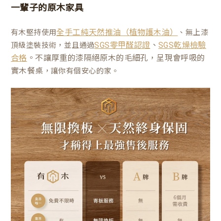
一輩子的原木家具
有木堅持使用
、無上漆
全手工純天然推油（植物護木油）
、
頂級塗裝技術，並且通過
SGS零甲醛認證
SGS乾燥檢驗
。不讓厚重的漆隔絕原木的毛細孔，呈現會呼吸的
合格
實木餐桌
，讓你有個安心的家。