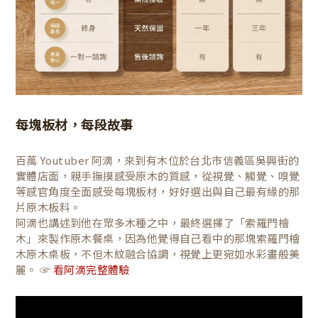
每塊板材，每段故事
百萬 Youtuber 阿滴，來到有木位於台北市信義區吳興街的
實體店面，親手撫摸感受原木的質感，從視覺、觸覺、嗅覺
等感官角度全面感受每塊板材，好好選出與自己最有緣的那
片原木板料。
阿滴也講述到他在眾多木種之中，最終選擇了「索羅門檜
木」來製作原木餐桌，因為他覺得自己看中的那塊索羅門檜
木原木桌板，不但木紋融合協調，視覺上更宛如水彩畫般美
麗。 ☞
看阿滴完整體驗