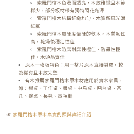
索羅門檜木色淺而透亮，木紋雅緻且木節
稀少，部分板材帶有獨特閃花光澤
索羅門檜木結構細緻均勻，木質觸感光滑
細膩
索羅門檜木屬硬度偏硬的軟木，木質韌性
高，乾燥後穩定性佳
索羅門檜木防腐耐腐性極佳，防蟲性極
佳，木頭品質佳
原木一枚板特色：用一整片原木直接製成，較
為稀有且木紋完整
有木推薦索羅門檜木原木材應用於實木家具，
如：餐桌、工作桌、書桌、中島桌、吧台桌、茶
几、邊桌、長凳、電視櫃
☞
索羅門檜木原木桌實例照與詳細介紹