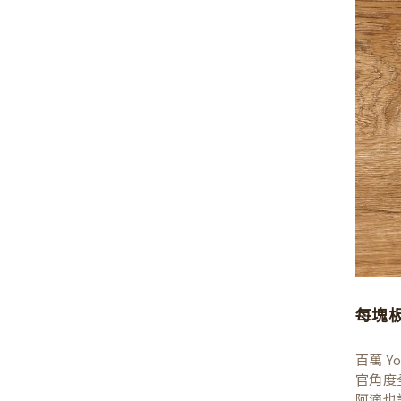
每塊
百萬 
官角度
阿滴也