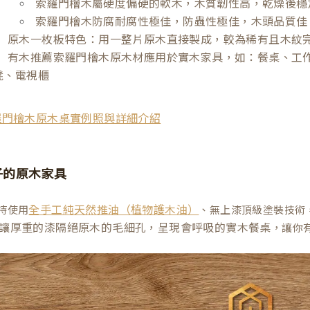
索羅門檜木屬硬度偏硬的軟木，木質韌性高，乾燥後穩
索羅門檜木防腐耐腐性極佳，防蟲性極佳，木頭品質佳
原木一枚板特色：用一整片原木直接製成，較為稀有且木紋
有木推薦索羅門檜木原木材應用於實木家具，如：餐桌、工
凳、電視櫃
羅門檜木原木桌實例照與詳細介紹
子的原木家具
持使用
、無上漆頂級塗裝技術
全手工純天然推油（植物護木油）
讓厚重的漆隔絕原木的毛細孔，呈現會呼吸的實木餐桌
，讓你