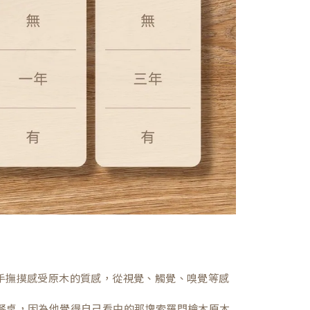
，親手撫摸感受原木的質感，從視覺、觸覺、嗅覺等感
餐桌，因為他覺得自己看中的那塊索羅門檜木原木