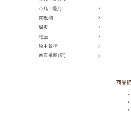
茶几 | 邊几
電視櫃
層板
底座
2
原木餐椅
9
首頁推薦(新)
商品