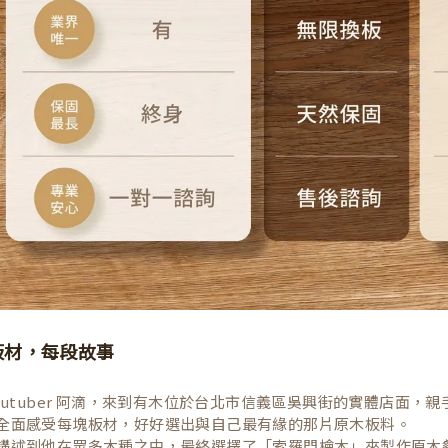
板材，每段故事
Youtuber 阿滴，來到有木位於台北市信義區吳興街的實體店面
全面感受每塊板材，好好選出與自己最有緣的那片原木板料。
講述到他在眾多木種之中，最終選擇了「索羅門檜木」來製作原木