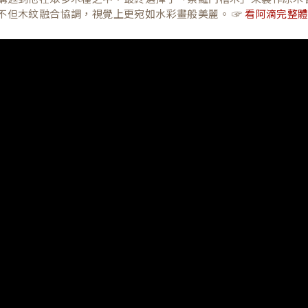
不但木紋融合協調，視覺上更宛如水彩畫般美麗。 ☞
看阿滴完整