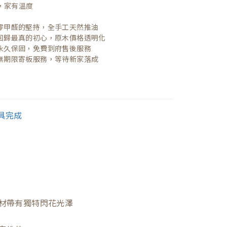
，家有溫度

| 零甲醛的堅持，全手工天然推油
| 回歸最真的初心，原木價格透明化
| 永久保固，免費到府售後服務
| 無期限寄板服務，等待新家落成
材帶有獨特閃花光澤