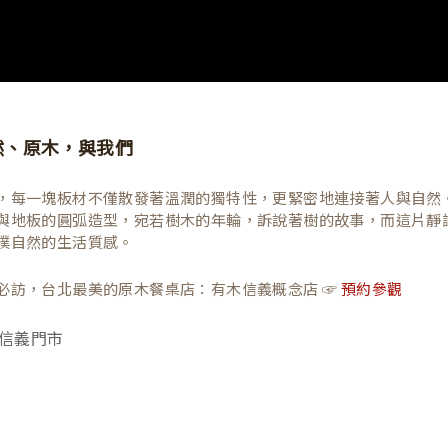
然、原木，與我們
，每一塊板材不僅散發著溫潤的獨特性，更緊密地連接著人與自然
與地板的圓弧造型，宛若樹木的年輪，訴說著樹的故事，而這片靜
樸自然的生活質感。
必訪，台北最美的原木餐桌店：有木信義概念店 ☞
預約參觀