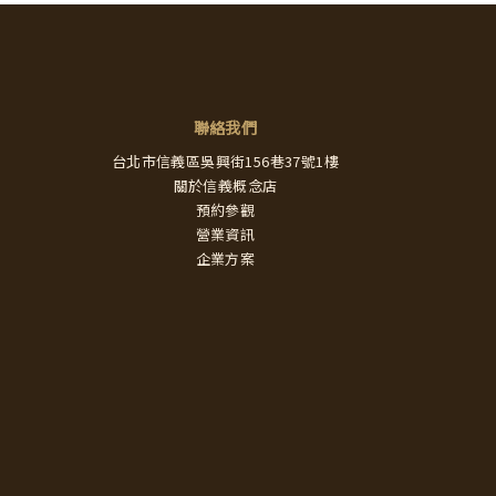
聯絡我們
台北市信義區吳興街156巷37號1樓
關於信義概念店
預約參觀
營業資訊
企業方案