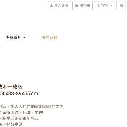
登入會員
購物車
$ TWD
產品系列
預約參觀
檜木一枚板
0x88-89x5.7cm
回家，步入大自然的寧靜與純粹之中

的每道木紋、色澤、氣味

，將生活細節重新拾起

飯，好好生活
