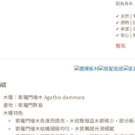
因為有木
✔ 天然 
✔ 透明 
✔ 承諾 
✔ 安心 
售完
描述
木種：索羅門檜木 Agathis dammara
產地：索羅門群島
木種特色
索羅門檜木色淺而透亮，木紋雅緻且木節稀少，部分板
索羅門檜木結構細緻均勻，木質觸感光滑細膩