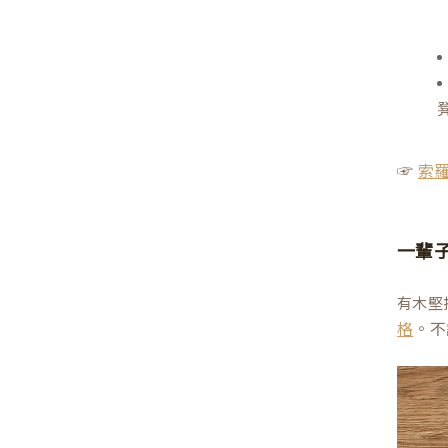
☞
索
一輩
有木堅
。不
格