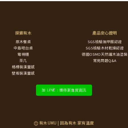
探索有木
產品安心證明
原木餐桌
SGS檢驗無甲醛認證
中島吧台桌
SGS檢驗木材乾燥認證
電視櫃
德國OSMO天然護木油塗裝
茶几
常見問題Q&A
格柵裝潢靈感
壁板裝潢靈感
加 LINE：獲得新進貨資訊
有木UMU | 因為有木 家有溫度