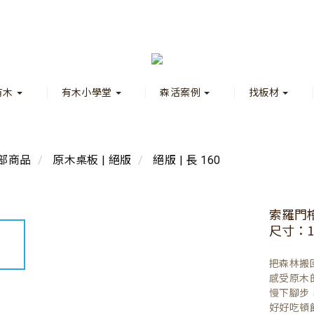
有木
有木小學堂
森活案例
找板材
部商品
原木桌板 | 絕版
絕版 | 長 160
索羅門
尺寸：15
把森林搬
感受原木
慢下腳步
好好吃頓