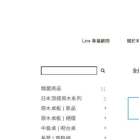
Line 專屬顧問
關於
全
51
精選商品
5
日本頂級原木系列
原木桌板 | 新品
原木桌板 | 絕版
中島桌 | 吧台桌
長凳 | 穿鞋椅