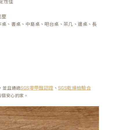
定性佳
完整
作桌、書桌、中島桌、吧台桌、茶几、邊桌、長
、
，並且通過
SGS零甲醛認證
SGS乾燥檢驗合
有個安心的家。